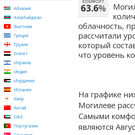
КОМФОРТ
Могил
63.6
%
Абхазия
колич
Азербайджан
облачность, п
Вьетнам
рассчитали ур
Греция
который сост
Грузия
что уровень к
Египет
Израиль
Индия
Иордания
Испания
На графике ни
Кипр
Могилеве расс
Китай
Самыми комфо
ОАЭ
являются Авгу
Португалия
Сингапур