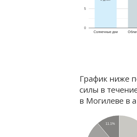
5
0
Солнечные дни
Обла
График ниже п
силы в течени
в Могилеве в 
11.1%