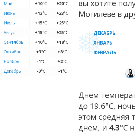
вы хотите пол
Май
+10
°C
+20
°C
Могилеве в др
Июнь
+13
°C
+23
°C
Июль
+15
°C
+25
°C
Август
+15
°C
+25
°C
ДЕКАБРЬ
Сентябрь
+10
°C
+18
°C
ЯНВАРЬ
Октябрь
+3
°C
+8
°C
ФЕВРАЛЬ
Ноябрь
-1
°C
+2
°C
Декабрь
-3
°C
-1
°C
Днем температу
до 19.6°C, ноч
этом средняя 
днем, и
4.3
°C 