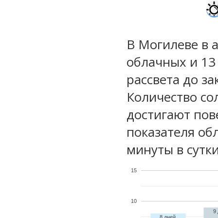
В Могилеве в а
облачных и 13
рассвета до за
Количество со
достигают пов
показателя обл
минуты в сутки
15
10
9
8 дней