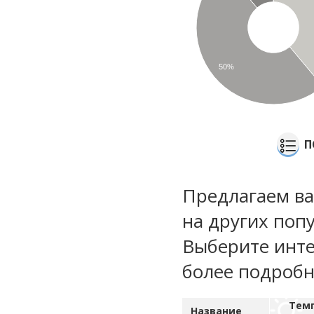
50%
П
Предлагаем ва
на других поп
Выберите инте
более подроб
Тем
Название