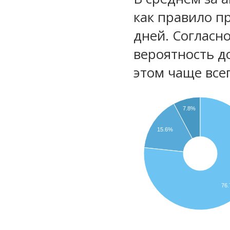
как правило п
дней. Согласн
вероятность д
этом чаще все
7.8%
15.6%
76