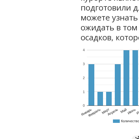
подготовили дл
можете узнать
ожидать в том
осадков, котор
4
3
2
1
0
Январь
Февраль
Март
Апрель
Май
Июнь
И
Количеств