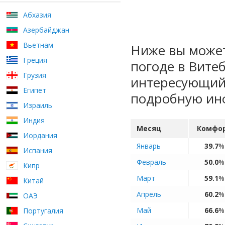
Абхазия
Азербайджан
Вьетнам
Ниже вы может
Греция
погоде в Вите
Грузия
интересующий 
Египет
подробную ин
Израиль
Индия
Месяц
Комфо
Иордания
Январь
39.7
%
Испания
Февраль
50.0
%
Кипр
Март
59.1
%
Китай
Апрель
60.2
%
ОАЭ
Май
66.6
%
Португалия