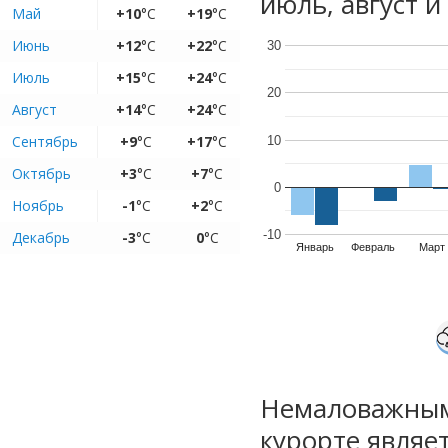
июль, август и
Май
+10
°C
+19
°C
Июнь
+12
°C
+22
°C
30
Июль
+15
°C
+24
°C
20
Август
+14
°C
+24
°C
Сентябрь
+9
°C
+17
°C
10
Октябрь
+3
°C
+7
°C
0
Ноябрь
-1
°C
+2
°C
-10
Декабрь
-3
°C
0
°C
Январь
Февраль
Март
Немаловажным
курорте являе