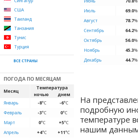
Сингапур
Июнь
70.8
%
США
Июль
69.0
%
Таиланд
Август
78.7
%
Танзания
Сентябрь
64.2
%
Тунис
Октябрь
56.0
%
Турция
Ноябрь
45.3
%
Декабрь
44.7
%
ВСЕ СТРАНЫ
ПОГОДА ПО МЕСЯЦАМ
Температура
Месяц
ночью
днем
На представле
Январь
-8
°C
-6
°C
подробную ин
Февраль
-3
°C
0
°C
температуре в
Март
0
°C
+5
°C
нашим данным
Апрель
+4
°C
+11
°C