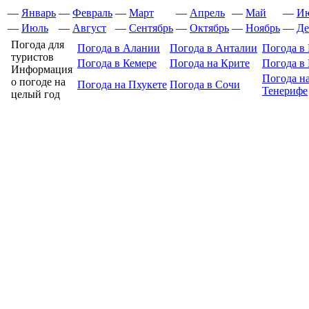
—
Январь
—
Февраль
—
Март
—
Апрель
—
Май
—
И
—
Июль
—
Август
—
Сентябрь
—
Октябрь
—
Ноябрь
—
Де
Погода для
Погода в Алании
Погода в Анталии
Погода в 
туристов
Погода в Кемере
Погода на Крите
Погода в
Информация
Погода н
о погоде на
Погода на Пхукете
Погода в Сочи
Тенерифе
целый год