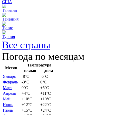
США
Таиланд
Танзания
Тунис
Турция
Все страны
Погода по месяцам
Температура
Месяц
ночью
днем
Январь
-8
°C
-6
°C
Февраль
-3
°C
0
°C
Март
0
°C
+5
°C
Апрель
+4
°C
+11
°C
Май
+10
°C
+19
°C
Июнь
+12
°C
+22
°C
Июль
+15
°C
+24
°C