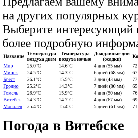
Предлагаем вашему внима
на других популярных кур
Выберите интересующий в
более подробную информ
Температура
Температура
Дождливые дни
Название
К
воздуха днем
воздуха ночью
(осадки)
Мир
25.0
°C
14.6
°C
4 дня
(55 мм)
72
Минск
24.5
°C
14.3
°C
6 дней
(68 мм)
67
Брест
26.1
°C
15.5
°C
3 дня
(43 мм)
77
Гродно
25.2
°C
14.3
°C
7 дней
(80 мм)
65
Гомель
26.9
°C
15.9
°C
4 дня
(50 мм)
76
Витебск
24.3
°C
14.7
°C
4 дня
(67 мм)
69
Могилев
25.4
°C
15.4
°C
5 дней
(61 мм)
71
Погода в Витебске