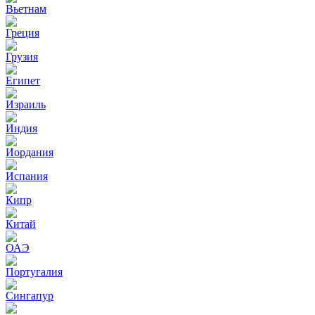
Вьетнам
Греция
Грузия
Египет
Израиль
Индия
Иордания
Испания
Кипр
Китай
ОАЭ
Португалия
Сингапур