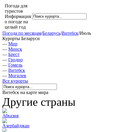
Погода для
туристов
Информация
о погоде на
целый год
Погода по месяцам
/
Беларусь
/
Витебск
/
Июль
Курорты Беларуси
—
Мир
—
Минск
—
Брест
—
Гродно
—
Гомель
—
Витебск
—
Могилев
Все курорты
Витебск на карте мира
Другие страны
Абхазия
Азербайджан