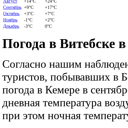
Август
+14
°C
+24
°C
Сентябрь
+9
°C
+17
°C
Октябрь
+3
°C
+7
°C
Ноябрь
-1
°C
+2
°C
Декабрь
-3
°C
0
°C
Погода в Витебске в
Согласно нашим наблюден
туристов, побывавших в Б
погода в Кемере в сентяб
дневная температура возд
при этом ночная температ