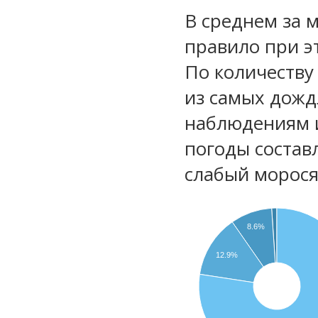
В среднем за 
правило при э
По количеству
из самых дожд
наблюдениям 
погоды состав
слабый морос
8.6%
12.9%