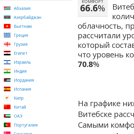
КОМФОРТ
Витеб
66.6
%
Абхазия
колич
Азербайджан
облачность, п
Вьетнам
рассчитали ур
Греция
который сост
Грузия
что уровень к
Египет
70.8
%
Израиль
Индия
Иордания
Испания
Кипр
На графике ни
Китай
Витебске расс
ОАЭ
Самыми комфо
Португалия
Сингапур