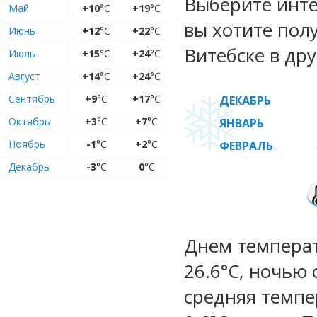
Выберите инте
Май
+10
°C
+19
°C
вы хотите пол
Июнь
+12
°C
+22
°C
Витебске в дру
Июль
+15
°C
+24
°C
Август
+14
°C
+24
°C
Сентябрь
+9
°C
+17
°C
ДЕКАБРЬ
Октябрь
+3
°C
+7
°C
ЯНВАРЬ
Ноябрь
-1
°C
+2
°C
ФЕВРАЛЬ
Декабрь
-3
°C
0
°C
Днем температу
26.6°C, ночью 
средняя темпе