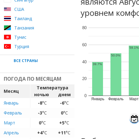
являются Авгу
США
уровнем комфо
Таиланд
Танзания
80
Тунис
60
Турция
59.1%
50.0%
ВСЕ СТРАНЫ
40
39.7%
ПОГОДА ПО МЕСЯЦАМ
20
Температура
Месяц
ночью
днем
0
Январь
Февраль
Март
Январь
-8
°C
-6
°C
Февраль
-3
°C
0
°C
Март
0
°C
+5
°C
Апрель
+4
°C
+11
°C