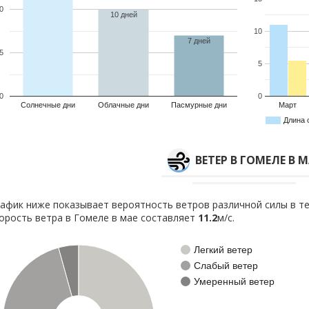
0
10 дней
10
7 дней
5
5
0
0
Солнечные дни
Облачные дни
Пасмурные дни
Март
Длина 
ВЕТЕР В ГОМЕЛЕ В М
афик ниже показывает вероятность ветров различной силы в те
орость ветра в Гомеле в мае составляет
11.2
м/с.
Легкий ветер
Слабый ветер
Умеренный ветер