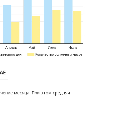
Апрель
Май
Июнь
Июль
светового дня
Количество солнечных часов
АЕ
чение месяца. При этом средняя