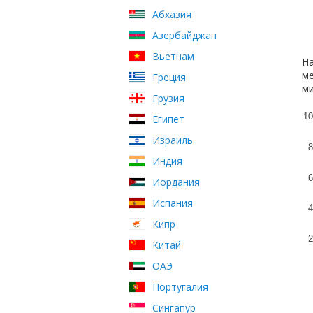
Абхазия
Азербайджан
Вьетнам
На
ме
Греция
ми
Грузия
10
Египет
Израиль
8
Индия
6
Иордания
Испания
4
Кипр
2
Китай
ОАЭ
Португалия
Сингапур