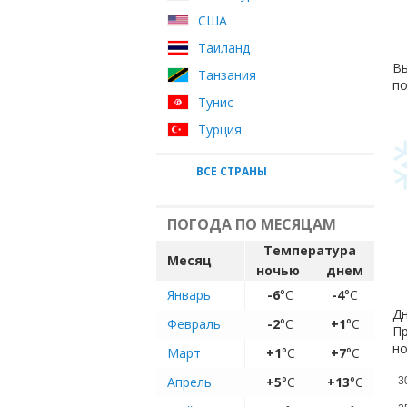
США
Таиланд
Вы
Танзания
по
Тунис
Турция
ВСЕ СТРАНЫ
ПОГОДА ПО МЕСЯЦАМ
Температура
Месяц
ночью
днем
Январь
-6
°C
-4
°C
Дн
Февраль
-2
°C
+1
°C
Пр
но
Март
+1
°C
+7
°C
Апрель
+5
°C
+13
°C
3