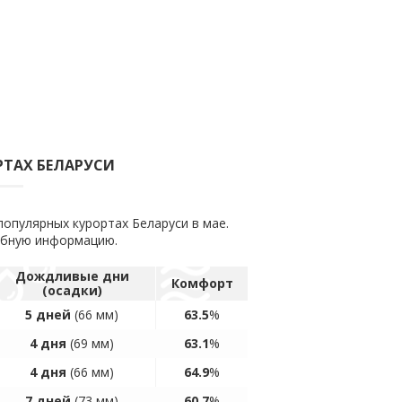
РТАХ БЕЛАРУСИ
популярных курортах Беларуси в мае.
обную информацию.
Дождливые дни
Комфорт
(осадки)
5 дней
(66 мм)
63.5
%
4 дня
(69 мм)
63.1
%
4 дня
(66 мм)
64.9
%
7 дней
(73 мм)
60.7
%