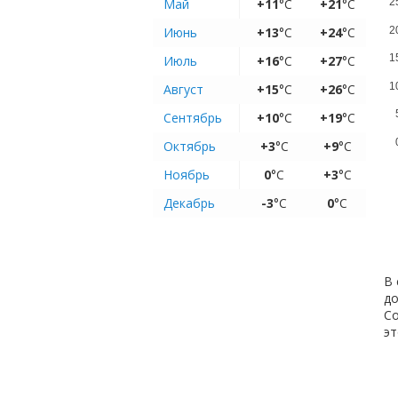
Май
+11
°C
+21
°C
2
2
Июнь
+13
°C
+24
°C
1
Июль
+16
°C
+27
°C
1
Август
+15
°C
+26
°C
Сентябрь
+10
°C
+19
°C
Октябрь
+3
°C
+9
°C
Ноябрь
0
°C
+3
°C
Декабрь
-3
°C
0
°C
В 
до
Со
эт