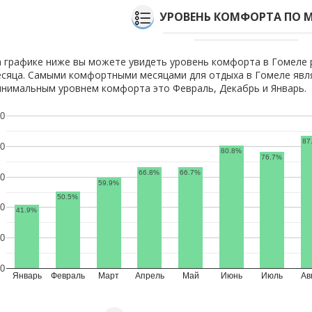
УРОВЕНЬ КОМФОРТА ПО 
 графике ниже вы можете увидеть уровень комфорта в Гомеле 
сяца. Самыми комфортными месяцами для отдыха в Гомеле явля
нимальным уровнем комфорта это Февраль, Декабрь и Январь.
0
87
0
80.8%
76.7%
66.8%
66.7%
0
59.9%
50.5%
0
41.9%
0
0
Январь
Февраль
Март
Апрель
Май
Июнь
Июль
Ав