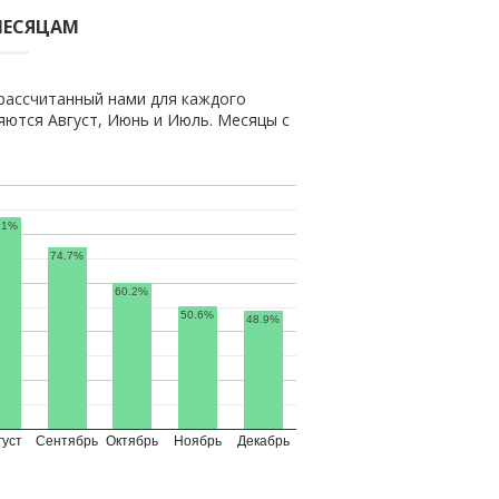
МЕСЯЦАМ
рассчитанный нами для каждого
ются Август, Июнь и Июль. Месяцы с
.1%
74.7%
60.2%
50.6%
48.9%
густ
Сентябрь
Октябрь
Ноябрь
Декабрь