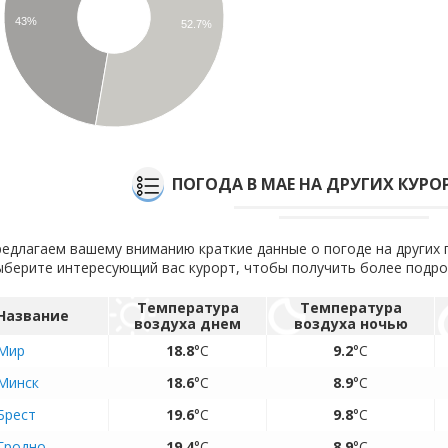
43%
52.7%
ПОГОДА В МАЕ НА ДРУГИХ КУРО
едлагаем вашему вниманию краткие данные о погоде на других 
берите интересующий вас курорт, чтобы получить более подр
Температура
Температура
Название
воздуха днем
воздуха ночью
Мир
18.8
°C
9.2
°C
Минск
18.6
°C
8.9
°C
Брест
19.6
°C
9.8
°C
Гродно
19.4
°C
8.9
°C