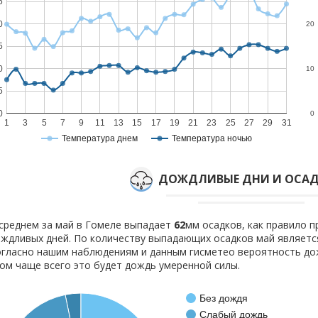
5
0
20
5
0
10
5
0
0
1
3
5
7
9
11
13
15
17
19
21
23
25
27
29
31
Температура днем
Температура ночью
ДОЖДЛИВЫЕ ДНИ И ОСАД
среднем за май в Гомеле выпадает
62
мм осадков, как правило 
ждливых дней. По количеству выпадающих осадков май являетс
гласно нашим наблюдениям и данным гисметео вероятность д
ом чаще всего это будет дождь умеренной силы.
Без дождя
Слабый дождь