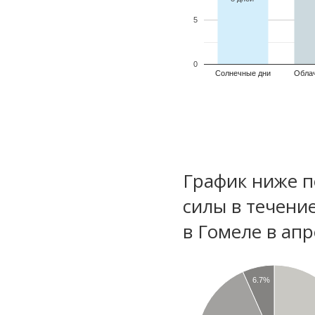
5
0
Солнечные дни
Обла
График ниже п
силы в течени
в Гомеле в ап
6.7%