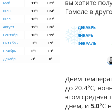
вы хотите пол
Май
+11
°C
+21
°C
Гомеле в друго
Июнь
+13
°C
+24
°C
Июль
+16
°C
+27
°C
Август
+15
°C
+26
°C
ДЕКАБРЬ
Сентябрь
+10
°C
+19
°C
ЯНВАРЬ
Октябрь
+3
°C
+9
°C
ФЕВРАЛЬ
Ноябрь
0
°C
+3
°C
Декабрь
-3
°C
0
°C
Днем температу
до 20.4°C, ноч
этом средняя 
днем, и
5.0
°C 