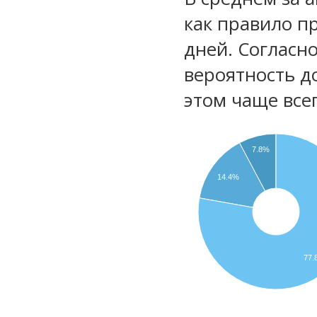
как правило п
дней. Согласн
вероятность д
этом чаще все
7.8%
14.4%
77.