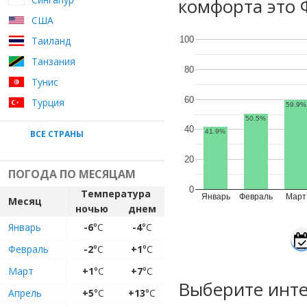
комфорта это 
США
Таиланд
100
Танзания
80
Тунис
60
Турция
59.9%
50.5%
40
41.9%
ВСЕ СТРАНЫ
20
ПОГОДА ПО МЕСЯЦАМ
0
Температура
Январь
Февраль
Март
Месяц
ночью
днем
Январь
-6
°C
-4
°C
Февраль
-2
°C
+1
°C
Март
+1
°C
+7
°C
Выберите инте
Апрель
+5
°C
+13
°C