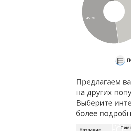
45.6%
П
Предлагаем ва
на других поп
Выберите инте
более подроб
Тем
Название