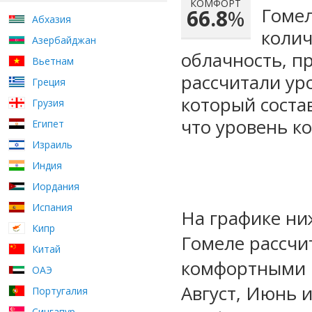
КОМФОРТ
Гомел
66.8
%
Абхазия
колич
Азербайджан
облачность, п
Вьетнам
рассчитали ур
Греция
который сост
Грузия
что уровень к
Египет
Израиль
Индия
Иордания
Испания
На графике ни
Кипр
Гомеле рассчи
Китай
комфортными м
ОАЭ
Август, Июнь 
Португалия
Сингапур