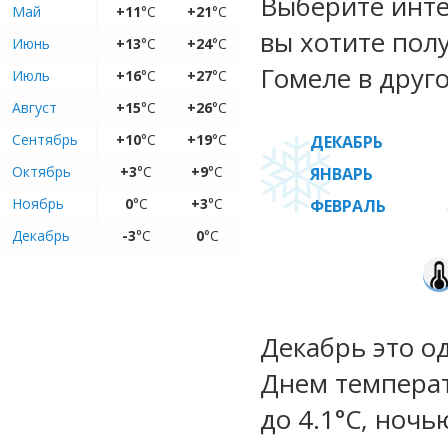
Выберите инте
Май
+11
°C
+21
°C
вы хотите пол
Июнь
+13
°C
+24
°C
Гомеле в друго
Июль
+16
°C
+27
°C
Август
+15
°C
+26
°C
Сентябрь
+10
°C
+19
°C
ДЕКАБРЬ
Октябрь
+3
°C
+9
°C
ЯНВАРЬ
Ноябрь
0
°C
+3
°C
ФЕВРАЛЬ
Декабрь
-3
°C
0
°C
Декабрь это о
Днем температу
до 4.1°C, ночь