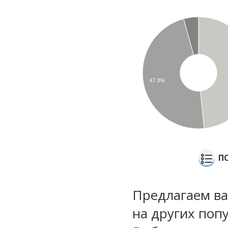
47.3%
П
Предлагаем ва
на других поп