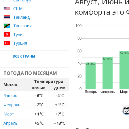
Август, Июнь 
США
комфорта это 
Таиланд
Танзания
100
Тунис
80
Турция
60
59.9%
ВСЕ СТРАНЫ
50.5%
40
41.9%
ПОГОДА ПО МЕСЯЦАМ
20
Температура
Месяц
ночью
днем
0
Январь
Февраль
Март
Январь
-6
°C
-4
°C
Февраль
-2
°C
+1
°C
Март
+1
°C
+7
°C
Апрель
+5
°C
+13
°C