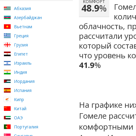
КОМФОРТ
Гомел
48.9
%
Абхазия
колич
Азербайджан
облачность, п
Вьетнам
рассчитали ур
Греция
который сост
Грузия
что уровень к
Египет
41.9
%
Израиль
Индия
Иордания
Испания
Кипр
На графике ни
Китай
Гомеле рассчи
ОАЭ
комфортными м
Португалия
Сингапур