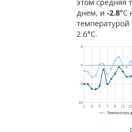
этом средняя 
днем, и
-2.8
°C
температурой 
2.6°С.
5
0
-5
-10
1
3
5
7
9
11
1
Температура 