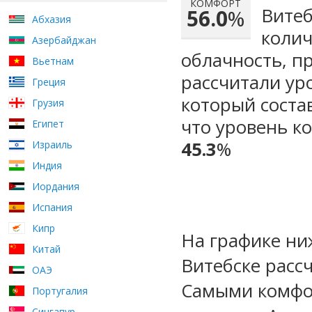
КОМФОРТ
Витеб
56.0
%
Абхазия
колич
Азербайджан
облачность, п
Вьетнам
рассчитали ур
Греция
который сост
Грузия
что уровень к
Египет
45.3
%
Израиль
Индия
Иордания
Испания
Кипр
На графике ни
Китай
Витебске расс
ОАЭ
Самыми комфо
Португалия
Сингапур