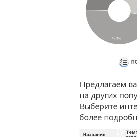
47.3%
П
Предлагаем ва
на других поп
Выберите инте
более подроб
Тем
Название
возд