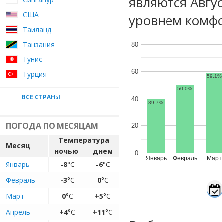
являются Авгу
США
уровнем комфо
Таиланд
Танзания
80
Тунис
60
Турция
59.1%
50.0%
ВСЕ СТРАНЫ
40
39.7%
ПОГОДА ПО МЕСЯЦАМ
20
Температура
Месяц
ночью
днем
0
Январь
Февраль
Март
Январь
-8
°C
-6
°C
Февраль
-3
°C
0
°C
Март
0
°C
+5
°C
Апрель
+4
°C
+11
°C