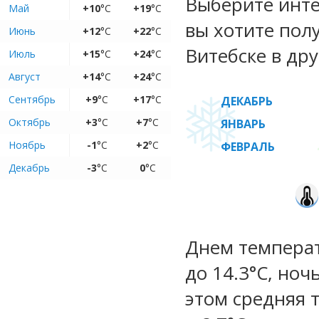
Выберите инте
Май
+10
°C
+19
°C
вы хотите пол
Июнь
+12
°C
+22
°C
Витебске в дру
Июль
+15
°C
+24
°C
Август
+14
°C
+24
°C
Сентябрь
+9
°C
+17
°C
ДЕКАБРЬ
Октябрь
+3
°C
+7
°C
ЯНВАРЬ
Ноябрь
-1
°C
+2
°C
ФЕВРАЛЬ
Декабрь
-3
°C
0
°C
Днем температу
до 14.3°C, ноч
этом средняя 