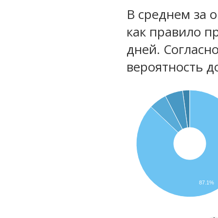
В среднем за 
как правило п
дней. Согласн
вероятность д
87.1%