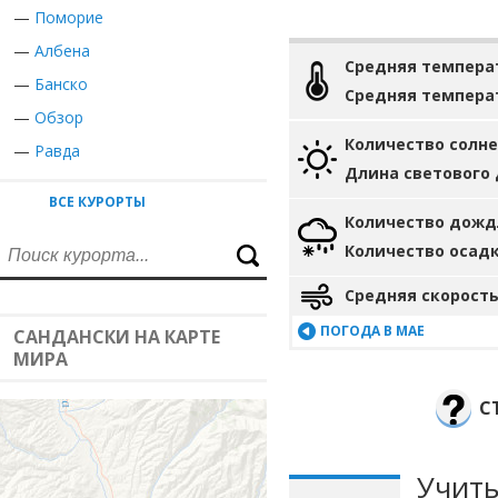
—
Поморие
—
Албена
Средняя темпера
—
Банско
Средняя темпера
—
Обзор
Количество солн
—
Равда
Длина светового
ВСЕ КУРОРТЫ
Количество дожд
Количество осад
Средняя скорость
ПОГОДА В МАЕ
САНДАНСКИ НА КАРТЕ
МИРА
С
Учиты