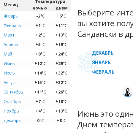
Температура
Месяц
ночью
днем
Выберите инте
Январь
-2
°C
+6
°C
вы хотите пол
Февраль
+1
°C
+11
°C
Сандански в д
Март
+2
°C
+13
°C
Апрель
+5
°C
+19
°C
ДЕКАБРЬ
Май
+8
°C
+24
°C
ЯНВАРЬ
Июнь
+12
°C
+29
°C
ФЕВРАЛЬ
Июль
+14
°C
+32
°C
Август
+15
°C
+32
°C
Сентябрь
+11
°C
+26
°C
Октябрь
+7
°C
+18
°C
Ноябрь
+4
°C
+13
°C
Июнь это один
Декабрь
0
°C
+8
°C
Днем температ