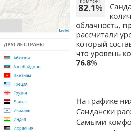
КОМФОРТ
Санда
82.1
%
колич
облачность, п
Leaflet
рассчитали ур
который сост
ДРУГИЕ СТРАНЫ
что уровень к
Абхазия
76.8
%
Азербайджан
Вьетнам
Греция
Грузия
На графике ни
Египет
Сандански рас
Израиль
Индия
Самыми комфо
Иордания