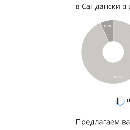
в Сандански в
6.7%
93.3%
П
Предлагаем ва