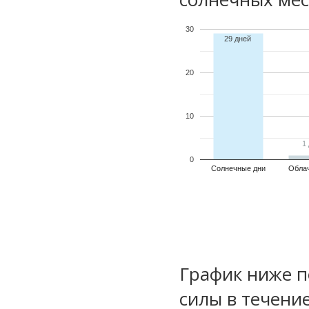
30
29 дней
20
10
1
1
0
Солнечные дни
Обла
График ниже п
силы в течени