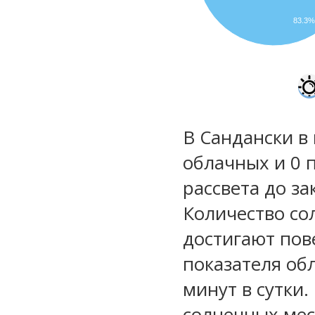
83.3
В Сандански в
облачных и 0 
рассвета до за
Количество со
достигают пов
показателя обл
минут в сутки
солнечных мес