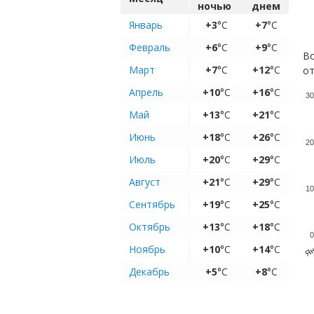
ночью
днем
Январь
+3
°C
+7
°C
Февраль
+6
°C
+9
°C
Во
Март
+7
°C
+12
°C
от
Апрель
+10
°C
+16
°C
30
Май
+13
°C
+21
°C
Июнь
+18
°C
+26
°C
20
Июль
+20
°C
+29
°C
Август
+21
°C
+29
°C
10
Сентябрь
+19
°C
+25
°C
Октябрь
+13
°C
+18
°C
0
Ян
Ноябрь
+10
°C
+14
°C
Декабрь
+5
°C
+8
°C