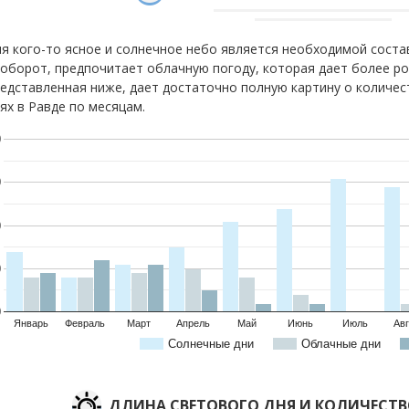
я кого-то ясное и солнечное небо является необходимой соста
оборот, предпочитает облачную погоду, которая дает более р
едставленная ниже, дает достаточно полную картину о количес
ях в Равде по месяцам.
0
0
0
0
0
Январь
Февраль
Март
Апрель
Май
Июнь
Июль
Авг
Солнечные дни
Облачные дни
ДЛИНА СВЕТОВОГО ДНЯ И КОЛИЧЕСТ