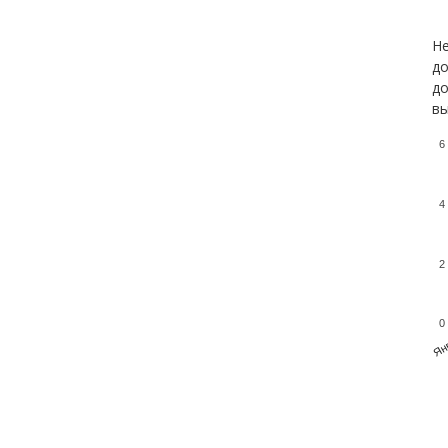
Не
до
до
вы
6
4
2
0
Ян