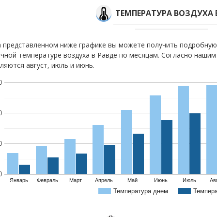
ТЕМПЕРАТУРА ВОЗДУХА 
 представленном ниже графике вы можете получить подробную
чной температуре воздуха в Равде по месяцам. Согласно наши
ляются август, июль и июнь.
0
0
0
0
Январь
Февраль
Март
Апрель
Май
Июнь
Июль
Ав
Температура днем
Темпер