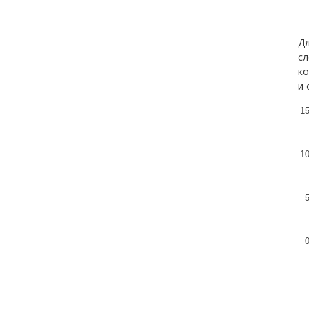
Дл
сл
ко
и 
1
1