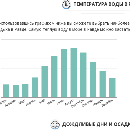
ТЕМПЕРАТУРА ВОДЫ В 
спользовавшись графиком ниже вы сможете выбрать наиболее
дыха в Равде. Самую теплую воду в море в Равде можно застать 
варь
Февраль
Март
Апрель
Май
Июнь
Июль
Август
Сентябрь
Октябрь
Ноябрь
Декабрь
ДОЖДЛИВЫЕ ДНИ И ОСАДК