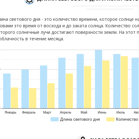
ина светового дня - это количество времени, которое солнце 
овами это время от восхода и до заката солнца. Количество сол
торого солнечные лучи достигают поверхности земли. На этот 
облачность в течение месяца.
5
0
5
0
Январь
Февраль
Март
Апрель
Май
Июнь
Июль
Авг
Длина светового дня
Количество