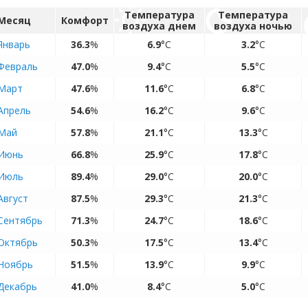
Температура
Температура
Месяц
Комфорт
воздуха днем
воздуха ночью
Январь
36.3
%
6.9
°C
3.2
°C
Февраль
47.0
%
9.4
°C
5.5
°C
Март
47.6
%
11.6
°C
6.8
°C
Апрель
54.6
%
16.2
°C
9.6
°C
Май
57.8
%
21.1
°C
13.3
°C
Июнь
66.8
%
25.9
°C
17.8
°C
Июль
89.4
%
29.0
°C
20.0
°C
Август
87.5
%
29.3
°C
21.3
°C
Сентябрь
71.3
%
24.7
°C
18.6
°C
Октябрь
50.3
%
17.5
°C
13.4
°C
Ноябрь
51.5
%
13.9
°C
9.9
°C
Декабрь
41.0
%
8.4
°C
5.0
°C