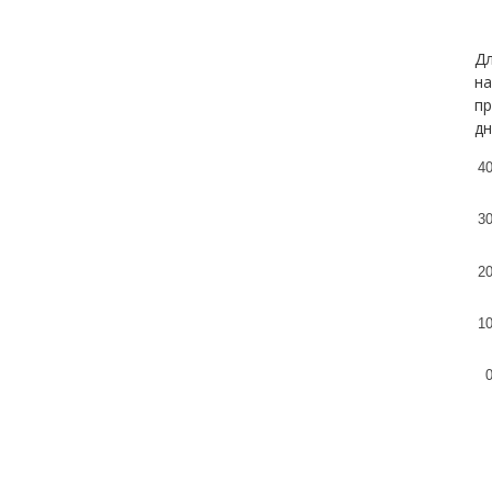
Дл
на
пр
дн
4
3
2
1