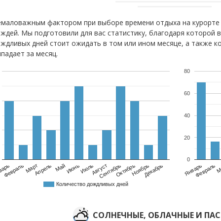
маловажным фактором при выборе времени отдыха на курорте 
ждей. Мы подготовили для вас статистику, благодаря которой 
ждливых дней стоит ожидать в том или ином месяце, а также к
падает за месяц.
80
60
40
20
0
варь
Февраль
Март
Апрель
Май
Июнь
Июль
Август
Сентябрь
Октябрь
Ноябрь
Декабрь
Февраль
Январь
М
Количество дождливых дней
CОЛНЕЧНЫЕ, ОБЛАЧНЫЕ И ПА