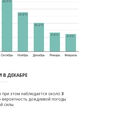
18.5°C
13.9°C
10.2°C
6.8°C
6.3°C
Октябрь
Ноябрь
Декабрь
Январь
Февраль
 В ДЕКАБРЕ
ло при этом наблюдается около
3
о вероятность дождливой погоды
й силы.