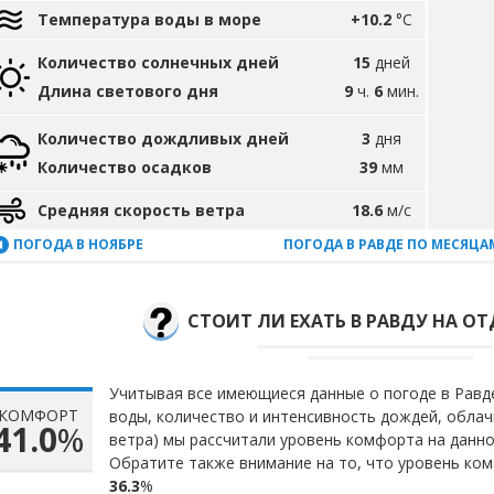
Температура воды в море
+10.2
°C
Количество солнечных дней
15
дней
Длина светового дня
9
ч.
6
мин.
Количество дождливых дней
3
дня
Количество осадков
39
мм
Средняя скорость ветра
18.6
м/с
ПОГОДА В НОЯБРЕ
ПОГОДА В РАВДЕ ПО МЕСЯЦА
СТОИТ ЛИ ЕХАТЬ В РАВДУ НА ОТ
Учитывая все имеющиеся данные о погоде в Равде
КОМФОРТ
воды, количество и интенсивность дождей, облач
41.0
%
ветра) мы рассчитали уровень комфорта на данн
Обратите также внимание на то, что уровень ком
36.3
%