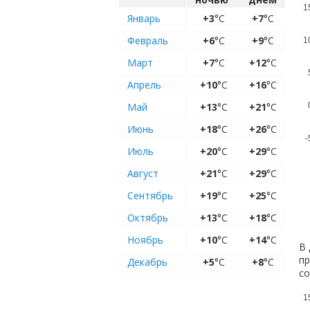
1
Январь
+3
°C
+7
°C
Февраль
+6
°C
+9
°C
1
Март
+7
°C
+12
°C
Апрель
+10
°C
+16
°C
Май
+13
°C
+21
°C
Июнь
+18
°C
+26
°C
-
Июль
+20
°C
+29
°C
Август
+21
°C
+29
°C
Сентябрь
+19
°C
+25
°C
Октябрь
+13
°C
+18
°C
Ноябрь
+10
°C
+14
°C
В 
пр
Декабрь
+5
°C
+8
°C
с
1