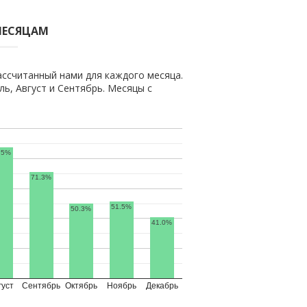
МЕСЯЦАМ
ассчитанный нами для каждого месяца.
, Август и Сентябрь. Месяцы с
.5%
71.3%
51.5%
50.3%
41.0%
густ
Сентябрь
Октябрь
Ноябрь
Декабрь