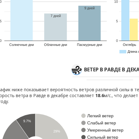
0
10
9 дней
7 дней
5
5
0
0
Солнечные дни
Облачные дни
Пасмурные дни
Октябрь
Длина 
ВЕТЕР В РАВДЕ В ДЕК
афик ниже показывает вероятность ветров различной силы в те
орость ветра в Равде в декабре составляет
18.6
м/с., что делае
году.
Легкий ветер
9.7%
Слабый ветер
Умеренный ветер
29%
Сильный ветер