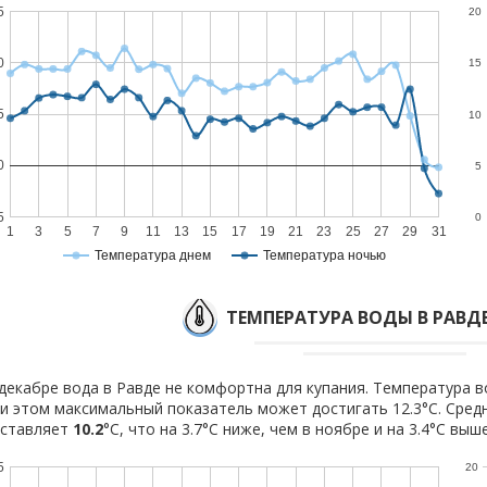
5
20
0
15
5
10
0
5
5
0
1
3
5
7
9
11
13
15
17
19
21
23
25
27
29
31
Температура днем
Температура ночью
ТЕМПЕРАТУРА ВОДЫ В РАВДЕ
декабре вода в Равде не комфортна для купания. Температура во
и этом максимальный показатель может достигать 12.3°C. Сред
оставляет
10.2
°C, что на 3.7°C ниже, чем в ноябре и на 3.4°C выш
5
20