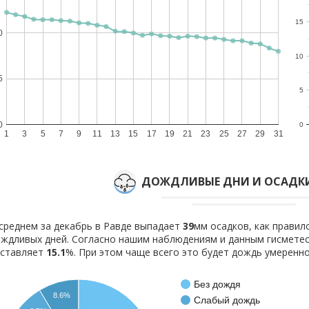
15
0
10
5
5
0
0
1
3
5
7
9
11
13
15
17
19
21
23
25
27
29
31
ДОЖДЛИВЫЕ ДНИ И ОСАДКИ
среднем за декабрь в Равде выпадает
39
мм осадков, как прави
ждливых дней. Согласно нашим наблюдениям и данным гисмете
оставляет
15.1
%. При этом чаще всего это будет дождь умеренно
Без дождя
8.6%
Слабый дождь