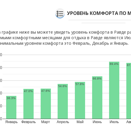
УРОВЕНЬ КОМФОРТА ПО 
 графике ниже вы можете увидеть уровень комфорта в Равде р
мыми комфортными месяцами для отдыха в Равде являются Июль
нимальным уровнем комфорта это Февраль, Декабрь и Январь.
0
89.4%
87
0
66.8%
0
57.8%
54.6%
47.6%
47.0%
0
36.3%
0
0
Январь
Февраль
Март
Апрель
Май
Июнь
Июль
Ав