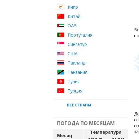
Кипр
Китай
ОАЭ
Вы
Португалия
по
Сингапур
США
Таиланд
Танзания
Тунис
Турция
ВСЕ СТРАНЫ
Де
от
ПОГОДА ПО МЕСЯЦАМ
с
за
Температура
Месяц
ночью
днем