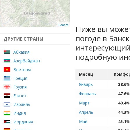
Leaflet
Ниже вы может
погоде в Банс
ДРУГИЕ СТРАНЫ
интересующий 
Абхазия
подробную ин
Азербайджан
Вьетнам
Месяц
Комфо
Греция
Январь
38.6
%
Грузия
Февраль
47.6
%
Египет
Март
40.4
%
Израиль
Апрель
44.3
%
Индия
Май
45.1
%
Иордания