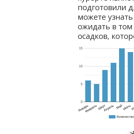
подготовили дл
можете узнать
ожидать в том
осадков, котор
15
10
5
0
Январь
Февраль
Март
Апрель
Май
Июнь
И
Количеств