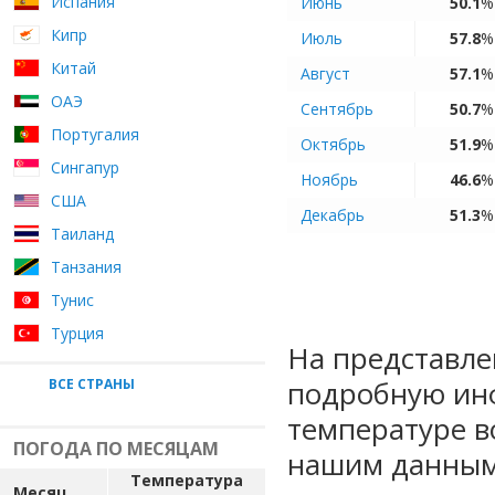
Испания
Июнь
50.1
%
Кипр
Июль
57.8
%
Китай
Август
57.1
%
ОАЭ
Сентябрь
50.7
%
Португалия
Октябрь
51.9
%
Сингапур
Ноябрь
46.6
%
США
Декабрь
51.3
%
Таиланд
Танзания
Тунис
Турция
На представле
подробную ин
ВСЕ СТРАНЫ
температуре в
ПОГОДА ПО МЕСЯЦАМ
нашим данным
Температура
Месяц