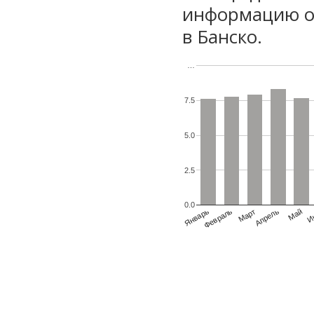
информацию о 
в Банско.
…
7.5
5.0
2.5
0.0
Январь
Февраль
Март
Апрель
Май
И