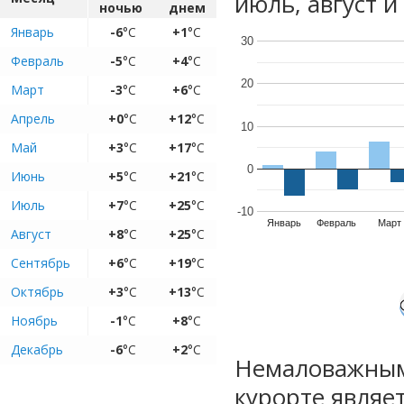
июль, август и
ночью
днем
Январь
-6
°C
+1
°C
30
Февраль
-5
°C
+4
°C
20
Март
-3
°C
+6
°C
Апрель
+0
°C
+12
°C
10
Май
+3
°C
+17
°C
0
Июнь
+5
°C
+21
°C
Июль
+7
°C
+25
°C
-10
Январь
Февраль
Март
Август
+8
°C
+25
°C
Сентябрь
+6
°C
+19
°C
Октябрь
+3
°C
+13
°C
Ноябрь
-1
°C
+8
°C
Декабрь
-6
°C
+2
°C
Немаловажным
курорте являе