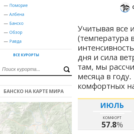
—
Поморие
—
Албена
—
Банско
Учитывая все 
—
Обзор
(температура в
—
Равда
интенсивность
дня и сила вет
ВСЕ КУРОРТЫ
там, мы рассч
месяца в году
комфортных на
БАНСКО НА КАРТЕ МИРА
ИЮЛЬ
КОМФОРТ
57.8
%