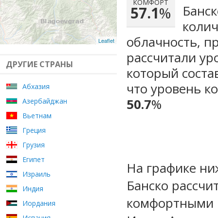
КОМФОРТ
Банск
57.1
%
колич
облачность, п
Leaflet
рассчитали ур
ДРУГИЕ СТРАНЫ
который сост
что уровень к
Абхазия
50.7
%
Азербайджан
Вьетнам
Греция
Грузия
Египет
На графике ни
Израиль
Банско рассчи
Индия
комфортными м
Иордания
Испания