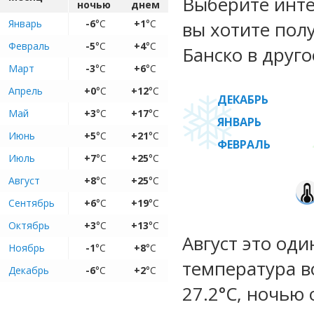
Выберите инте
ночью
днем
Январь
-6
°C
+1
°C
вы хотите пол
Февраль
-5
°C
+4
°C
Банско в друго
Март
-3
°C
+6
°C
Апрель
+0
°C
+12
°C
ДЕКАБРЬ
Май
+3
°C
+17
°C
ЯНВАРЬ
Июнь
+5
°C
+21
°C
ФЕВРАЛЬ
Июль
+7
°C
+25
°C
Август
+8
°C
+25
°C
Сентябрь
+6
°C
+19
°C
Октябрь
+3
°C
+13
°C
Август это оди
Ноябрь
-1
°C
+8
°C
температура во
Декабрь
-6
°C
+2
°C
27.2°C, ночью 