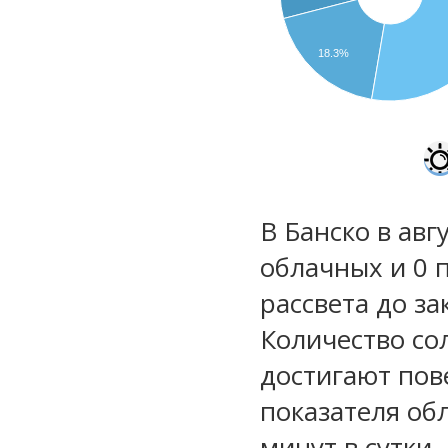
18.3%
В Банско в авг
облачных и 0 
рассвета до за
Количество со
достигают пов
показателя обл
минут в сутки.