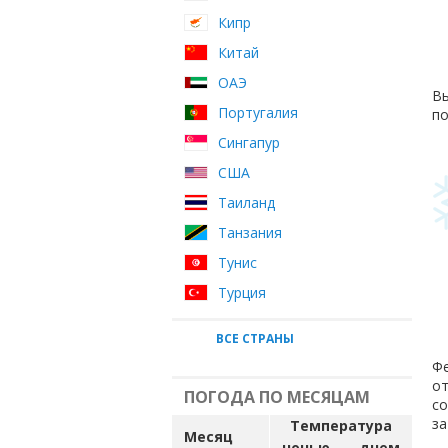
Кипр
Китай
ОАЭ
Вы
Португалия
по
Сингапур
США
Таиланд
Танзания
Тунис
Турция
ВСЕ СТРАНЫ
Фе
от
ПОГОДА ПО МЕСЯЦАМ
с
за
Температура
Месяц
ночью
днем