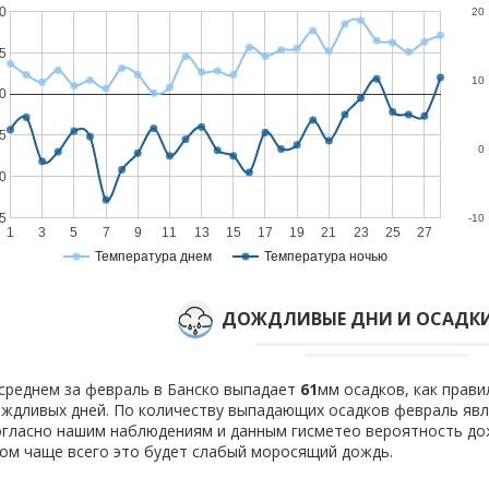
0
20
5
10
0
5
0
0
5
-10
1
3
5
7
9
11
13
15
17
19
21
23
25
27
Температура днем
Температура ночью
ДОЖДЛИВЫЕ ДНИ И ОСАДКИ
среднем за февраль в Банско выпадает
61
мм осадков, как прав
ждливых дней. По количеству выпадающих осадков февраль явля
гласно нашим наблюдениям и данным гисметео вероятность д
ом чаще всего это будет слабый моросящий дождь.