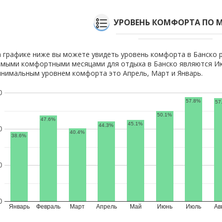
УРОВЕНЬ КОМФОРТА ПО 
 графике ниже вы можете увидеть уровень комфорта в Банско 
мыми комфортными месяцами для отдыха в Банско являются Июл
нимальным уровнем комфорта это Апрель, Март и Январь.
0
57.8%
57
50.1%
47.6%
45.1%
44.3%
0
40.4%
38.6%
0
0
Январь
Февраль
Март
Апрель
Май
Июнь
Июль
Ав