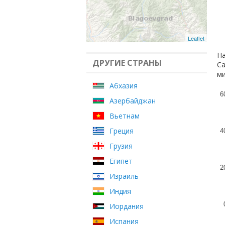
Leaflet
На
ДРУГИЕ СТРАНЫ
Са
ми
Абхазия
6
Азербайджан
Вьетнам
Греция
4
Грузия
Египет
2
Израиль
Индия
Иордания
Испания