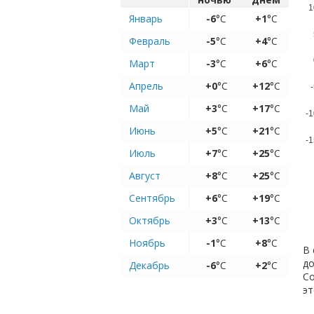
1
Январь
-6
°C
+1
°C
Февраль
-5
°C
+4
°C
Март
-3
°C
+6
°C
Апрель
+0
°C
+12
°C
-
Май
+3
°C
+17
°C
-1
Июнь
+5
°C
+21
°C
-1
Июль
+7
°C
+25
°C
Август
+8
°C
+25
°C
Сентябрь
+6
°C
+19
°C
Октябрь
+3
°C
+13
°C
Ноябрь
-1
°C
+8
°C
В 
до
Декабрь
-6
°C
+2
°C
Со
эт