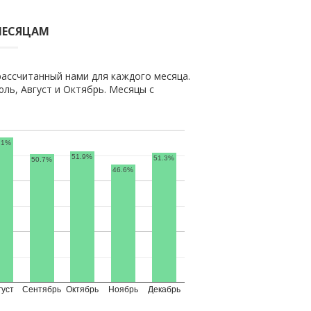
МЕСЯЦАМ
рассчитанный нами для каждого месяца.
ь, Август и Октябрь. Месяцы с
.1%
51.9%
51.3%
50.7%
46.6%
густ
Сентябрь
Октябрь
Ноябрь
Декабрь