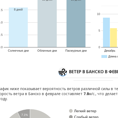
8 дней
.5
10
.0
5
.5
.0
0
Солнечные дни
Облачные дни
Пасмурные дни
Декабрь
Длина 
ВЕТЕР В БАНСКО В ФЕ
афик ниже показывает вероятность ветров различной силы в те
орость ветра в Банско в феврале составляет
7.8
м/с., что делае
году.
Легкий ветер
7.1%
Слабый ветер