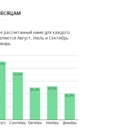
МЕСЯЦАМ
е рассчитанный нами для каждого
ляются Август, Июль и Сентябрь.
нварь.
.3%
74.2%
52.0%
50.4%
41.3%
густ
Сентябрь
Октябрь
Ноябрь
Декабрь