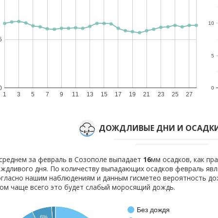
10
5
5
0
0
1
3
5
7
9
11
13
15
17
19
21
23
25
27
ДОЖДЛИВЫЕ ДНИ И ОСАДКИ
среднем за февраль в Созополе выпадает
16
мм осадков, как пр
ждливого дня. По количеству выпадающих осадков февраль явля
гласно нашим наблюдениям и данным гисметео вероятность д
ом чаще всего это будет слабый моросящий дождь.
Без дождя
6%