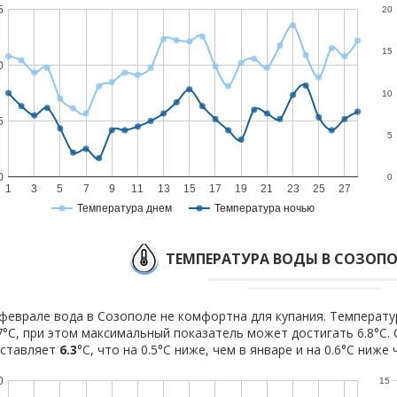
5
20
15
0
10
5
5
0
0
1
3
5
7
9
11
13
15
17
19
21
23
25
27
Температура днем
Температура ночью
ТЕМПЕРАТУРА ВОДЫ В СОЗОПО
феврале вода в Созополе не комфортна для купания. Температу
7°C, при этом максимальный показатель может достигать 6.8°C.
оставляет
6.3
°C, что на 0.5°C ниже, чем в январе и на 0.6°C ниже 
0
15