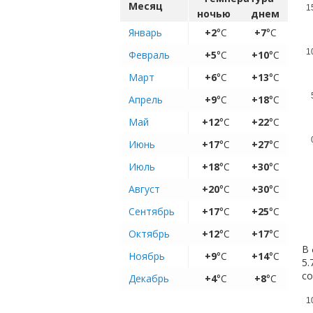
Месяц
1
ночью
днем
Январь
+2
°C
+7
°C
1
Февраль
+5
°C
+10
°C
Март
+6
°C
+13
°C
Апрель
+9
°C
+18
°C
Май
+12
°C
+22
°C
Июнь
+17
°C
+27
°C
Июль
+18
°C
+30
°C
Август
+20
°C
+30
°C
Сентябрь
+17
°C
+25
°C
Октябрь
+12
°C
+17
°C
В 
Ноябрь
+9
°C
+14
°C
5.
с
Декабрь
+4
°C
+8
°C
1