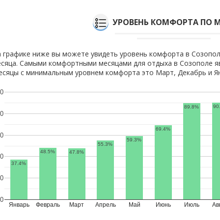
УРОВЕНЬ КОМФОРТА ПО 
 графике ниже вы можете увидеть уровень комфорта в Созопол
сяца. Самыми комфортными месяцами для отдыха в Созополе яв
сяцы с минимальным уровнем комфорта это Март, Декабрь и Я
0
90
89.8%
0
69.4%
0
59.3%
55.3%
48.5%
47.8%
0
37.4%
0
0
Январь
Февраль
Март
Апрель
Май
Июнь
Июль
Ав