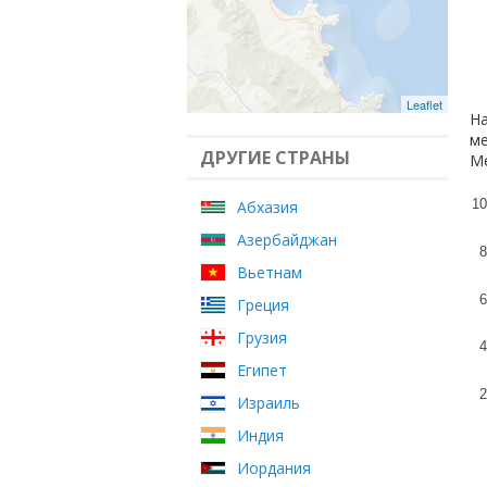
Leaflet
На
ме
ДРУГИЕ СТРАНЫ
Ме
10
Абхазия
Азербайджан
8
Вьетнам
6
Греция
Грузия
4
Египет
2
Израиль
Индия
Иордания