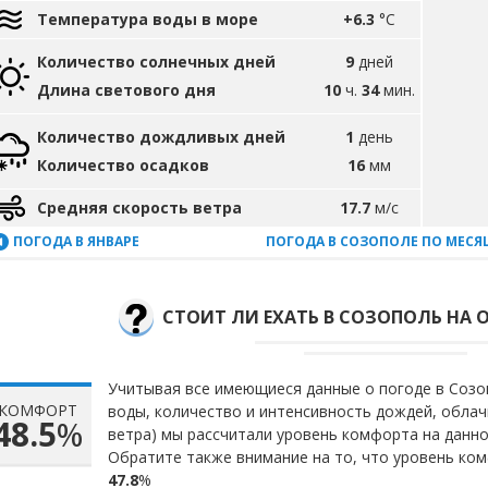
Температура воды в море
+6.3
°C
Количество солнечных дней
9
дней
Длина светового дня
10
ч.
34
мин.
Количество дождливых дней
1
день
Количество осадков
16
мм
Средняя скорость ветра
17.7
м/с
ПОГОДА В ЯНВАРЕ
ПОГОДА В СОЗОПОЛЕ ПО МЕСЯ
СТОИТ ЛИ ЕХАТЬ В СОЗОПОЛЬ НА 
Учитывая все имеющиеся данные о погоде в Созоп
КОМФОРТ
воды, количество и интенсивность дождей, облач
48.5
%
ветра) мы рассчитали уровень комфорта на данн
Обратите также внимание на то, что уровень ком
47.8
%