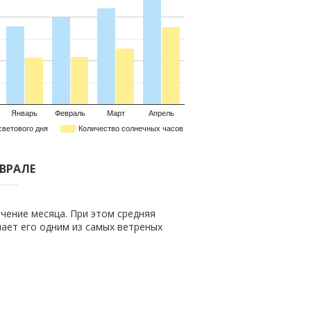
Январь
Февраль
Март
Апрель
светового дня
Количество солнечных часов
ЕВРАЛЕ
чение месяца. При этом средняя
елает его одним из самых ветреных