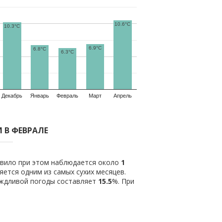
10.6°C
10.3°C
6.9°C
6.8°C
6.3°C
Декабрь
Январь
Февраль
Март
Апрель
 В ФЕВРАЛЕ
авило при этом наблюдается около
1
ется одним из самых сухих месяцев.
ождливой погоды составляет
15.5
%. При