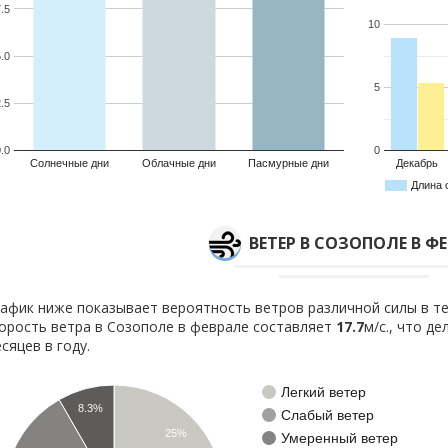
.5
10
.0
5
.5
.0
0
Солнечные дни
Облачные дни
Пасмурные дни
Декабрь
Длина 
ВЕТЕР В СОЗОПОЛЕ В Ф
афик ниже показывает вероятность ветров различной силы в те
орость ветра в Созополе в феврале составляет
17.7
м/с., что д
сяцев в году.
Легкий ветер
8.3%
Слабый ветер
25%
Умеренный ветер