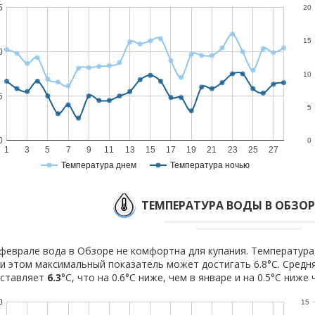
5
20
15
0
10
5
5
0
0
1
3
5
7
9
11
13
15
17
19
21
23
25
27
Температура днем
Температура ночью
ТЕМПЕРАТУРА ВОДЫ В ОБЗОР
феврале вода в Обзоре не комфортна для купания. Температура 
и этом максимальный показатель может достигать 6.8°C. Средн
оставляет
6.3
°C, что на 0.6°C ниже, чем в январе и на 0.5°C ниже 
0
15