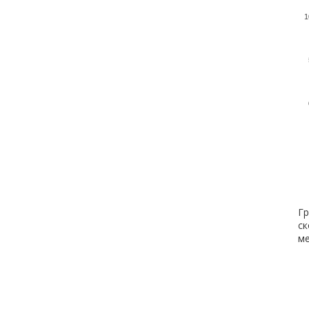
1
Гр
ск
ме