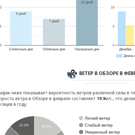
12 дней
0
10
9 дней
7 дней
5
5
0
0
Солнечные дни
Облачные дни
Пасмурные дни
Декабрь
Длина 
ВЕТЕР В ОБЗОРЕ В ФЕВ
афик ниже показывает вероятность ветров различной силы в те
орость ветра в Обзоре в феврале составляет
19.9
м/с., что дел
сяцев в году.
Легкий ветер
Слабый ветер
13.1%
15.5%
Умеренный ветер