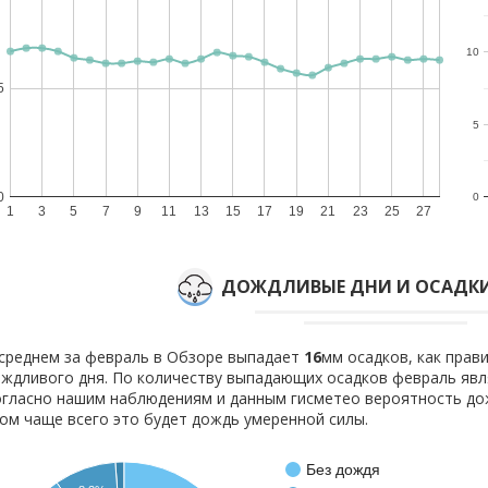
10
5
5
0
0
1
3
5
7
9
11
13
15
17
19
21
23
25
27
ДОЖДЛИВЫЕ ДНИ И ОСАДКИ
среднем за февраль в Обзоре выпадает
16
мм осадков, как прав
ждливого дня. По количеству выпадающих осадков февраль явля
гласно нашим наблюдениям и данным гисметео вероятность д
ом чаще всего это будет дождь умеренной силы.
Без дождя