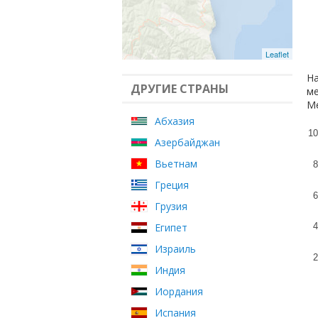
Leaflet
На
ДРУГИЕ СТРАНЫ
ме
Ме
Абхазия
10
Азербайджан
Вьетнам
8
Греция
6
Грузия
Египет
4
Израиль
2
Индия
Иордания
Испания