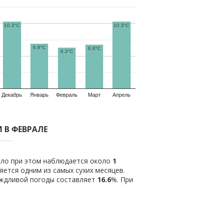
10.3°C
10.3°C
6.9°C
6.8°C
6.3°C
Декабрь
Январь
Февраль
Март
Апрель
 В ФЕВРАЛЕ
ило при этом наблюдается около
1
ется одним из самых сухих месяцев.
ождливой погоды составляет
16.6
%. При