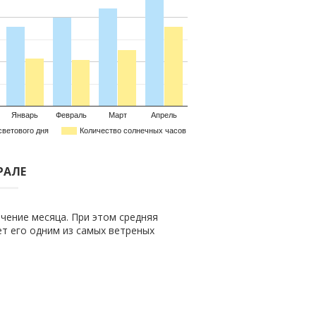
Январь
Февраль
Март
Апрель
светового дня
Количество солнечных часов
РАЛЕ
чение месяца. При этом средняя
ает его одним из самых ветреных