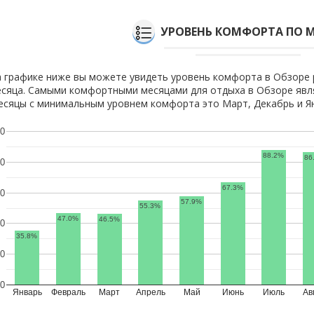
УРОВЕНЬ КОМФОРТА ПО 
 графике ниже вы можете увидеть уровень комфорта в Обзоре 
сяца. Самыми комфортными месяцами для отдыха в Обзоре явля
сяцы с минимальным уровнем комфорта это Март, Декабрь и Я
0
88.2%
86
0
67.3%
0
57.9%
55.3%
47.0%
46.5%
0
35.8%
0
0
Январь
Февраль
Март
Апрель
Май
Июнь
Июль
Ав