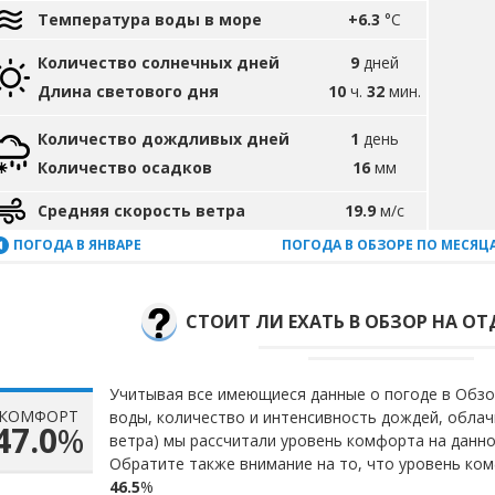
Температура воды в море
+6.3
°C
Количество солнечных дней
9
дней
Длина светового дня
10
ч.
32
мин.
Количество дождливых дней
1
день
Количество осадков
16
мм
Средняя скорость ветра
19.9
м/с
ПОГОДА В ЯНВАРЕ
ПОГОДА В ОБЗОРЕ ПО МЕСЯЦ
СТОИТ ЛИ ЕХАТЬ В ОБЗОР НА ОТ
Учитывая все имеющиеся данные о погоде в Обзо
КОМФОРТ
воды, количество и интенсивность дождей, облач
47.0
%
ветра) мы рассчитали уровень комфорта на данн
Обратите также внимание на то, что уровень ком
46.5
%