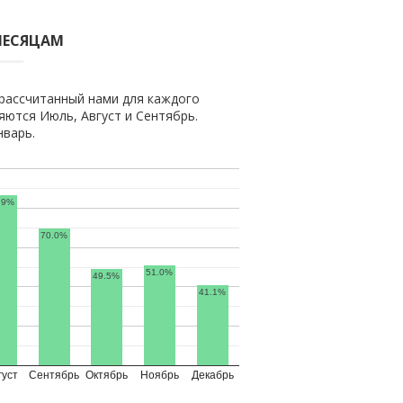
МЕСЯЦАМ
рассчитанный нами для каждого
ются Июль, Август и Сентябрь.
нварь.
.9%
70.0%
51.0%
49.5%
41.1%
густ
Сентябрь
Октябрь
Ноябрь
Декабрь