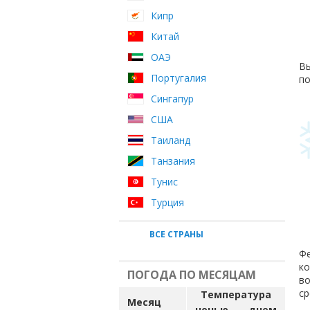
Кипр
Китай
ОАЭ
Вы
Португалия
по
Сингапур
США
Таиланд
Танзания
Тунис
Турция
ВСЕ СТРАНЫ
Фе
ко
ПОГОДА ПО МЕСЯЦАМ
во
ср
Температура
Месяц
ночью
днем