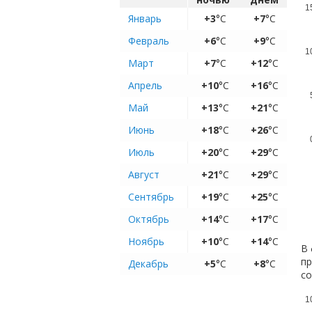
1
Январь
+3
°C
+7
°C
Февраль
+6
°C
+9
°C
1
Март
+7
°C
+12
°C
Апрель
+10
°C
+16
°C
Май
+13
°C
+21
°C
Июнь
+18
°C
+26
°C
Июль
+20
°C
+29
°C
Август
+21
°C
+29
°C
Сентябрь
+19
°C
+25
°C
Октябрь
+14
°C
+17
°C
Ноябрь
+10
°C
+14
°C
В 
пр
Декабрь
+5
°C
+8
°C
с
1