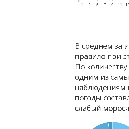
0
1
3
5
7
9
11
1
В среднем за 
правило при э
По количеству
одним из самы
наблюдениям 
погоды состав
слабый морос