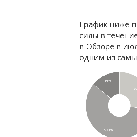
График ниже п
силы в течени
в Обзоре в ию
одним из самы
14%
2
59.1%