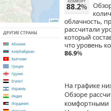
КОМФОРТ
Обзор
88.2
%
колич
облачность, п
Leaflet
рассчитали ур
ДРУГИЕ СТРАНЫ
который сост
что уровень ко
Абхазия
86.9
%
Азербайджан
Вьетнам
Греция
Грузия
Египет
На графике ни
Израиль
Обзоре рассчи
Индия
комфортными м
Иордания
Испания