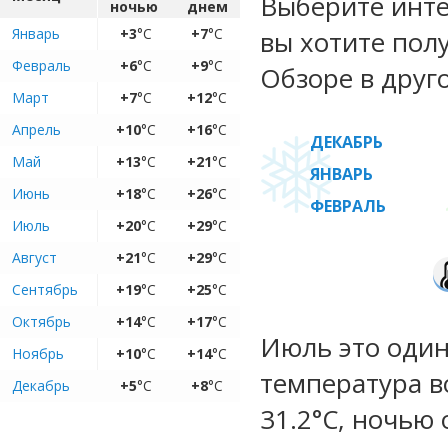
Выберите инте
ночью
днем
Январь
+3
°C
+7
°C
вы хотите пол
Февраль
+6
°C
+9
°C
Обзоре в друг
Март
+7
°C
+12
°C
Апрель
+10
°C
+16
°C
ДЕКАБРЬ
Май
+13
°C
+21
°C
ЯНВАРЬ
Июнь
+18
°C
+26
°C
ФЕВРАЛЬ
Июль
+20
°C
+29
°C
Август
+21
°C
+29
°C
Сентябрь
+19
°C
+25
°C
Октябрь
+14
°C
+17
°C
Июль это один
Ноябрь
+10
°C
+14
°C
температура во
Декабрь
+5
°C
+8
°C
31.2°C, ночью 