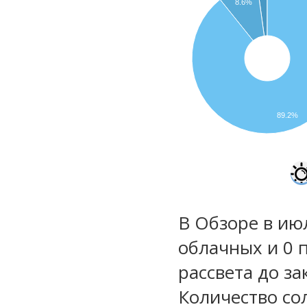
8.6%
89.2%
В Обзоре в ию
облачных и 0 
рассвета до за
Количество со