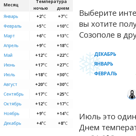
Температура
Месяц
ночью
днем
Выберите инте
Январь
+2
°C
+7
°C
вы хотите пол
Февраль
+5
°C
+10
°C
Созополе в дру
Март
+6
°C
+13
°C
Апрель
+9
°C
+18
°C
ДЕКАБРЬ
Май
+12
°C
+22
°C
ЯНВАРЬ
Июнь
+17
°C
+27
°C
ФЕВРАЛЬ
Июль
+18
°C
+30
°C
Август
+20
°C
+30
°C
Сентябрь
+17
°C
+25
°C
Октябрь
+12
°C
+17
°C
Ноябрь
+9
°C
+14
°C
Июль это один
Декабрь
+4
°C
+8
°C
Днем температ