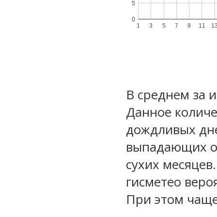
5
0
1
3
5
7
9
11
1
В среднем за 
Данное количе
дождливых дне
выпадающих ос
сухих месяцев
гисметео веро
При этом чаще