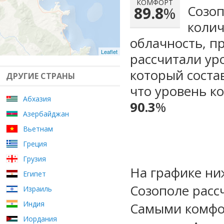
КОМФОРТ
Созоп
89.8
%
колич
облачность, п
Leaflet
рассчитали ур
который сост
ДРУГИЕ СТРАНЫ
что уровень ко
Абхазия
90.3
%
Азербайджан
Вьетнам
Греция
Грузия
На графике ни
Египет
Созополе расс
Израиль
Индия
Самыми комфо
Иордания