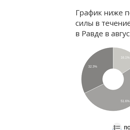
График ниже п
силы в течени
в Равде в авгу
16.1%
32.3%
51.6%
ПО