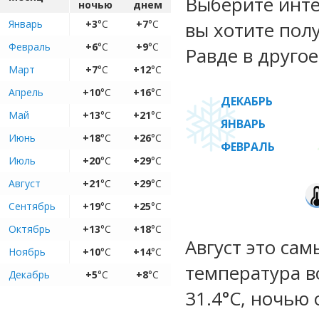
Выберите инте
ночью
днем
Январь
+3
°C
+7
°C
вы хотите пол
Февраль
+6
°C
+9
°C
Равде в другое
Март
+7
°C
+12
°C
Апрель
+10
°C
+16
°C
ДЕКАБРЬ
Май
+13
°C
+21
°C
ЯНВАРЬ
Июнь
+18
°C
+26
°C
ФЕВРАЛЬ
Июль
+20
°C
+29
°C
Август
+21
°C
+29
°C
Сентябрь
+19
°C
+25
°C
Октябрь
+13
°C
+18
°C
Август это са
Ноябрь
+10
°C
+14
°C
температура во
Декабрь
+5
°C
+8
°C
31.4°C, ночью 