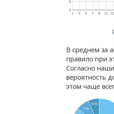
5
0
1
3
5
7
9
11
1
В среднем за 
правило при э
Согласно наш
вероятность д
этом чаще все
6.5%
7.5%