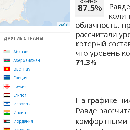
КОМФОРТ
Равде
87.5
%
колич
облачность, п
Leaflet
рассчитали ур
ДРУГИЕ СТРАНЫ
который сост
что уровень к
Абхазия
71.3
%
Азербайджан
Вьетнам
Греция
Грузия
Египет
На графике ни
Израиль
Равде рассчит
Индия
комфортными м
Иордания
Испания