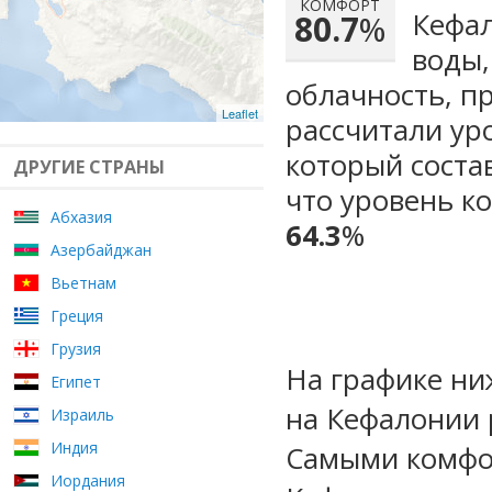
КОМФОРТ
Кефал
80.7
%
воды,
облачность, п
Leaflet
рассчитали ур
который сост
ДРУГИЕ СТРАНЫ
что уровень к
Абхазия
64.3
%
Азербайджан
Вьетнам
Греция
Грузия
На графике ни
Египет
на Кефалонии 
Израиль
Индия
Самыми комфо
Иордания