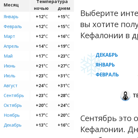
Температура
Месяц
ночью
днем
Выберите инте
Январь
+12
°C
+15
°C
вы хотите пол
Февраль
+12
°C
+15
°C
Кефалонии в д
Март
+12
°C
+16
°C
Апрель
+14
°C
+19
°C
ДЕКАБРЬ
Май
+17
°C
+23
°C
ЯНВАРЬ
Июнь
+21
°C
+27
°C
ФЕВРАЛЬ
Июль
+23
°C
+31
°C
Август
+24
°C
+31
°C
Т
Сентябрь
+23
°C
+28
°C
Октябрь
+20
°C
+24
°C
Ноябрь
+17
°C
+20
°C
Сентябрь это 
Декабрь
+13
°C
+16
°C
Кефалонии. Дн