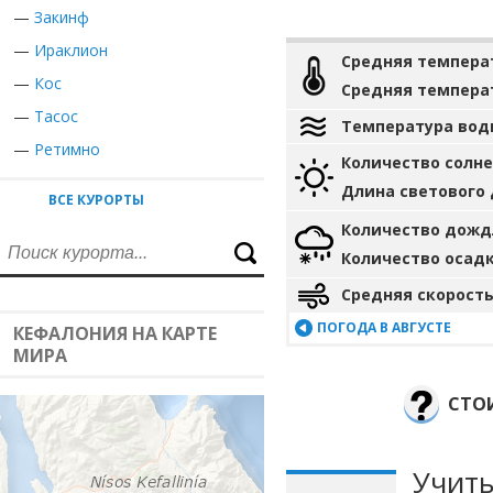
—
Закинф
—
Ираклион
Средняя темпера
—
Кос
Средняя темпера
—
Тасос
Температура вод
—
Ретимно
Количество солн
Длина светового
ВСЕ КУРОРТЫ
Количество дожд
Количество осад
Средняя скорость
ПОГОДА В АВГУСТЕ
КЕФАЛОНИЯ НА КАРТЕ
МИРА
СТОИ
Учиты