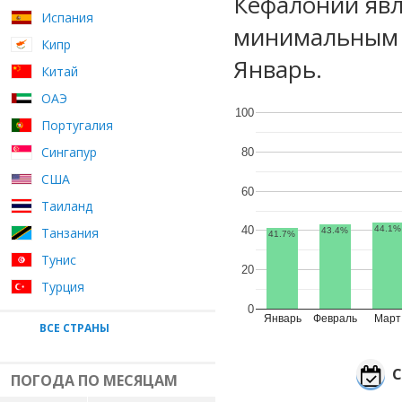
Кефалонии явл
Испания
минимальным 
Кипр
Январь.
Китай
ОАЭ
100
Португалия
Сингапур
80
США
60
Таиланд
40
44.1%
Танзания
43.4%
41.7%
Тунис
20
Турция
0
Январь
Февраль
Март
ВСЕ СТРАНЫ
С
ПОГОДА ПО МЕСЯЦАМ