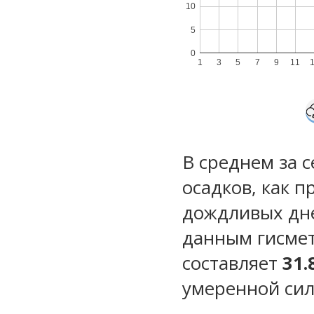
10
5
0
1
3
5
7
9
11
В среднем за 
осадков, как 
дождливых дн
данным гисмет
составляет
31.
умеренной сил