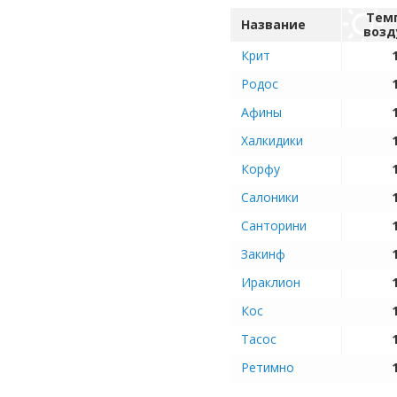
Тем
Название
возд
Крит
Родос
Афины
Халкидики
Корфу
Салоники
Санторини
Закинф
Ираклион
Кос
Тасос
Ретимно