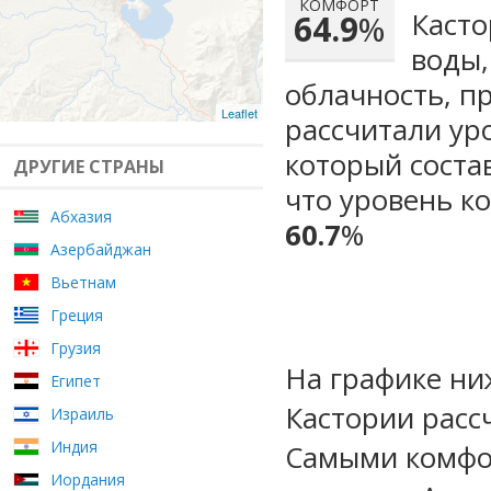
КОМФОРТ
Касто
64.9
%
воды,
облачность, п
Leaflet
рассчитали ур
который сост
ДРУГИЕ СТРАНЫ
что уровень к
Абхазия
60.7
%
Азербайджан
Вьетнам
Греция
Грузия
На графике ни
Египет
Кастории расс
Израиль
Индия
Самыми комфо
Иордания