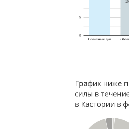
10
5
0
Солнечные дни
Обла
График ниже п
силы в течени
в Кастории в 