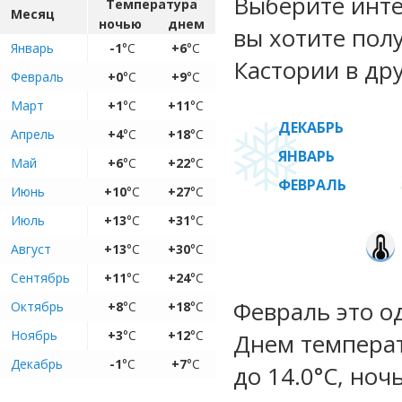
Выберите инте
Температура
Месяц
ночью
днем
вы хотите пол
Январь
-1
°C
+6
°C
Кастории в дру
Февраль
+0
°C
+9
°C
Март
+1
°C
+11
°C
ДЕКАБРЬ
Апрель
+4
°C
+18
°C
ЯНВАРЬ
Май
+6
°C
+22
°C
ФЕВРАЛЬ
Июнь
+10
°C
+27
°C
Июль
+13
°C
+31
°C
Август
+13
°C
+30
°C
Сентябрь
+11
°C
+24
°C
Февраль это о
Октябрь
+8
°C
+18
°C
Ноябрь
+3
°C
+12
°C
Днем температ
Декабрь
-1
°C
+7
°C
до 14.0°C, ноч