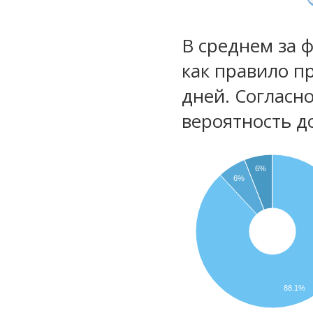
В среднем за 
как правило п
дней. Согласн
вероятность д
6%
6%
88.1%