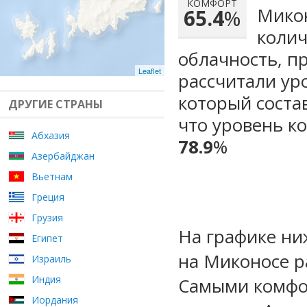
КОМФОРТ
Микон
65.4
%
колич
облачность, п
Leaflet
рассчитали ур
который сост
ДРУГИЕ СТРАНЫ
что уровень к
Абхазия
78.9
%
Азербайджан
Вьетнам
Греция
Грузия
На графике ни
Египет
на Миконосе р
Израиль
Индия
Самыми комфо
Иордания