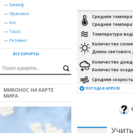
—
Закинф
—
Ираклион
Средняя темпера
—
Кос
Средняя темпера
—
Тасос
Температура вод
—
Ретимно
Количество солн
Длина светового
ВСЕ КУРОРТЫ
Количество дожд
Количество осад
Средняя скорость
ПОГОДА В АПРЕЛЕ
МИКОНОС НА КАРТЕ
МИРА
Учиты