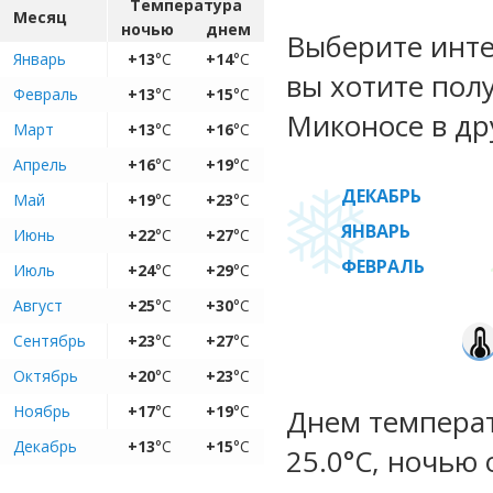
Температура
Месяц
ночью
днем
Выберите инте
Январь
+13
°C
+14
°C
вы хотите пол
Февраль
+13
°C
+15
°C
Миконосе в др
Март
+13
°C
+16
°C
Апрель
+16
°C
+19
°C
ДЕКАБРЬ
Май
+19
°C
+23
°C
ЯНВАРЬ
Июнь
+22
°C
+27
°C
ФЕВРАЛЬ
Июль
+24
°C
+29
°C
Август
+25
°C
+30
°C
Сентябрь
+23
°C
+27
°C
Октябрь
+20
°C
+23
°C
Ноябрь
+17
°C
+19
°C
Днем температу
Декабрь
+13
°C
+15
°C
25.0°C, ночью 