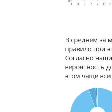
0
1
3
5
7
9
11
1
В среднем за 
правило при э
Согласно наш
вероятность д
этом чаще все