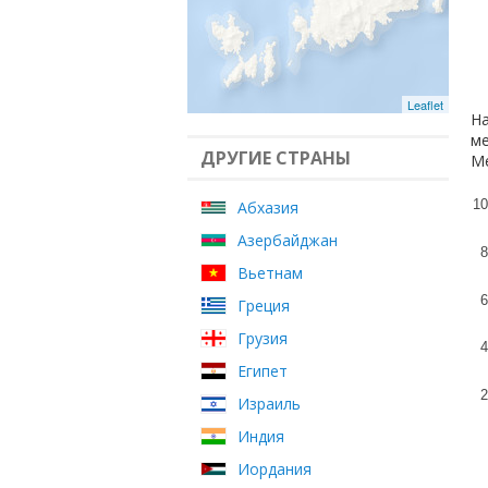
Leaflet
На
ме
ДРУГИЕ СТРАНЫ
Ме
10
Абхазия
Азербайджан
8
Вьетнам
6
Греция
Грузия
4
Египет
2
Израиль
Индия
Иордания