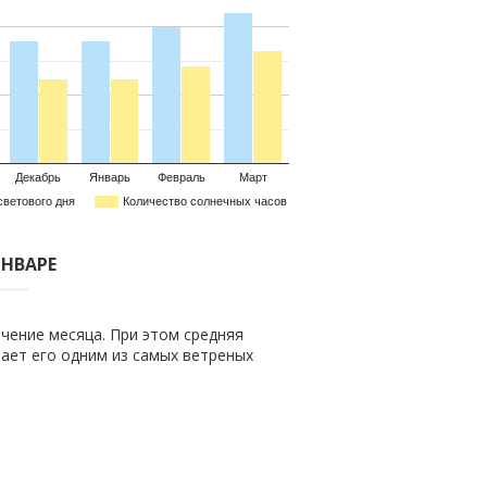
Декабрь
Январь
Февраль
Март
светового дня
Количество солнечных часов
ЯНВАРЕ
чение месяца. При этом средняя
елает его одним из самых ветреных