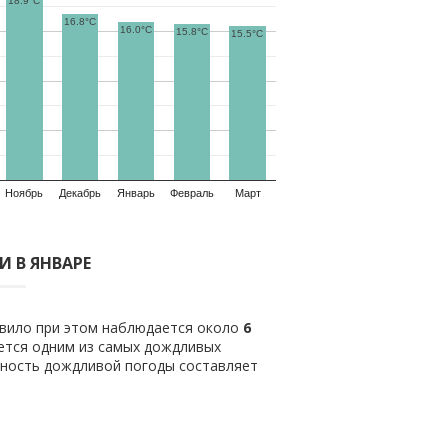
18.9°C
16.8°C
16.0°C
15.8°C
15.5°C
Ноябрь
Декабрь
Январь
Февраль
Март
 В ЯНВАРЕ
авило при этом наблюдается около
6
ется одним из самых дождливых
тность дождливой погоды составляет