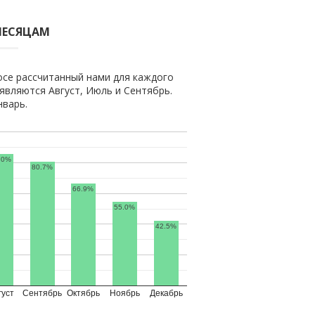
МЕСЯЦАМ
се рассчитанный нами для каждого
вляются Август, Июль и Сентябрь.
нварь.
.0%
80.7%
66.9%
55.0%
42.5%
густ
Сентябрь
Октябрь
Ноябрь
Декабрь