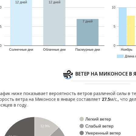
12 дней
12 дней
0
10
7 дней
5
5
0
0
Солнечные дни
Облачные дни
Пасмурные дни
Ноябрь
Длина 
ВЕТЕР НА МИКОНОСЕ В 
афик ниже показывает вероятность ветров различной силы в те
орость ветра на Миконосе в январе составляет
27.5
м/с., что д
сяцев в году.
Легкий ветер
Слабый ветер
12.9%
Умеренный ветер