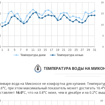
0
20
5
15
0
10
5
5
0
0
1
3
5
7
9
11
13
15
17
19
21
23
25
27
29
31
Температура днем
Температура ночью
ТЕМПЕРАТУРА ВОДЫ НА МИКОН
январе вода на Миконосе не комфортна для купания. Температу
.6°C, при этом максимальный показатель может достигать 16.4°
оставляет
16.0
°C, что на 0.8°C ниже, чем в декабре и на 0.2°C вы
0
20