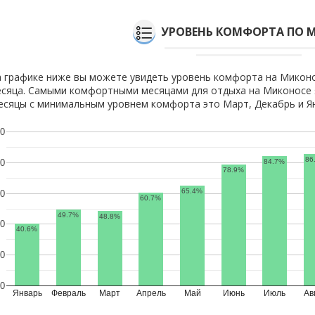
УРОВЕНЬ КОМФОРТА ПО 
 графике ниже вы можете увидеть уровень комфорта на Миконо
сяца. Самыми комфортными месяцами для отдыха на Миконосе я
сяцы с минимальным уровнем комфорта это Март, Декабрь и Я
0
86
84.7%
0
78.9%
65.4%
0
60.7%
49.7%
48.8%
0
40.6%
0
0
Январь
Февраль
Март
Апрель
Май
Июнь
Июль
Ав