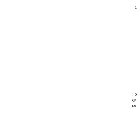
1
Гр
ск
ме