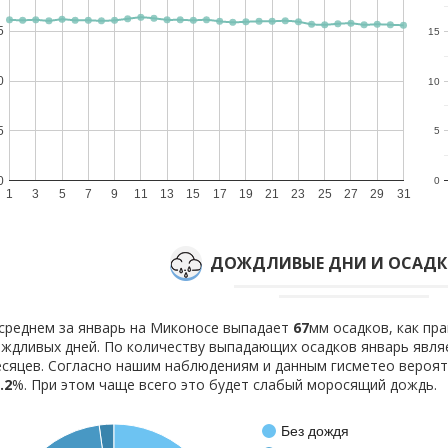
5
15
0
10
5
5
0
0
1
3
5
7
9
11
13
15
17
19
21
23
25
27
29
31
ДОЖДЛИВЫЕ ДНИ И ОСАДКИ
среднем за январь на Миконосе выпадает
67
мм осадков, как пр
ждливых дней. По количеству выпадающих осадков январь явля
сяцев. Согласно нашим наблюдениям и данным гисметео вероя
.2
%. При этом чаще всего это будет слабый моросящий дождь.
Без дождя