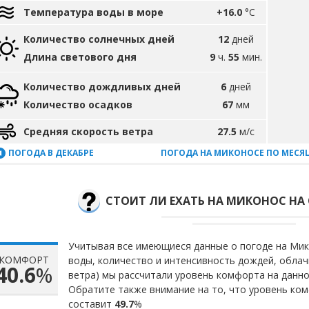
Температура воды в море
+16.0
°C
Количество солнечных дней
12
дней
Длина светового дня
9
ч.
55
мин.
Количество дождливых дней
6
дней
Количество осадков
67
мм
Средняя скорость ветра
27.5
м/с
ПОГОДА В ДЕКАБРЕ
ПОГОДА НА МИКОНОСЕ ПО МЕСЯ
СТОИТ ЛИ ЕХАТЬ НА МИКОНОС НА 
Учитывая все имеющиеся данные о погоде на Мико
КОМФОРТ
воды, количество и интенсивность дождей, облач
40.6
%
ветра) мы рассчитали уровень комфорта на данн
Обратите также внимание на то, что уровень ко
составит
49.7
%