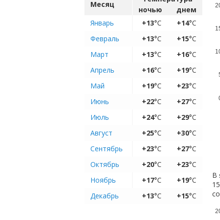
Месяц
2
ночью
днем
Январь
+13
°C
+14
°C
1
Февраль
+13
°C
+15
°C
1
Март
+13
°C
+16
°C
Апрель
+16
°C
+19
°C
Май
+19
°C
+23
°C
Июнь
+22
°C
+27
°C
Июль
+24
°C
+29
°C
Август
+25
°C
+30
°C
Сентябрь
+23
°C
+27
°C
Октябрь
+20
°C
+23
°C
В 
Ноябрь
+17
°C
+19
°C
15
с
Декабрь
+13
°C
+15
°C
2