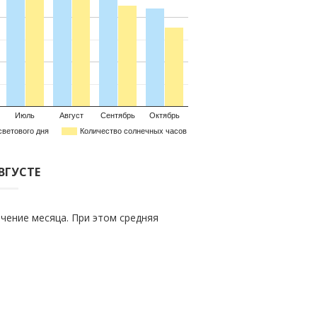
Июль
Август
Сентябрь
Октябрь
светового дня
Количество солнечных часов
ВГУСТЕ
чение месяца. При этом средняя