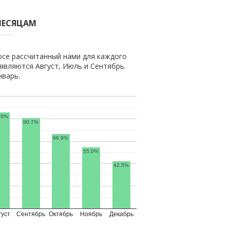
МЕСЯЦАМ
се рассчитанный нами для каждого
вляются Август, Июль и Сентябрь.
нварь.
.0%
80.7%
66.9%
55.0%
42.5%
густ
Сентябрь
Октябрь
Ноябрь
Декабрь