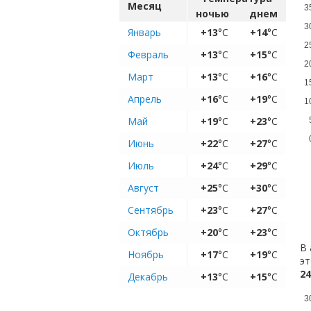
Месяц
3
ночью
днем
3
Январь
+13
°C
+14
°C
2
Февраль
+13
°C
+15
°C
2
Март
+13
°C
+16
°C
1
Апрель
+16
°C
+19
°C
1
Май
+19
°C
+23
°C
Июнь
+22
°C
+27
°C
Июль
+24
°C
+29
°C
Август
+25
°C
+30
°C
Сентябрь
+23
°C
+27
°C
Октябрь
+20
°C
+23
°C
В 
Ноябрь
+17
°C
+19
°C
эт
24
Декабрь
+13
°C
+15
°C
3