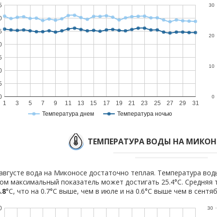
5
30
0
5
20
0
5
10
0
5
0
0
1
3
5
7
9
11
13
15
17
19
21
23
25
27
29
31
Температура днем
Температура ночью
ТЕМПЕРАТУРА ВОДЫ НА МИКОНО
августе вода на Миконосе достаточно теплая. Температура воды
ом максимальный показатель может достигать 25.4°C. Средняя 
.8
°C, что на 0.7°C выше, чем в июле и на 0.6°C выше чем в сентяб
0
30