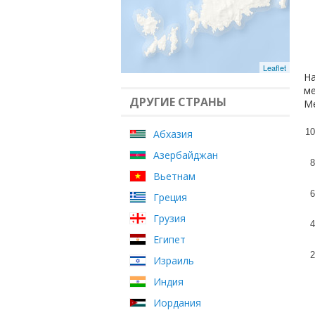
Leaflet
На
ме
ДРУГИЕ СТРАНЫ
Ме
10
Абхазия
Азербайджан
8
Вьетнам
6
Греция
Грузия
4
Египет
2
Израиль
Индия
Иордания