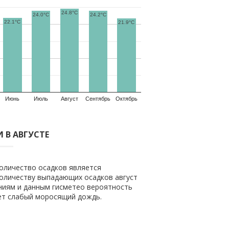
24.8°C
24.0°C
24.2°C
22.1°C
21.9°C
Июнь
Июль
Август
Сентябрь
Октябрь
 В АВГУСТЕ
количество осадков является
количеству выпадающих осадков август
ениям и данным гисметео вероятность
дет слабый моросящий дождь.