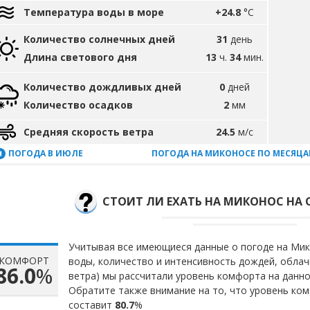
Температура воды в море
+24.8
°C
Количество солнечных дней
31
день
Длина светового дня
13
ч.
34
мин.
Количество дождливых дней
0
дней
Количество осадков
2
мм
Средняя скорость ветра
24.5
м/с
ПОГОДА В ИЮЛЕ
ПОГОДА НА МИКОНОСЕ ПО МЕСЯЦ
СТОИТ ЛИ ЕХАТЬ НА МИКОНОС НА 
Учитывая все имеющиеся данные о погоде на Мико
КОМФОРТ
воды, количество и интенсивность дождей, облач
86.0
%
ветра) мы рассчитали уровень комфорта на данн
Обратите также внимание на то, что уровень ком
составит
80.7
%