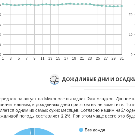
5
0
20
5
0
10
5
0
0
1
3
5
7
9
11
13
15
17
19
21
23
25
27
29
31
ДОЖДЛИВЫЕ ДНИ И ОСАДКИ
среднем за август на Миконосе выпадает
2
мм осадков. Данное 
значительным, и дождливых дней при этом вы не заметите. По 
ляется одним из самых сухих месяцев. Согласно нашим наблюд
ождливой погоды составляет
2.2
%. При этом чаще всего это бу
Без дождя