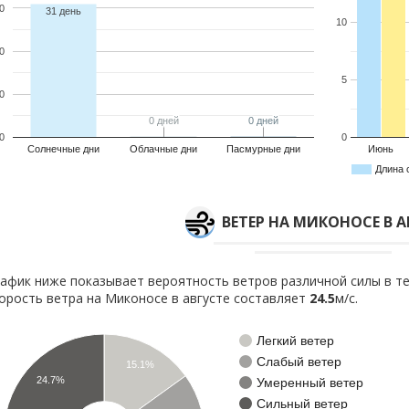
0
31 день
10
0
5
0
0 дней
0 дней
0 дней
0 дней
0
0
Солнечные дни
Облачные дни
Пасмурные дни
Июнь
Длина 
ВЕТЕР НА МИКОНОСЕ В А
афик ниже показывает вероятность ветров различной силы в те
орость ветра на Миконосе в августе составляет
24.5
м/с.
Легкий ветер
Слабый ветер
15.1%
24.7%
Умеренный ветер
Сильный ветер