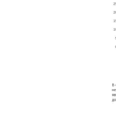
2
2
1
1
В 
не
яв
д