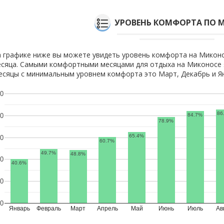
УРОВЕНЬ КОМФОРТА ПО 
 графике ниже вы можете увидеть уровень комфорта на Миконо
сяца. Самыми комфортными месяцами для отдыха на Миконосе я
сяцы с минимальным уровнем комфорта это Март, Декабрь и Я
0
86
84.7%
0
78.9%
65.4%
0
60.7%
49.7%
48.8%
0
40.6%
0
0
Январь
Февраль
Март
Апрель
Май
Июнь
Июль
Ав