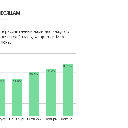
МЕСЯЦАМ
ре рассчитанный нами для каждого
вляются Январь, Февраль и Март.
Июнь.
83.5%
76.2%
70.5%
.5%
59.6%
густ
Сентябрь
Октябрь
Ноябрь
Декабрь