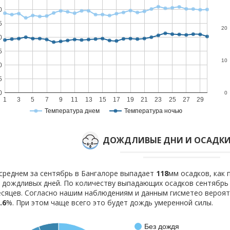
0
5
20
0
5
10
0
5
0
0
1
3
5
7
9
11
13
15
17
19
21
23
25
27
29
Температура днем
Температура ночью
ДОЖДЛИВЫЕ ДНИ И ОСАДКИ 
среднем за сентябрь в Бангалоре выпадает
118
мм осадков, как
дождливых дней. По количеству выпадающих осадков сентябрь
сяцев. Согласно нашим наблюдениям и данным гисметео вероя
.6
%. При этом чаще всего это будет дождь умеренной силы.
Без дождя