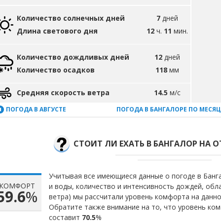
Количество солнечных дней
7
дней
Длина светового дня
12
ч.
11
мин.
Количество дождливых дней
12
дней
Количество осадков
118
мм
Средняя скорость ветра
14.5
м/с
ПОГОДА В АВГУСТЕ
ПОГОДА В БАНГАЛОРЕ ПО МЕСЯ
СТОИТ ЛИ ЕХАТЬ В БАНГАЛОР НА О
Учитывая все имеющиеся данные о погоде в Банга
КОМФОРТ
и воды, количество и интенсивность дождей, обл
59.6
%
ветра) мы рассчитали уровень комфорта на данн
Обратите также внимание на то, что уровень ко
составит
70.5
%