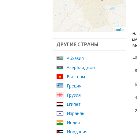
Leaflet
На
ме
ДРУГИЕ СТРАНЫ
Ме
10
Абхазия
Азербайджан
8
Вьетнам
6
Греция
Грузия
4
Египет
2
Израиль
Индия
Иордания