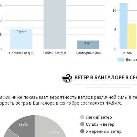
5
10
0
5
7 дней
5
3 дня
0
0
Солнечные дни
Облачные дни
Пасмурные дни
Июль
Длина 
ВЕТЕР В БАНГАЛОРЕ В С
афик ниже показывает вероятность ветров различной силы в те
орость ветра в Бангалоре в сентябре составляет
14.5
м/с.
Легкий ветер
Слабый ветер
14.8%
Умеренный ветер
28.4%