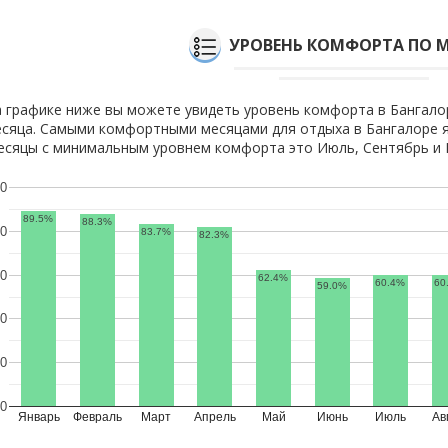
УРОВЕНЬ КОМФОРТА ПО 
 графике ниже вы можете увидеть уровень комфорта в Бангало
сяца. Самыми комфортными месяцами для отдыха в Бангалоре я
сяцы с минимальным уровнем комфорта это Июль, Сентябрь и 
0
89.5%
88.3%
0
83.7%
82.3%
0
62.4%
60.4%
60
59.0%
0
0
0
Январь
Февраль
Март
Апрель
Май
Июнь
Июль
Ав