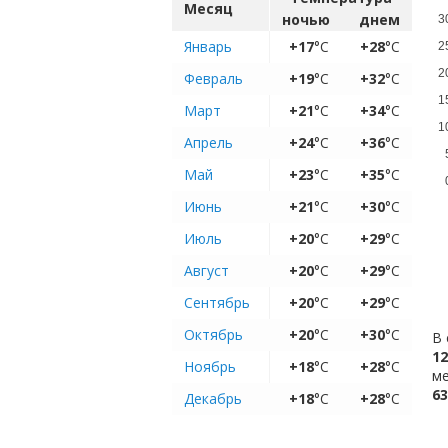
Месяц
ночью
днем
3
Январь
+17
°C
+28
°C
2
2
Февраль
+19
°C
+32
°C
1
Март
+21
°C
+34
°C
1
Апрель
+24
°C
+36
°C
Май
+23
°C
+35
°C
Июнь
+21
°C
+30
°C
Июль
+20
°C
+29
°C
Август
+20
°C
+29
°C
Сентябрь
+20
°C
+29
°C
Октябрь
+20
°C
+30
°C
В 
12
Ноябрь
+18
°C
+28
°C
ме
63
Декабрь
+18
°C
+28
°C