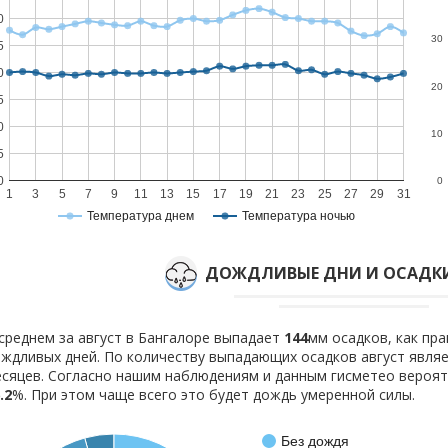
0
30
5
0
20
5
0
10
5
0
0
1
3
5
7
9
11
13
15
17
19
21
23
25
27
29
31
Температура днем
Температура ночью
ДОЖДЛИВЫЕ ДНИ И ОСАДКИ
среднем за август в Бангалоре выпадает
144
мм осадков, как пр
ждливых дней. По количеству выпадающих осадков август явля
сяцев. Согласно нашим наблюдениям и данным гисметео вероя
.2
%. При этом чаще всего это будет дождь умеренной силы.
Без дождя