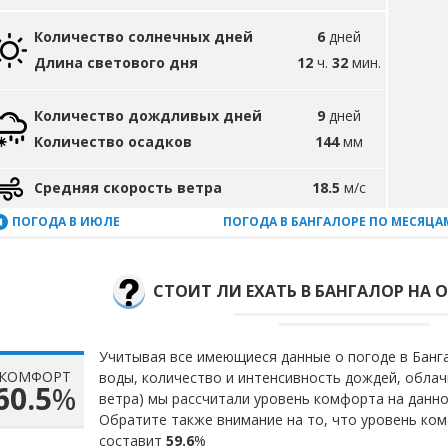
Количество солнечных дней
6
дней
Длина светового дня
12
ч.
32
мин.
Количество дождливых дней
9
дней
Количество осадков
144
мм
Средняя скорость ветра
18.5
м/с
ПОГОДА В ИЮЛЕ
ПОГОДА В БАНГАЛОРЕ ПО МЕСЯЦА
СТОИТ ЛИ ЕХАТЬ В БАНГАЛОР НА О
Учитывая все имеющиеся данные о погоде в Банга
КОМФОРТ
воды, количество и интенсивность дождей, облач
60.5
%
ветра) мы рассчитали уровень комфорта на данн
Обратите также внимание на то, что уровень ком
составит
59.6
%