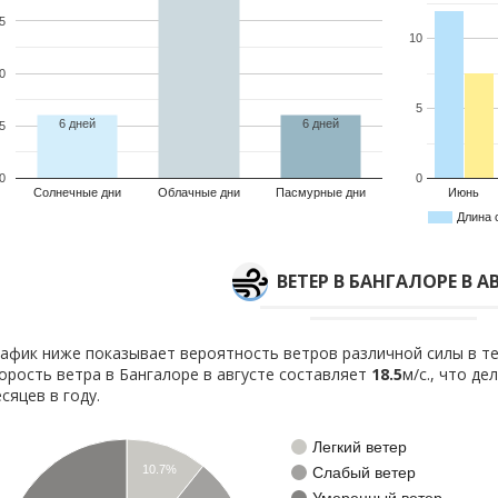
5
10
0
5
6 дней
6 дней
5
0
0
Солнечные дни
Облачные дни
Пасмурные дни
Июнь
Длина 
ВЕТЕР В БАНГАЛОРЕ В А
афик ниже показывает вероятность ветров различной силы в те
орость ветра в Бангалоре в августе составляет
18.5
м/с., что д
сяцев в году.
Легкий ветер
10.7%
Слабый ветер
Умеренный ветер