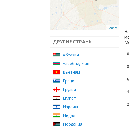
Leaflet
На
ме
ДРУГИЕ СТРАНЫ
Ме
10
Абхазия
Азербайджан
8
Вьетнам
6
Греция
Грузия
4
Египет
2
Израиль
Индия
Иордания