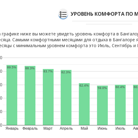
УРОВЕНЬ КОМФОРТА ПО 
 графике ниже вы можете увидеть уровень комфорта в Бангало
сяца. Самыми комфортными месяцами для отдыха в Бангалоре я
сяцы с минимальным уровнем комфорта это Июль, Сентябрь и 
0
89.5%
88.3%
0
83.7%
82.3%
0
62.4%
60.4%
60
59.0%
0
0
0
Январь
Февраль
Март
Апрель
Май
Июнь
Июль
Ав