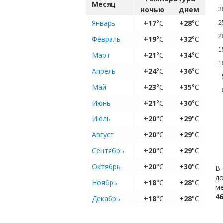
Месяц
ночью
днем
3
Январь
+17
°C
+28
°C
2
2
Февраль
+19
°C
+32
°C
1
Март
+21
°C
+34
°C
1
Апрель
+24
°C
+36
°C
Май
+23
°C
+35
°C
Июнь
+21
°C
+30
°C
Июль
+20
°C
+29
°C
Август
+20
°C
+29
°C
Сентябрь
+20
°C
+29
°C
Октябрь
+20
°C
+30
°C
В 
до
Ноябрь
+18
°C
+28
°C
ме
46
Декабрь
+18
°C
+28
°C