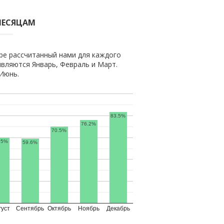
МЕСЯЦАМ
ре рассчитанный нами для каждого
вляются Январь, Февраль и Март.
Июнь.
83.5%
76.2%
70.5%
.5%
59.6%
густ
Сентябрь
Октябрь
Ноябрь
Декабрь