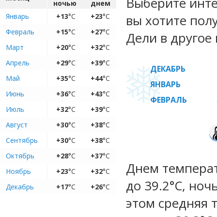
Выберите инте
ночью
днем
Январь
+13
°C
+23
°C
вы хотите пол
Февраль
+15
°C
+27
°C
Дели в другое 
Март
+20
°C
+32
°C
Апрель
+29
°C
+39
°C
ДЕКАБРЬ
Май
+35
°C
+44
°C
ЯНВАРЬ
Июнь
+36
°C
+43
°C
ФЕВРАЛЬ
Июль
+32
°C
+39
°C
Август
+30
°C
+38
°C
Сентябрь
+30
°C
+38
°C
Октябрь
+28
°C
+37
°C
Днем температу
Ноябрь
+23
°C
+32
°C
до 39.2°C, ноч
Декабрь
+17
°C
+26
°C
этом средняя 