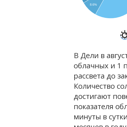
8.6%
В Дели в авгус
облачных и 1 
рассвета до за
Количество со
достигают пов
показателя обл
минуты в сутк
месяцев в году