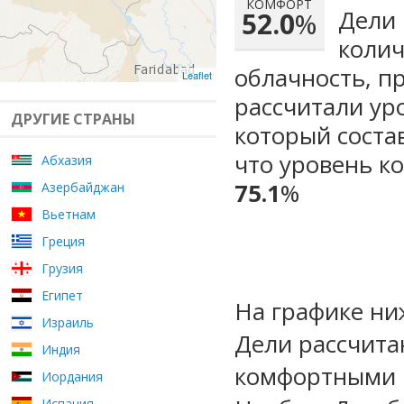
КОМФОРТ
Дели 
52.0
%
колич
облачность, п
Leaflet
рассчитали ур
ДРУГИЕ СТРАНЫ
который сост
что уровень к
Абхазия
75.1
%
Азербайджан
Вьетнам
Греция
Грузия
Египет
На графике ни
Израиль
Дели рассчита
Индия
комфортными м
Иордания
Испания