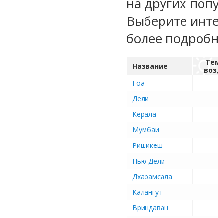
на других поп
Выберите инте
более подроб
Те
Название
воз
Гоа
Дели
Керала
Мумбаи
Ришикеш
Нью Дели
Дхарамсала
Калангут
Вриндаван