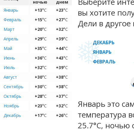
Выберите инте
ночью
днем
Январь
+13
°C
+23
°C
вы хотите пол
Февраль
+15
°C
+27
°C
Дели в другое 
Март
+20
°C
+32
°C
Апрель
+29
°C
+39
°C
ДЕКАБРЬ
Май
+35
°C
+44
°C
ЯНВАРЬ
Июнь
+36
°C
+43
°C
ФЕВРАЛЬ
Июль
+32
°C
+39
°C
Август
+30
°C
+38
°C
Сентябрь
+30
°C
+38
°C
Октябрь
+28
°C
+37
°C
Январь это са
Ноябрь
+23
°C
+32
°C
температура во
Декабрь
+17
°C
+26
°C
25.7°C, ночью 