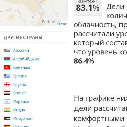
КОМФОРТ
Дели 
83.1
%
колич
облачность, п
Leaflet
рассчитали ур
ДРУГИЕ СТРАНЫ
который сост
что уровень к
Абхазия
86.4
%
Азербайджан
Вьетнам
Греция
Грузия
Египет
На графике ни
Израиль
Дели рассчита
Индия
комфортными м
Иордания
Испания