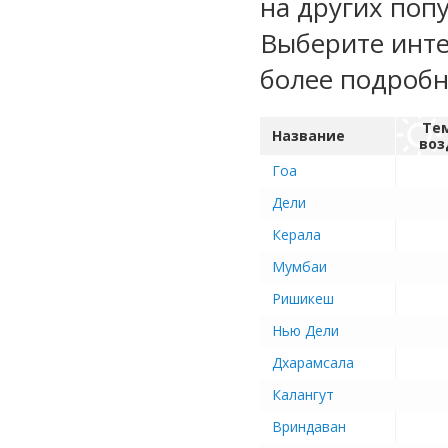
на других поп
Выберите инте
более подроб
Те
Название
воз
Гоа
Дели
Керала
Мумбаи
Ришикеш
Нью Дели
Дхарамсала
Калангут
Вриндаван