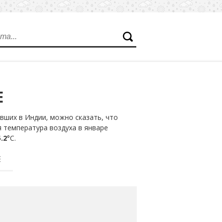
Е
вших в Индии, можно сказать, что
я температура воздуха в январе
.2
°С.
Е