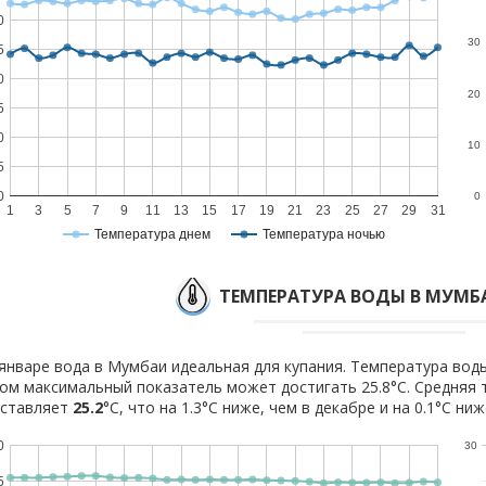
0
30
5
0
20
5
0
10
5
0
0
1
3
5
7
9
11
13
15
17
19
21
23
25
27
29
31
Температура днем
Температура ночью
ТЕМПЕРАТУРА ВОДЫ В МУМБА
январе вода в Мумбаи идеальная для купания. Температура воды
ом максимальный показатель может достигать 25.8°C. Средняя 
оставляет
25.2
°C, что на 1.3°C ниже, чем в декабре и на 0.1°C ни
0
30
5