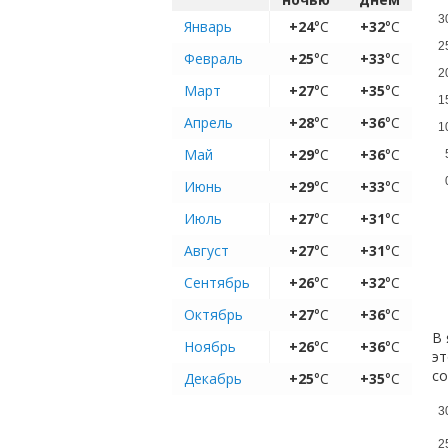
3
Январь
+24
°C
+32
°C
2
Февраль
+25
°C
+33
°C
2
Март
+27
°C
+35
°C
1
Апрель
+28
°C
+36
°C
1
Май
+29
°C
+36
°C
Июнь
+29
°C
+33
°C
Июль
+27
°C
+31
°C
Август
+27
°C
+31
°C
Сентябрь
+26
°C
+32
°C
Октябрь
+27
°C
+36
°C
В 
Ноябрь
+26
°C
+36
°C
эт
с
Декабрь
+25
°C
+35
°C
3
2