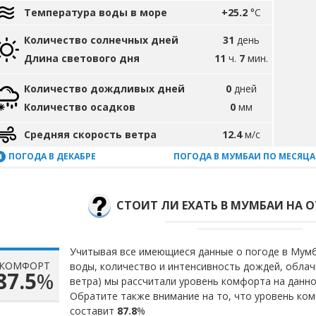
Температура воды в море
+25.2
°C
Количество солнечных дней
31
день
Длина светового дня
11
ч.
7
мин.
Количество дождливых дней
0
дней
Количество осадков
0
мм
Средняя скорость ветра
12.4
м/с
ПОГОДА В ДЕКАБРЕ
ПОГОДА В МУМБАИ ПО МЕСЯЦ
СТОИТ ЛИ ЕХАТЬ В МУМБАИ НА О
Учитывая все имеющиеся данные о погоде в Мумба
КОМФОРТ
воды, количество и интенсивность дождей, облач
87.5
%
ветра) мы рассчитали уровень комфорта на данн
Обратите также внимание на то, что уровень ко
составит
87.8
%