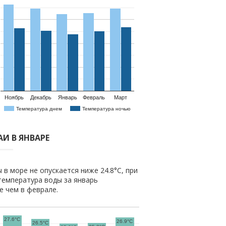
Ноябрь
Декабрь
Январь
Февраль
Март
Температура днем
Температура ночью
И В ЯНВАРЕ
 в море не опускается ниже 24.8°C, при
температура воды за январь
же чем в феврале.
27.6°C
26.9°C
26.5°C