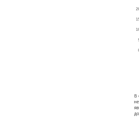
2
1
1
В 
не
яв
д