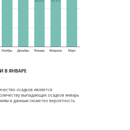
25.3°C
25.2°C
Ноябрь
Декабрь
Январь
Февраль
Март
 В ЯНВАРЕ
ичество осадков является
количеству выпадающих осадков январь
ениям и данным гисметео вероятность