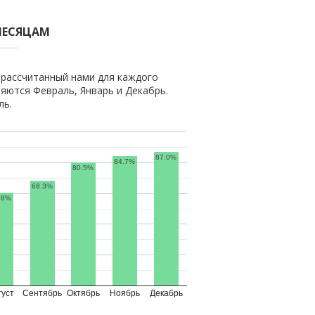
МЕСЯЦАМ
 рассчитанный нами для каждого
ются Февраль, Январь и Декабрь.
ль.
87.0%
84.7%
80.5%
68.3%
.8%
густ
Сентябрь
Октябрь
Ноябрь
Декабрь