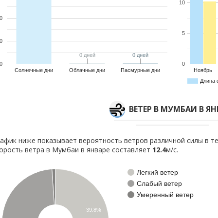
10
0
5
0
0 дней
0 дней
0 дней
0 дней
0
0
Солнечные дни
Облачные дни
Пасмурные дни
Ноябрь
Длина 
ВЕТЕР В МУМБАИ В ЯН
афик ниже показывает вероятность ветров различной силы в те
орость ветра в Мумбаи в январе составляет
12.4
м/с.
Легкий ветер
Слабый ветер
Умеренный ветер
39.8%