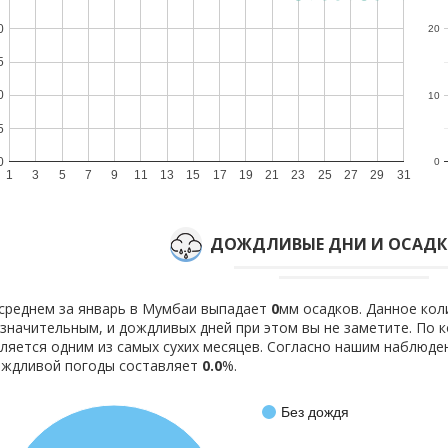
0
20
5
0
10
5
0
0
1
3
5
7
9
11
13
15
17
19
21
23
25
27
29
31
ДОЖДЛИВЫЕ ДНИ И ОСАДКИ
среднем за январь в Мумбаи выпадает
0
мм осадков. Данное кол
значительным, и дождливых дней при этом вы не заметите. По 
ляется одним из самых сухих месяцев. Согласно нашим наблюд
ождливой погоды составляет
0.0
%.
Без дождя