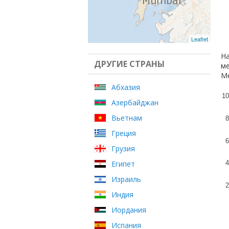
Leaflet
На
ДРУГИЕ СТРАНЫ
ме
Ме
Абхазия
10
Азербайджан
Вьетнам
8
Греция
6
Грузия
Египет
4
Израиль
2
Индия
Иордания
Испания