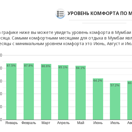
УРОВЕНЬ КОМФОРТА ПО 
 графике ниже вы можете увидеть уровень комфорта в Мумбаи
сяца. Самыми комфортными месяцами для отдыха в Мумбаи явля
сяцы с минимальным уровнем комфорта это Июнь, Август и Ию
0
87.5%
87.8%
86.6%
85.1%
0
84.1%
64.2%
0
60
57.2%
0
0
0
Январь
Февраль
Март
Апрель
Май
Июнь
Июль
Ав