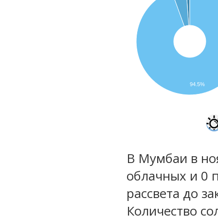
94.5%
В Мумбаи в но
облачных и 0 
рассвета до за
Количество со