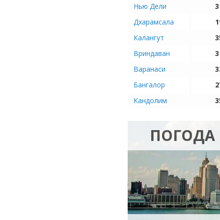
Нью Дели
3
Дхарамсала
1
Калангут
3
Вриндаван
3
Варанаси
3
Бангалор
2
Кандолим
3
ПОГОДА