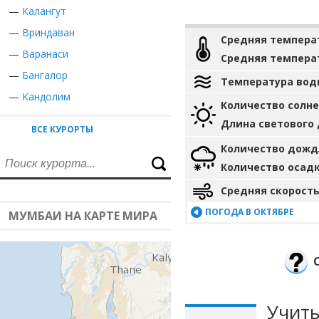
—
Калангут
—
Вриндаван
Средняя темпера
—
Варанаси
Средняя темпера
—
Бангалор
Температура вод
—
Кандолим
Количество солн
Длина светового
ВСЕ КУРОРТЫ
Количество дожд
Количество осад
Средняя скорость
ПОГОДА В ОКТЯБРЕ
МУМБАИ НА КАРТЕ МИРА
Учиты