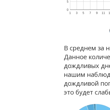
5
0
1
3
5
7
9
11
В среднем за 
Данное количе
дождливых дне
нашим наблюд
дождливой по
это будет сла