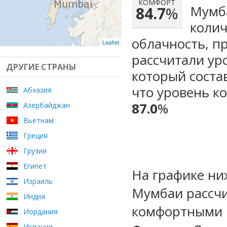
КОМФОРТ
Мумба
84.7
%
колич
облачность, п
Leaflet
рассчитали ур
ДРУГИЕ СТРАНЫ
который сост
что уровень к
Абхазия
87.0
%
Азербайджан
Вьетнам
Греция
Грузия
Египет
На графике ни
Израиль
Мумбаи рассчи
Индия
комфортными 
Иордания
Испания