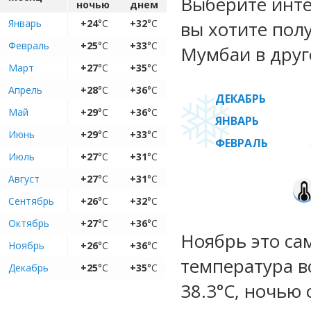
Выберите инте
ночью
днем
Январь
+24
°C
+32
°C
вы хотите пол
Февраль
+25
°C
+33
°C
Мумбаи в друг
Март
+27
°C
+35
°C
Апрель
+28
°C
+36
°C
ДЕКАБРЬ
Май
+29
°C
+36
°C
ЯНВАРЬ
Июнь
+29
°C
+33
°C
ФЕВРАЛЬ
Июль
+27
°C
+31
°C
Август
+27
°C
+31
°C
Сентябрь
+26
°C
+32
°C
Октябрь
+27
°C
+36
°C
Ноябрь это са
Ноябрь
+26
°C
+36
°C
температура во
Декабрь
+25
°C
+35
°C
38.3°C, ночью 