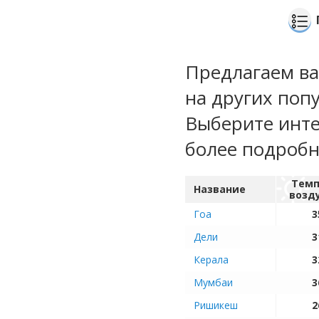
Предлагаем ва
на других поп
Выберите инте
более подроб
Темп
Название
возд
Гоа
3
Дели
3
Керала
3
Мумбаи
3
Ришикеш
2