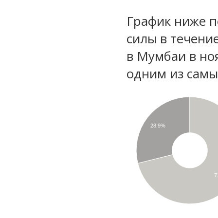
График ниже п
силы в течени
в Мумбаи в но
одним из самы
28.9%
7