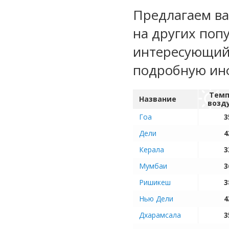
Предлагаем ва
на других поп
интересующий 
подробную ин
Темп
Название
возд
Гоа
3
Дели
4
Керала
3
Мумбаи
3
Ришикеш
3
Нью Дели
4
Дхарамсала
3