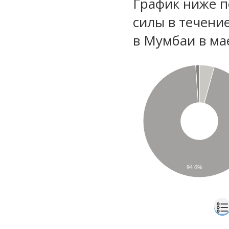
График ниже п
силы в течени
в Мумбаи в ма
94.6%