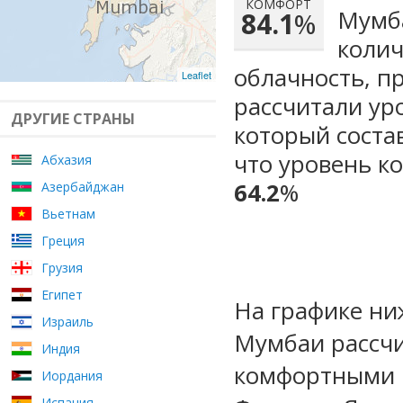
КОМФОРТ
Мумба
84.1
%
колич
облачность, п
Leaflet
рассчитали ур
ДРУГИЕ СТРАНЫ
который сост
что уровень к
Абхазия
64.2
%
Азербайджан
Вьетнам
Греция
Грузия
Египет
На графике ни
Израиль
Мумбаи рассчи
Индия
комфортными 
Иордания
Испания