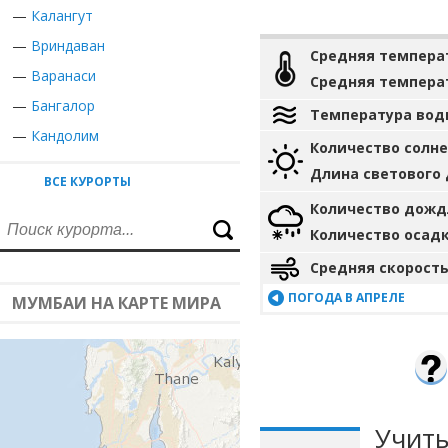
—
Калангут
—
Вриндаван
Средняя темпера
—
Варанаси
Средняя темпера
—
Бангалор
Температура вод
—
Кандолим
Количество солн
Длина светового
ВСЕ КУРОРТЫ
Количество дожд
Количество осад
Средняя скорость
ПОГОДА В АПРЕЛЕ
МУМБАИ НА КАРТЕ МИРА
Учиты