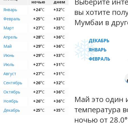
Выберите инте
ночью
днем
Январь
+24
°C
+32
°C
вы хотите пол
Февраль
+25
°C
+33
°C
Мумбаи в друг
Март
+27
°C
+35
°C
Апрель
+28
°C
+36
°C
ДЕКАБРЬ
Май
+29
°C
+36
°C
ЯНВАРЬ
Июнь
+29
°C
+33
°C
ФЕВРАЛЬ
Июль
+27
°C
+31
°C
Август
+27
°C
+31
°C
Сентябрь
+26
°C
+32
°C
Октябрь
+27
°C
+36
°C
Май это один 
Ноябрь
+26
°C
+36
°C
температура во
Декабрь
+25
°C
+35
°C
ночью от 28.0°