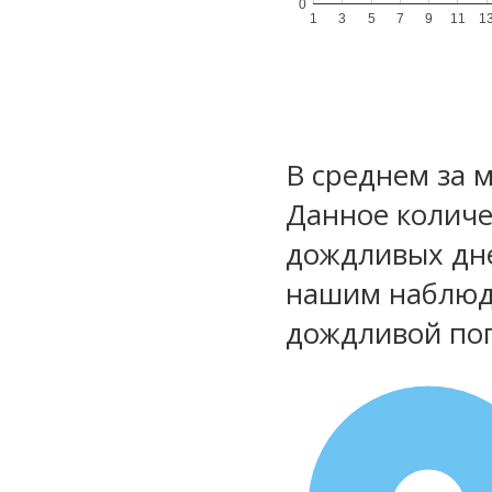
0
1
3
5
7
9
11
1
В среднем за 
Данное количе
дождливых дне
нашим наблюд
дождливой по