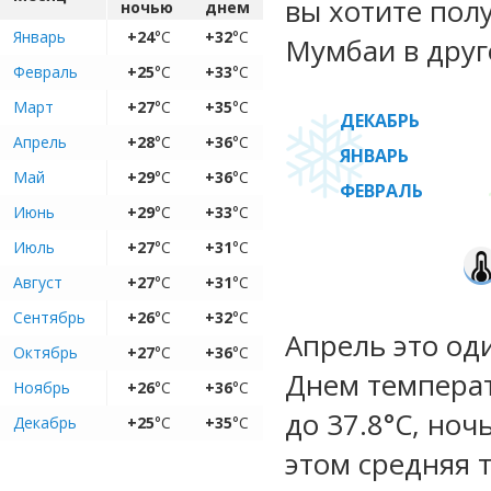
вы хотите пол
ночью
днем
Январь
+24
°C
+32
°C
Мумбаи в друг
Февраль
+25
°C
+33
°C
Март
+27
°C
+35
°C
ДЕКАБРЬ
Апрель
+28
°C
+36
°C
ЯНВАРЬ
Май
+29
°C
+36
°C
ФЕВРАЛЬ
Июнь
+29
°C
+33
°C
Июль
+27
°C
+31
°C
Август
+27
°C
+31
°C
Сентябрь
+26
°C
+32
°C
Апрель это од
Октябрь
+27
°C
+36
°C
Днем температ
Ноябрь
+26
°C
+36
°C
до 37.8°C, ноч
Декабрь
+25
°C
+35
°C
этом средняя 