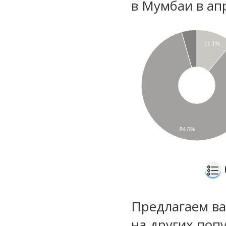
в Мумбаи в ап
11.1%
84.5%
Предлагаем ва
на других поп