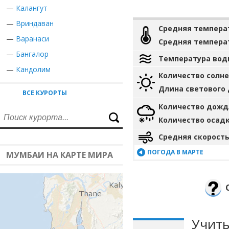
—
Калангут
—
Вриндаван
Средняя темпера
—
Варанаси
Средняя темпера
—
Бангалор
Температура вод
—
Кандолим
Количество солн
Длина светового
ВСЕ КУРОРТЫ
Количество дожд
Количество осад
Средняя скорость
ПОГОДА В МАРТЕ
МУМБАИ НА КАРТЕ МИРА
Учиты