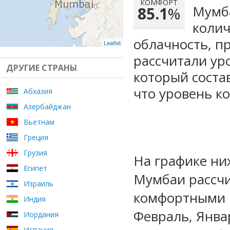
КОМФОРТ
Мумба
85.1
%
колич
облачность, п
Leaflet
рассчитали ур
ДРУГИЕ СТРАНЫ
который сост
что уровень к
Абхазия
Азербайджан
Вьетнам
Греция
Грузия
На графике ни
Египет
Мумбаи рассчи
Израиль
комфортными 
Индия
Февраль, Янва
Иордания
Испания