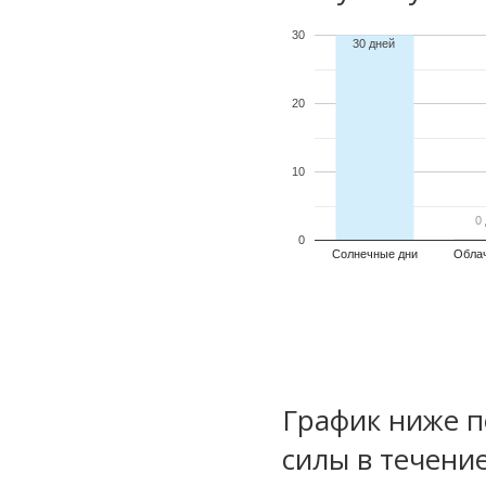
30
30 дней
20
10
0
0
0
Солнечные дни
Обла
График ниже п
силы в течени