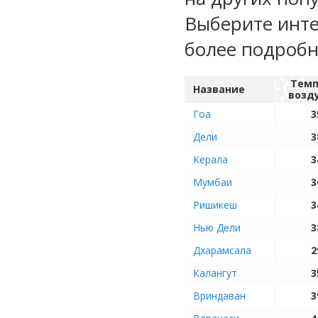
Выберите инте
более подроб
Темп
Название
возд
Гоа
3
Дели
3
Керала
3
Мумбаи
3
Ришикеш
3
Нью Дели
3
Дхарамсала
2
Калангут
3
Вриндаван
3