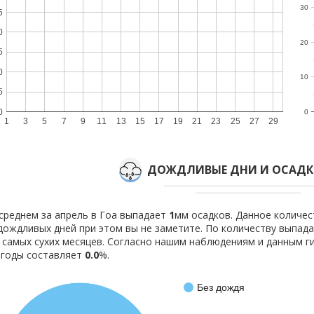
30
5
0
20
5
0
10
5
0
0
1
3
5
7
9
11
13
15
17
19
21
23
25
27
29
ДОЖДЛИВЫЕ ДНИ И ОСАДКИ
среднем за апрель в Гоа выпадает
1
мм осадков. Данное количес
дождливых дней при этом вы не заметите. По количеству выпад
 самых сухих месяцев. Согласно нашим наблюдениям и данным 
огоды составляет
0.0
%.
Без дождя