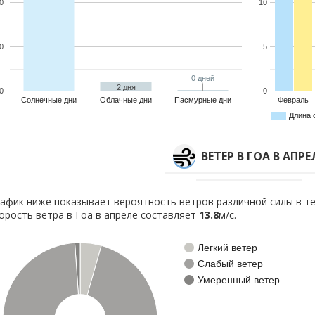
0
10
0
5
0 дней
0 дней
2 дня
0
0
Солнечные дни
Облачные дни
Пасмурные дни
Февраль
Длина 
ВЕТЕР В ГОА В АПРЕ
афик ниже показывает вероятность ветров различной силы в те
орость ветра в Гоа в апреле составляет
13.8
м/с.
Легкий ветер
Слабый ветер
Умеренный ветер