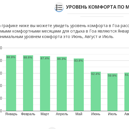
УРОВЕНЬ КОМФОРТА ПО 
 графике ниже вы можете увидеть уровень комфорта в Гоа расс
мыми комфортными месяцами для отдыха в Гоа являются Январь
нимальным уровнем комфорта это Июнь, Август и Июль.
0
88.9%
88.6%
87.4%
86.3%
0
83.8%
0
62.4%
61
59.9%
0
0
0
Январь
Февраль
Март
Апрель
Май
Июнь
Июль
Ав