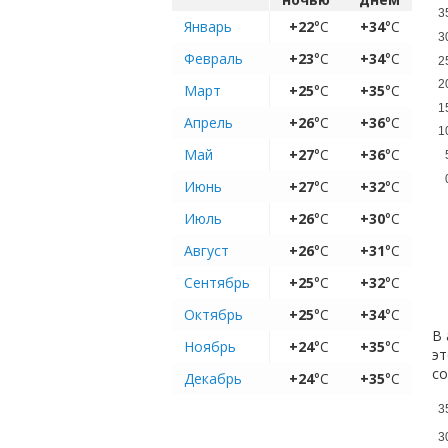
3
Январь
+22
°C
+34
°C
3
Февраль
+23
°C
+34
°C
2
2
Март
+25
°C
+35
°C
1
Апрель
+26
°C
+36
°C
1
Май
+27
°C
+36
°C
Июнь
+27
°C
+32
°C
Июль
+26
°C
+30
°C
Август
+26
°C
+31
°C
Сентябрь
+25
°C
+32
°C
Октябрь
+25
°C
+34
°C
В 
Ноябрь
+24
°C
+35
°C
эт
с
Декабрь
+24
°C
+35
°C
3
3