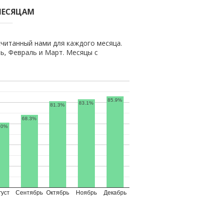
МЕСЯЦАМ
читанный нами для каждого месяца.
, Февраль и Март. Месяцы с
85.9%
83.1%
81.3%
68.3%
.0%
густ
Сентябрь
Октябрь
Ноябрь
Декабрь