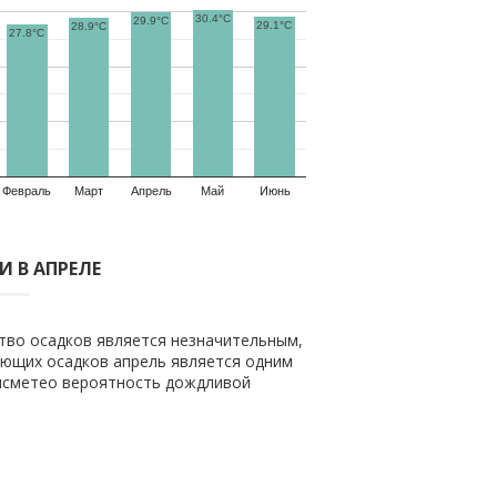
30.4°C
29.9°C
29.1°C
28.9°C
27.8°C
Февраль
Март
Апрель
Май
Июнь
 В АПРЕЛЕ
тво осадков является незначительным,
ающих осадков апрель является одним
гисметео вероятность дождливой