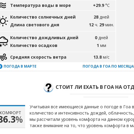
Температура воды в море
+29.9
°C
Количество солнечных дней
28
дней
Длина светового дня
12
ч.
29
мин.
Количество дождливых дней
0
дней
Количество осадков
1
мм
Средняя скорость ветра
13.8
м/с
ПОГОДА В МАРТЕ
ПОГОДА В ГОА ПО МЕСЯЦ
СТОИТ ЛИ ЕХАТЬ В ГОА НА ОТД
Учитывая все имеющиеся данные о погоде в Гоа в
КОМФОРТ
количество и интенсивность дождей, облачность,
86.3
%
мы рассчитали уровень комфорта на данном куро
также внимание на то, что уровень комфорта в м