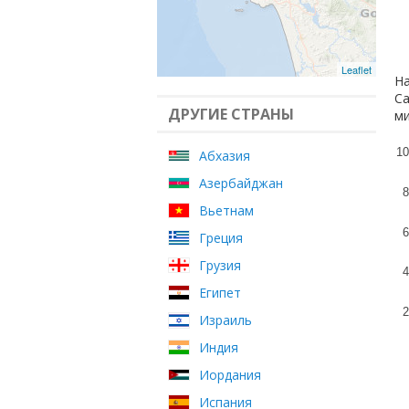
Leaflet
На
Са
ДРУГИЕ СТРАНЫ
ми
10
Абхазия
Азербайджан
8
Вьетнам
6
Греция
Грузия
4
Египет
2
Израиль
Индия
Иордания
Испания