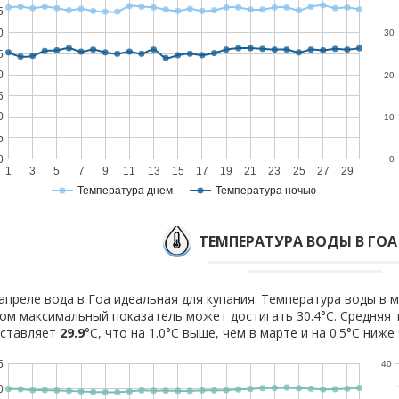
5
0
30
5
0
20
5
0
10
5
0
0
1
3
5
7
9
11
13
15
17
19
21
23
25
27
29
Температура днем
Температура ночью
ТЕМПЕРАТУРА ВОДЫ В ГОА 
апреле вода в Гоа идеальная для купания. Температура воды в м
ом максимальный показатель может достигать 30.4°C. Средняя 
оставляет
29.9
°C, что на 1.0°C выше, чем в марте и на 0.5°C ниже
5
40
0