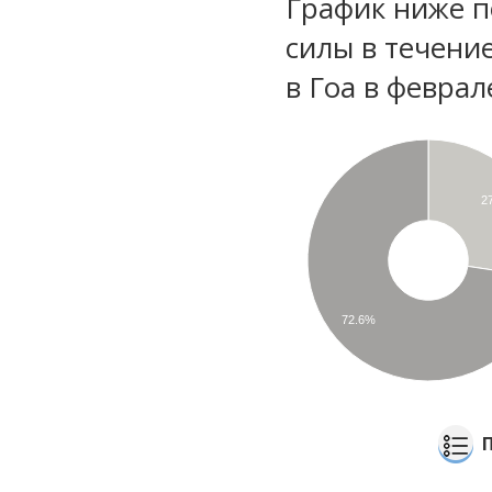
График ниже п
силы в течени
в Гоа в феврал
2
72.6%