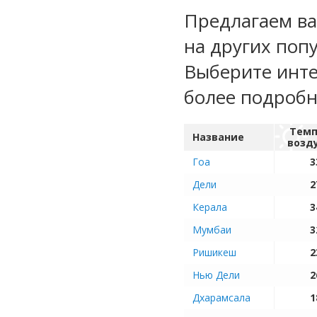
Предлагаем ва
на других поп
Выберите инте
более подроб
Темп
Название
возд
Гоа
3
Дели
2
Керала
3
Мумбаи
3
Ришикеш
2
Нью Дели
2
Дхарамсала
1