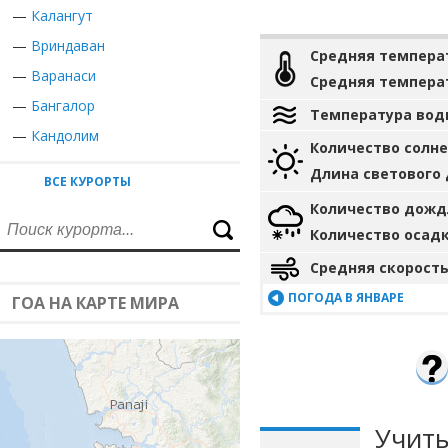
—
Калангут
—
Вриндаван
Средняя темпера
—
Варанаси
Средняя темпера
—
Бангалор
Температура вод
—
Кандолим
Количество солн
Длина светового
ВСЕ КУРОРТЫ
Количество дожд
Количество осад
Средняя скорость
ПОГОДА В ЯНВАРЕ
ГОА НА КАРТЕ МИРА
Учиты