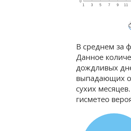
0
1
3
5
7
9
11
В среднем за 
Данное количе
дождливых дне
выпадающих ос
сухих месяцев
гисметео веро