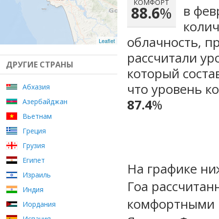
КОМФОРТ
в фев
88.6
%
колич
облачность, п
Leaflet
рассчитали ур
ДРУГИЕ СТРАНЫ
который сост
что уровень к
Абхазия
87.4
%
Азербайджан
Вьетнам
Греция
Грузия
Египет
На графике ни
Израиль
Гоа рассчитан
Индия
комфортными м
Иордания
Испания