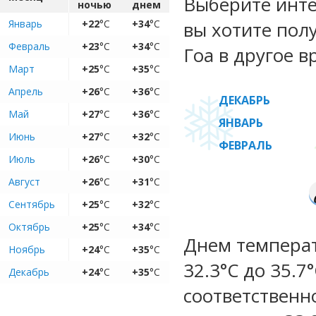
Выберите инте
ночью
днем
Январь
+22
°C
+34
°C
вы хотите пол
Февраль
+23
°C
+34
°C
Гоа в другое в
Март
+25
°C
+35
°C
Апрель
+26
°C
+36
°C
ДЕКАБРЬ
Май
+27
°C
+36
°C
ЯНВАРЬ
Июнь
+27
°C
+32
°C
ФЕВРАЛЬ
Июль
+26
°C
+30
°C
Август
+26
°C
+31
°C
Сентябрь
+25
°C
+32
°C
Октябрь
+25
°C
+34
°C
Днем температ
Ноябрь
+24
°C
+35
°C
32.3°C до 35.7
Декабрь
+24
°C
+35
°C
соответственн