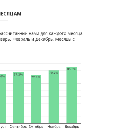
МЕСЯЦАМ
рассчитанный нами для каждого месяца.
арь, Февраль и Декабрь. Месяцы с
85.5%
79.7%
77.3%
.6%
72.8%
густ
Сентябрь
Октябрь
Ноябрь
Декабрь