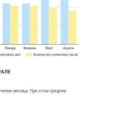
Январь
Февраль
Март
Апрель
светового дня
Количество солнечных часов
РАЛЕ
чение месяца. При этом средняя