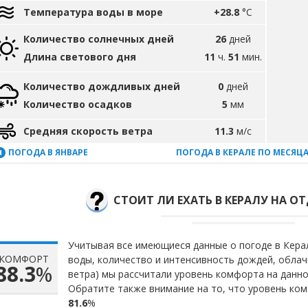
Температура воды в море
+28.8
°C
Количество солнечных дней
26
дней
Длина светового дня
11
ч.
51
мин.
Количество дождливых дней
0
дней
Количество осадков
5
мм
Средняя скорость ветра
11.3
м/с
ПОГОДА В ЯНВАРЕ
ПОГОДА В КЕРАЛЕ ПО МЕСЯЦ
СТОИТ ЛИ ЕХАТЬ В КЕРАЛУ НА ОТ
Учитывая все имеющиеся данные о погоде в Керал
КОМФОРТ
воды, количество и интенсивность дождей, облач
88.3
%
ветра) мы рассчитали уровень комфорта на данн
Обратите также внимание на то, что уровень ком
81.6
%