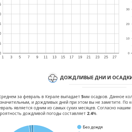
5
30
0
5
20
0
10
5
0
0
1
3
5
7
9
11
13
15
17
19
21
23
25
27
ДОЖДЛИВЫЕ ДНИ И ОСАДКИ
среднем за февраль в Керале выпадает
5
мм осадков. Данное ко
значительным, и дождливых дней при этом вы не заметите. По
враль является одним из самых сухих месяцев. Согласно наши
роятность дождливой погоды составляет
2.4
%.
Без дождя