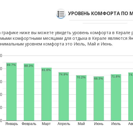
УРОВЕНЬ КОМФОРТА ПО 
 графике ниже вы можете увидеть уровень комфорта в Керале 
мыми комфортными месяцами для отдыха в Керале являются Янв
нимальным уровнем комфорта это Июль, Май и Июнь.
0
89.7%
88.3%
0
81.6%
74.9%
74
71.8%
70.2%
68.5%
0
0
0
0
Январь
Февраль
Март
Апрель
Май
Июнь
Июль
Ав