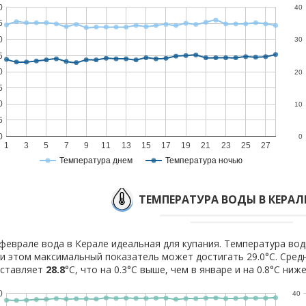
0
40
5
0
30
5
0
20
5
0
10
5
0
0
1
3
5
7
9
11
13
15
17
19
21
23
25
27
Температура днем
Температура ночью
ТЕМПЕРАТУРА ВОДЫ В КЕРАЛЕ
феврале вода в Керале идеальная для купания. Температура воды
и этом максимальный показатель может достигать 29.0°C. Сред
оставляет
28.8
°C, что на 0.3°C выше, чем в январе и на 0.8°C ниж
0
40