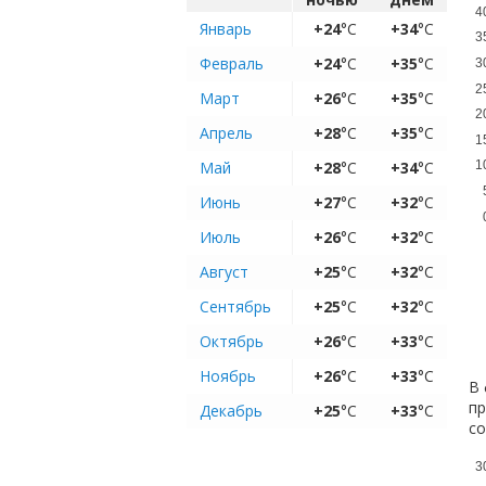
4
Январь
+24
°C
+34
°C
3
Февраль
+24
°C
+35
°C
3
2
Март
+26
°C
+35
°C
2
Апрель
+28
°C
+35
°C
1
Май
+28
°C
+34
°C
1
Июнь
+27
°C
+32
°C
Июль
+26
°C
+32
°C
Август
+25
°C
+32
°C
Сентябрь
+25
°C
+32
°C
Октябрь
+26
°C
+33
°C
Ноябрь
+26
°C
+33
°C
В 
пр
Декабрь
+25
°C
+33
°C
с
3