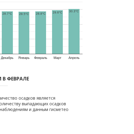
30.3°C
29.6°C
28.7°C
28.8°C
28.5°C
Декабрь
Январь
Февраль
Март
Апрель
 В ФЕВРАЛЕ
личество осадков является
 количеству выпадающих осадков
м наблюдениям и данным гисметео