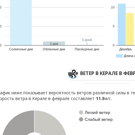
0
10
0
5
0 дней
0 дней
2 дня
0
0
Солнечные дни
Облачные дни
Пасмурные дни
Декабрь
Длина 
ВЕТЕР В КЕРАЛЕ В ФЕВ
афик ниже показывает вероятность ветров различной силы в те
орость ветра в Керале в феврале составляет
11.3
м/с.
Легкий ветер
Слабый ветер