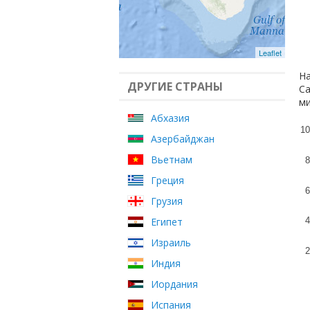
Leaflet
На
ДРУГИЕ СТРАНЫ
Са
ми
Абхазия
10
Азербайджан
Вьетнам
8
Греция
6
Грузия
Египет
4
Израиль
2
Индия
Иордания
Испания