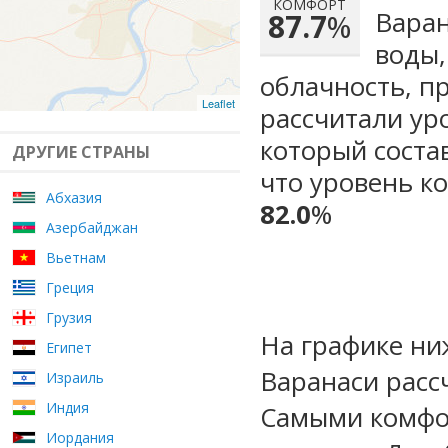
КОМФОРТ
Варан
87.7
%
воды,
облачность, п
Leaflet
рассчитали ур
который сост
ДРУГИЕ СТРАНЫ
что уровень к
Абхазия
82.0
%
Азербайджан
Вьетнам
Греция
Грузия
На графике ни
Египет
Варанаси расс
Израиль
Индия
Самыми комфо
Иордания