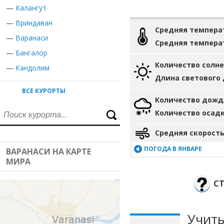
—
Калангут
—
Вриндаван
Средняя темпера
—
Варанаси
Средняя темпера
—
Бангалор
Количество солн
—
Кандолим
Длина светового
ВСЕ КУРОРТЫ
Количество дожд
Количество осад
Средняя скорость
ПОГОДА В ЯНВАРЕ
ВАРАНАСИ НА КАРТЕ
МИРА
СТ
Учиты