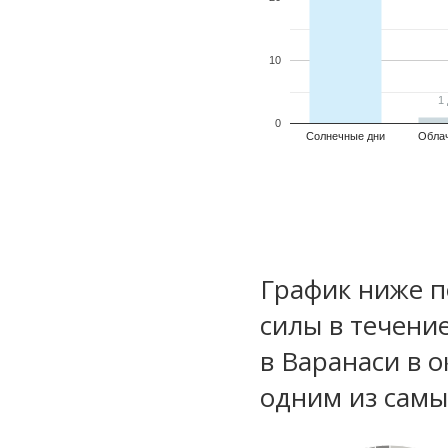
10
1
1
0
Солнечные дни
Обла
График ниже п
силы в течени
в Варанаси в 
одним из самы