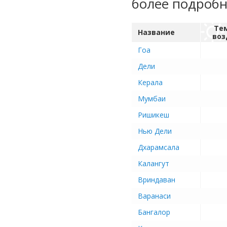
более подроб
Те
Название
воз
Гоа
Дели
Керала
Мумбаи
Ришикеш
Нью Дели
Дхарамсала
Калангут
Вриндаван
Варанаси
Бангалор