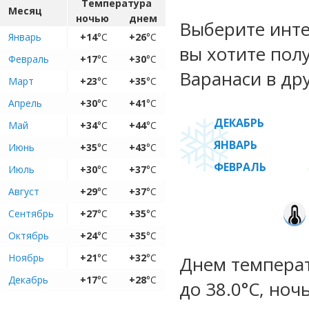
Температура
Месяц
ночью
днем
Выберите инте
Январь
+14
°C
+26
°C
вы хотите пол
Февраль
+17
°C
+30
°C
Варанаси в др
Март
+23
°C
+35
°C
Апрель
+30
°C
+41
°C
ДЕКАБРЬ
Май
+34
°C
+44
°C
ЯНВАРЬ
Июнь
+35
°C
+43
°C
ФЕВРАЛЬ
Июль
+30
°C
+37
°C
Август
+29
°C
+37
°C
Сентябрь
+27
°C
+35
°C
Октябрь
+24
°C
+35
°C
Ноябрь
+21
°C
+32
°C
Днем температу
Декабрь
+17
°C
+28
°C
до 38.0°C, ноч