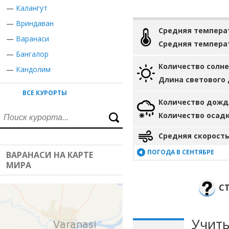
—
Калангут
—
Вриндаван
Средняя темпера
—
Варанаси
Средняя темпера
—
Бангалор
Количество солн
—
Кандолим
Длина светового
ВСЕ КУРОРТЫ
Количество дожд
Количество осад
Средняя скорость
ПОГОДА В СЕНТЯБРЕ
ВАРАНАСИ НА КАРТЕ
МИРА
С
Учиты