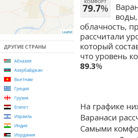
КОМФОРТ
Варан
79.7
%
воды,
облачность, п
Leaflet
рассчитали ур
который сост
ДРУГИЕ СТРАНЫ
что уровень к
Абхазия
89.3
%
Азербайджан
Вьетнам
Греция
Грузия
На графике ни
Египет
Варанаси расс
Израиль
Индия
Самыми комфо
Иордания