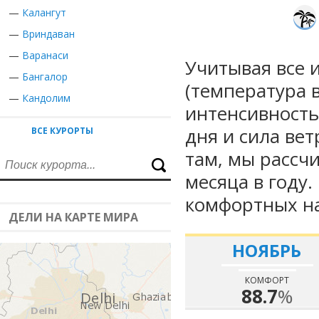
—
Калангут
—
Вриндаван
—
Варанаси
Учитывая все 
—
Бангалор
(температура в
—
Кандолим
интенсивность
дня и сила вет
ВСЕ КУРОРТЫ
там, мы рассч
месяца в году
комфортных на
ДЕЛИ НА КАРТЕ МИРА
НОЯБРЬ
КОМФОРТ
88.7
%