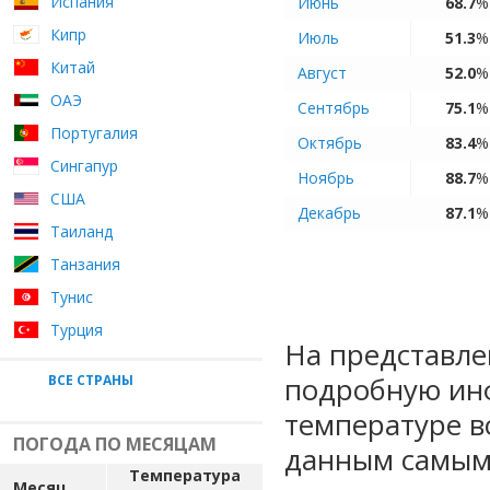
Испания
Июнь
68.7
%
Кипр
Июль
51.3
%
Китай
Август
52.0
%
ОАЭ
Сентябрь
75.1
%
Португалия
Октябрь
83.4
%
Сингапур
Ноябрь
88.7
%
США
Декабрь
87.1
%
Таиланд
Танзания
Тунис
Турция
На представле
подробную ин
ВСЕ СТРАНЫ
температуре в
ПОГОДА ПО МЕСЯЦАМ
данным самым
Температура
Месяц