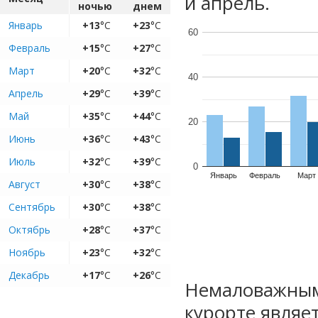
и апрель.
ночью
днем
Январь
+13
°C
+23
°C
60
Февраль
+15
°C
+27
°C
Март
+20
°C
+32
°C
40
Апрель
+29
°C
+39
°C
Май
+35
°C
+44
°C
20
Июнь
+36
°C
+43
°C
Июль
+32
°C
+39
°C
0
Январь
Февраль
Март
Август
+30
°C
+38
°C
Сентябрь
+30
°C
+38
°C
Октябрь
+28
°C
+37
°C
Ноябрь
+23
°C
+32
°C
Декабрь
+17
°C
+26
°C
Немаловажным
курорте являе