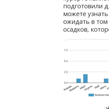
подготовили дл
можете узнать
ожидать в том
осадков, котор
…
7.5
5.0
2.5
0.0
Январь
Февраль
Март
Апрель
Май
Июнь
И
Количеств