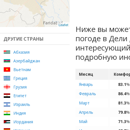
Leaflet
Ниже вы может
погоде в Дели
ДРУГИЕ СТРАНЫ
интересующий 
Абхазия
подробную ин
Азербайджан
Вьетнам
Месяц
Комфо
Греция
Январь
83.1
%
Грузия
Февраль
86.4
%
Египет
Март
81.3
%
Израиль
Апрель
79.8
%
Индия
Май
71.3
%
Иордания