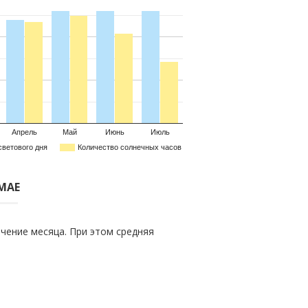
Апрель
Май
Июнь
Июль
светового дня
Количество солнечных часов
 МАЕ
чение месяца. При этом средняя