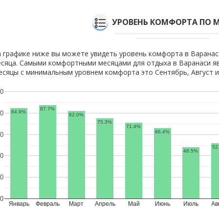
УРОВЕНЬ КОМФОРТА ПО 
 графике ниже вы можете увидеть уровень комфорта в Варанас
сяца. Самыми комфортными месяцами для отдыха в Варанаси яв
сяцы с минимальным уровнем комфорта это Сентябрь, Август и
0
87.7%
84.9%
0
82.0%
75.3%
71.4%
66.4%
0
52
48.5%
0
0
0
Январь
Февраль
Март
Апрель
Май
Июнь
Июль
Ав