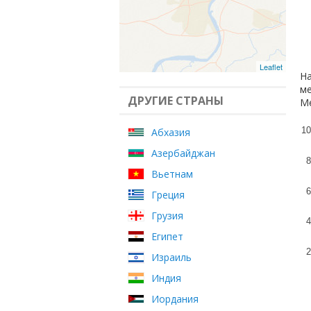
Leaflet
На
ме
ДРУГИЕ СТРАНЫ
Ме
10
Абхазия
Азербайджан
8
Вьетнам
6
Греция
Грузия
4
Египет
2
Израиль
Индия
Иордания