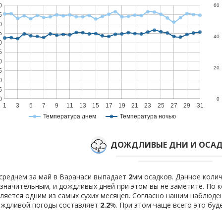
0
60
5
0
5
40
0
5
0
20
5
0
5
0
0
1
3
5
7
9
11
13
15
17
19
21
23
25
27
29
31
Температура днем
Температура ночью
ДОЖДЛИВЫЕ ДНИ И ОСАД
среднем за май в Варанаси выпадает
2
мм осадков. Данное коли
значительным, и дождливых дней при этом вы не заметите. По 
ляется одним из самых сухих месяцев. Согласно нашим наблюд
ождливой погоды составляет
2.2
%. При этом чаще всего это бу