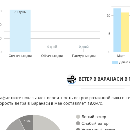
0
31 день
10
0
5
0
0 дней
0 дней
0 дней
0 дней
0
0
Солнечные дни
Облачные дни
Пасмурные дни
Март
Длина 
ВЕТЕР В ВАРАНАСИ В
афик ниже показывает вероятность ветров различной силы в те
орость ветра в Варанаси в мае составляет
13.0
м/с.
Легкий ветер
7.5%
Слабый ветер
Умеренный ветер