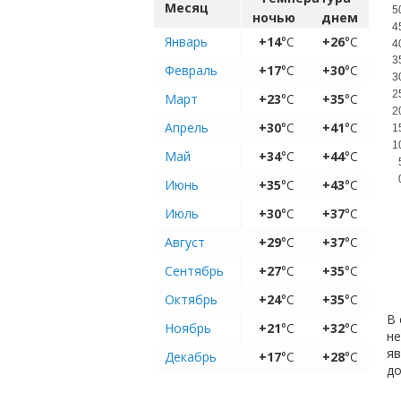
Месяц
5
ночью
днем
4
Январь
+14
°C
+26
°C
4
3
Февраль
+17
°C
+30
°C
3
2
Март
+23
°C
+35
°C
2
Апрель
+30
°C
+41
°C
1
1
Май
+34
°C
+44
°C
Июнь
+35
°C
+43
°C
Июль
+30
°C
+37
°C
Август
+29
°C
+37
°C
Сентябрь
+27
°C
+35
°C
Октябрь
+24
°C
+35
°C
В 
Ноябрь
+21
°C
+32
°C
не
яв
Декабрь
+17
°C
+28
°C
д