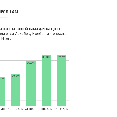
МЕСЯЦАМ
и рассчитанный нами для каждого
ляются Декабрь, Ноябрь и Февраль.
 Июль.
90.2%
89.3%
79.7%
56.9%
.1%
густ
Сентябрь
Октябрь
Ноябрь
Декабрь