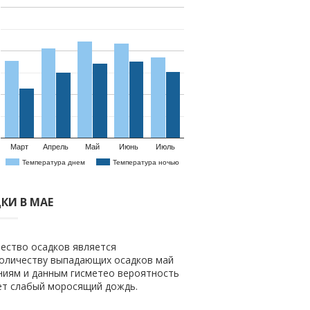
Март
Апрель
Май
Июнь
Июль
Температура днем
Температура ночью
КИ В МАЕ
чество осадков является
количеству выпадающих осадков май
ениям и данным гисметео вероятность
дет слабый моросящий дождь.