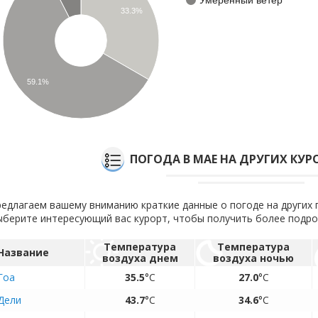
33.3%
59.1%
ПОГОДА В МАЕ НА ДРУГИХ КУ
едлагаем вашему вниманию краткие данные о погоде на других 
берите интересующий вас курорт, чтобы получить более подр
Температура
Температура
Название
воздуха днем
воздуха ночью
Гоа
35.5
°C
27.0
°C
Дели
43.7
°C
34.6
°C