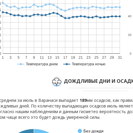
0
5
0
40
5
0
5
20
0
5
0
0
1
3
5
7
9
11
13
15
17
19
21
23
25
27
29
31
Температура днем
Температура ночью
ДОЖДЛИВЫЕ ДНИ И ОСАДК
среднем за июль в Варанаси выпадает
189
мм осадков, как прав
ждливых дней. По количеству выпадающих осадков июль являет
гласно нашим наблюдениям и данным гисметео вероятность д
ом чаще всего это будет дождь умеренной силы.
Без дождя