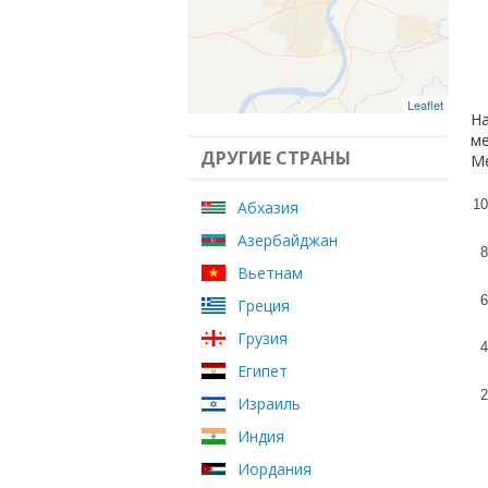
Leaflet
На
ме
ДРУГИЕ СТРАНЫ
Ме
10
Абхазия
Азербайджан
8
Вьетнам
6
Греция
Грузия
4
Египет
2
Израиль
Индия
Иордания