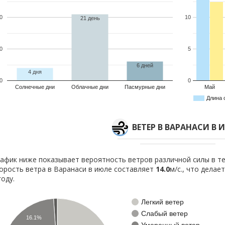
0
10
21 день
0
5
6 дней
4 дня
0
0
Солнечные дни
Облачные дни
Пасмурные дни
Май
Длина 
ВЕТЕР В ВАРАНАСИ В 
афик ниже показывает вероятность ветров различной силы в те
орость ветра в Варанаси в июле составляет
14.0
м/с., что делае
году.
Легкий ветер
Слабый ветер
16.1%
Умеренный ветер