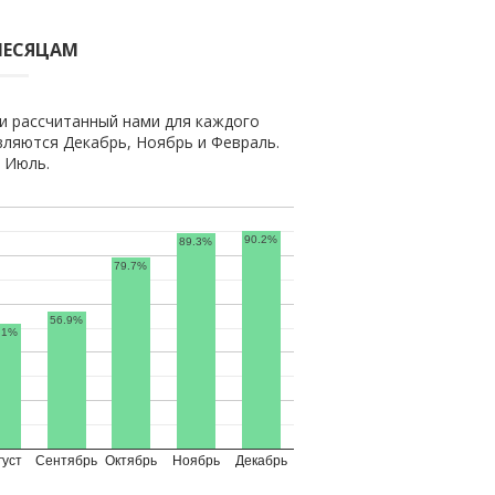
МЕСЯЦАМ
и рассчитанный нами для каждого
ляются Декабрь, Ноябрь и Февраль.
 Июль.
90.2%
89.3%
79.7%
56.9%
.1%
густ
Сентябрь
Октябрь
Ноябрь
Декабрь