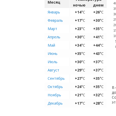
Месяц
4
ночью
днем
3
Январь
+14
°C
+26
°C
3
2
Февраль
+17
°C
+30
°C
2
Март
+23
°C
+35
°C
1
1
Апрель
+30
°C
+41
°C
Май
+34
°C
+44
°C
Июнь
+35
°C
+43
°C
Июль
+30
°C
+37
°C
Август
+29
°C
+37
°C
Сентябрь
+27
°C
+35
°C
Октябрь
+24
°C
+35
°C
В 
до
Ноябрь
+21
°C
+32
°C
Со
эт
Декабрь
+17
°C
+28
°C