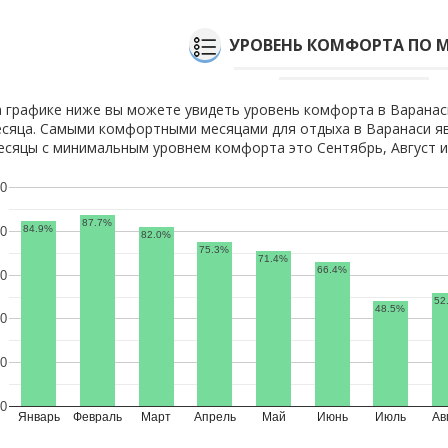
УРОВЕНЬ КОМФОРТА ПО 
 графике ниже вы можете увидеть уровень комфорта в Варанас
сяца. Самыми комфортными месяцами для отдыха в Варанаси яв
сяцы с минимальным уровнем комфорта это Сентябрь, Август и
0
87.7%
84.9%
0
82.0%
75.3%
71.4%
66.4%
0
52
48.5%
0
0
0
Январь
Февраль
Март
Апрель
Май
Июнь
Июль
Ав