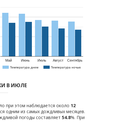
Май
Июнь
Июль
Август
Сентябрь
Температура днем
Температура ночью
И В ИЮЛЕ
ило при этом наблюдается около
12
ся одним из самых дождливых месяцев.
ождливой погоды составляет
54.8
%. При