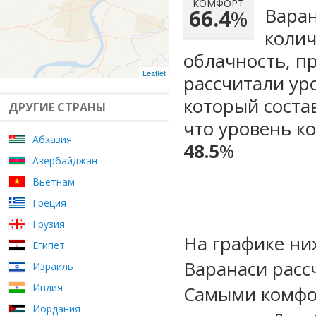
КОМФОРТ
Варан
66.4
%
колич
облачность, п
Leaflet
рассчитали ур
который сост
ДРУГИЕ СТРАНЫ
что уровень к
Абхазия
48.5
%
Азербайджан
Вьетнам
Греция
Грузия
На графике ни
Египет
Варанаси расс
Израиль
Индия
Самыми комфо
Иордания