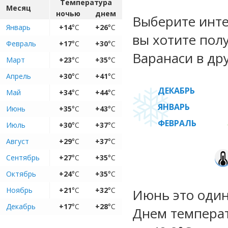
Температура
Месяц
ночью
днем
Выберите инте
Январь
+14
°C
+26
°C
вы хотите пол
Февраль
+17
°C
+30
°C
Варанаси в др
Март
+23
°C
+35
°C
Апрель
+30
°C
+41
°C
ДЕКАБРЬ
Май
+34
°C
+44
°C
ЯНВАРЬ
Июнь
+35
°C
+43
°C
ФЕВРАЛЬ
Июль
+30
°C
+37
°C
Август
+29
°C
+37
°C
Сентябрь
+27
°C
+35
°C
Октябрь
+24
°C
+35
°C
Ноябрь
+21
°C
+32
°C
Июнь это один
Декабрь
+17
°C
+28
°C
Днем температ