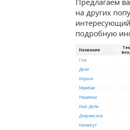
Предлагаем ва
на других поп
интересующий 
подробную ин
Те
Название
воз
Гоа
Дели
Керала
Мумбаи
Ришикеш
Нью Дели
Дхарамсала
Калангут