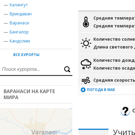
—
Калангут
—
Вриндаван
Средняя темпера
—
Варанаси
Средняя темпера
—
Бангалор
Количество солн
—
Кандолим
Длина светового
ВСЕ КУРОРТЫ
Количество дожд
Количество осад
Средняя скорость
ПОГОДА В МАЕ
ВАРАНАСИ НА КАРТЕ
МИРА
Учиты