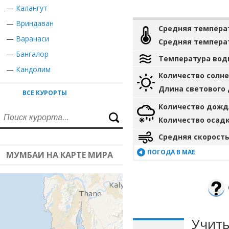
—
Калангут
—
Вриндаван
Средняя темпера
—
Варанаси
Средняя темпера
—
Бангалор
Температура вод
—
Кандолим
Количество солн
Длина светового
ВСЕ КУРОРТЫ
Количество дожд
Количество осад
Средняя скорость
ПОГОДА В МАЕ
МУМБАИ НА КАРТЕ МИРА
Учиты