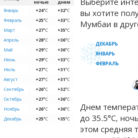
Выберите инте
ночью
днем
Январь
+24
°C
+32
°C
вы хотите пол
Февраль
+25
°C
+33
°C
Мумбаи в друг
Март
+27
°C
+35
°C
Апрель
+28
°C
+36
°C
ДЕКАБРЬ
Май
+29
°C
+36
°C
ЯНВАРЬ
Июнь
+29
°C
+33
°C
ФЕВРАЛЬ
Июль
+27
°C
+31
°C
Август
+27
°C
+31
°C
Сентябрь
+26
°C
+32
°C
Октябрь
+27
°C
+36
°C
Днем температ
Ноябрь
+26
°C
+36
°C
до 35.5°C, ноч
Декабрь
+25
°C
+35
°C
этом средняя 