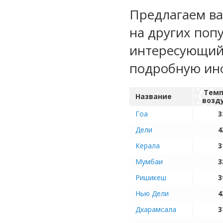
Предлагаем ва
на других поп
интересующий 
подробную ин
Темп
Название
возд
Гоа
3
Дели
4
Керала
3
Мумбаи
3
Ришикеш
3
Нью Дели
4
Дхарамсала
3