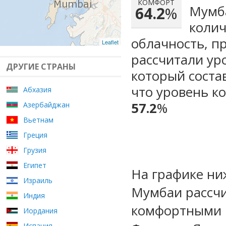
КОМФОРТ
Мумба
64.2
%
колич
облачность, п
Leaflet
рассчитали ур
ДРУГИЕ СТРАНЫ
который сост
что уровень к
Абхазия
57.2
%
Азербайджан
Вьетнам
Греция
Грузия
Египет
На графике ни
Израиль
Мумбаи рассчи
Индия
комфортными 
Иордания
Испания