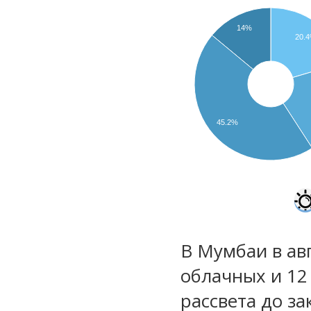
14%
20.
45.2%
В Мумбаи в авг
облачных и 12
рассвета до за