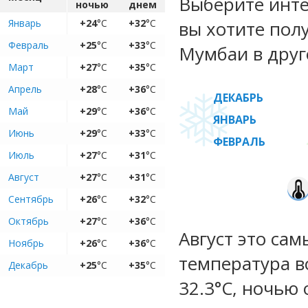
Выберите инте
ночью
днем
Январь
+24
°C
+32
°C
вы хотите пол
Февраль
+25
°C
+33
°C
Мумбаи в друг
Март
+27
°C
+35
°C
Апрель
+28
°C
+36
°C
ДЕКАБРЬ
Май
+29
°C
+36
°C
ЯНВАРЬ
Июнь
+29
°C
+33
°C
ФЕВРАЛЬ
Июль
+27
°C
+31
°C
Август
+27
°C
+31
°C
Сентябрь
+26
°C
+32
°C
Октябрь
+27
°C
+36
°C
Август это са
Ноябрь
+26
°C
+36
°C
температура во
Декабрь
+25
°C
+35
°C
32.3°C, ночью 