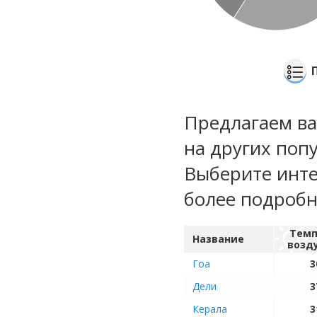
Предлагаем ва
на других поп
Выберите инте
более подроб
Темп
Название
возд
Гоа
3
Дели
3
Керала
3