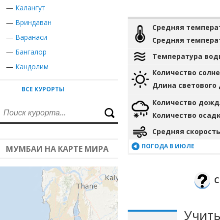
—
Калангут
—
Вриндаван
Средняя темпера
—
Варанаси
Средняя темпера
—
Бангалор
Температура вод
—
Кандолим
Количество солн
Длина светового
ВСЕ КУРОРТЫ
Количество дожд
Количество осад
Средняя скорость
ПОГОДА В ИЮЛЕ
МУМБАИ НА КАРТЕ МИРА
С
Учиты