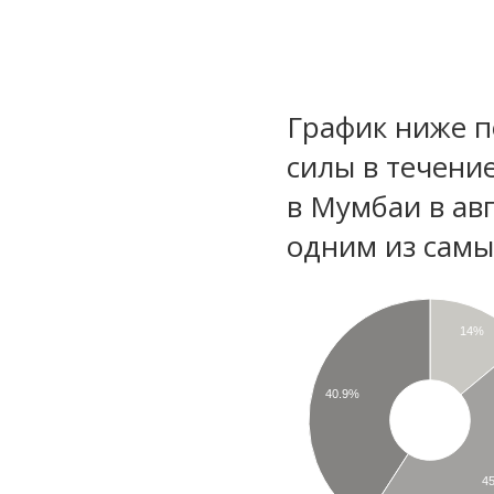
График ниже п
силы в течени
в Мумбаи в ав
одним из самы
14%
40.9%
4