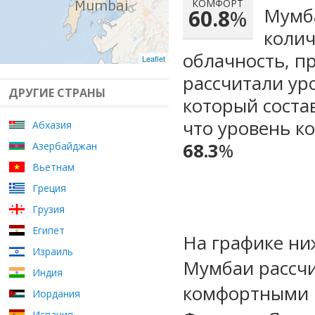
КОМФОРТ
Мумба
60.8
%
колич
облачность, п
Leaflet
рассчитали ур
ДРУГИЕ СТРАНЫ
который сост
что уровень к
Абхазия
68.3
%
Азербайджан
Вьетнам
Греция
Грузия
Египет
На графике ни
Израиль
Мумбаи рассчи
Индия
комфортными 
Иордания
Испания