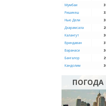
Мумбаи
3
Ришикеш
3
Нью Дели
3
Дхарамсала
2
Калангут
3
Вриндаван
3
Варанаси
3
Бангалор
2
Кандолим
3
ПОГОДА