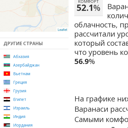
КОМФОРТ
Варан
52.1
%
колич
облачность, п
Leaflet
рассчитали ур
который сост
ДРУГИЕ СТРАНЫ
что уровень к
Абхазия
56.9
%
Азербайджан
Вьетнам
Греция
Грузия
На графике ни
Египет
Варанаси расс
Израиль
Индия
Самыми комфо
Иордания