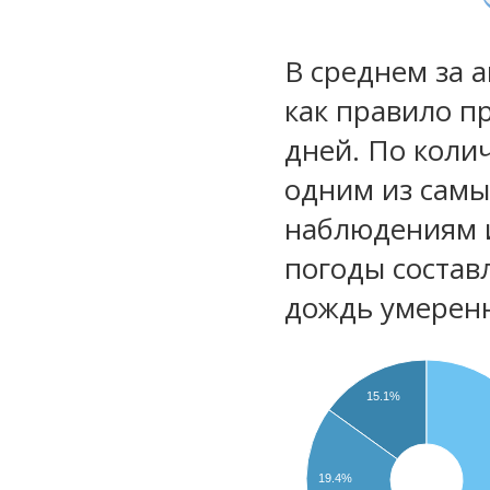
В среднем за 
как правило п
дней. По коли
одним из самы
наблюдениям 
погоды состав
дождь умеренн
15.1%
19.4%