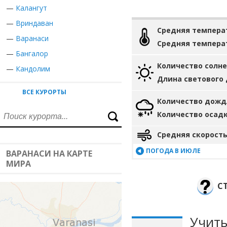
—
Калангут
—
Вриндаван
Средняя темпера
—
Варанаси
Средняя темпера
—
Бангалор
Количество солн
—
Кандолим
Длина светового
ВСЕ КУРОРТЫ
Количество дожд
Количество осад
Средняя скорость
ПОГОДА В ИЮЛЕ
ВАРАНАСИ НА КАРТЕ
МИРА
С
Учиты