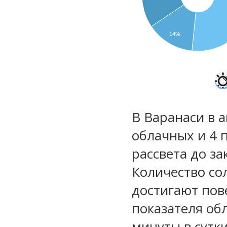
14%
В Варанаси в а
облачных и 4 
рассвета до за
Количество со
достигают пов
показателя обл
минуты в сутк