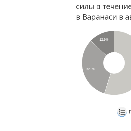
силы в течени
в Варанаси в а
12.9%
32.3%