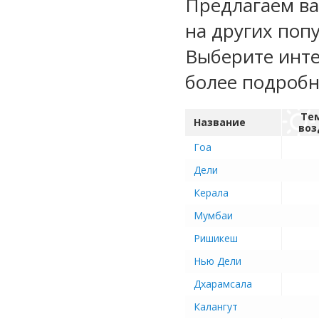
Предлагаем ва
на других поп
Выберите инте
более подроб
Те
Название
воз
Гоа
Дели
Керала
Мумбаи
Ришикеш
Нью Дели
Дхарамсала
Калангут