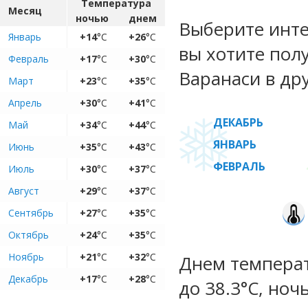
Температура
Месяц
ночью
днем
Выберите инте
Январь
+14
°C
+26
°C
вы хотите пол
Февраль
+17
°C
+30
°C
Варанаси в др
Март
+23
°C
+35
°C
Апрель
+30
°C
+41
°C
ДЕКАБРЬ
Май
+34
°C
+44
°C
ЯНВАРЬ
Июнь
+35
°C
+43
°C
ФЕВРАЛЬ
Июль
+30
°C
+37
°C
Август
+29
°C
+37
°C
Сентябрь
+27
°C
+35
°C
Октябрь
+24
°C
+35
°C
Ноябрь
+21
°C
+32
°C
Днем температу
Декабрь
+17
°C
+28
°C
до 38.3°C, ноч