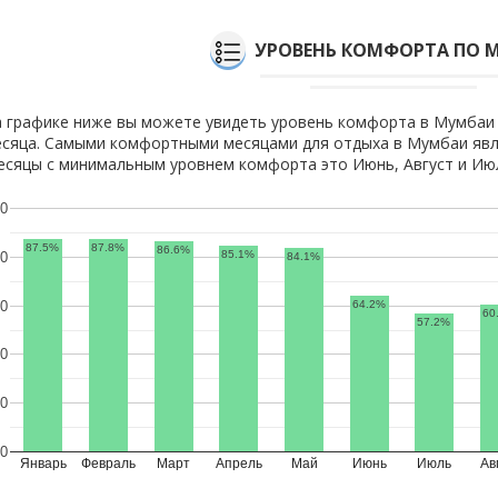
УРОВЕНЬ КОМФОРТА ПО 
 графике ниже вы можете увидеть уровень комфорта в Мумбаи
сяца. Самыми комфортными месяцами для отдыха в Мумбаи явля
сяцы с минимальным уровнем комфорта это Июнь, Август и Ию
0
87.5%
87.8%
86.6%
85.1%
0
84.1%
64.2%
0
60
57.2%
0
0
0
Январь
Февраль
Март
Апрель
Май
Июнь
Июль
Ав