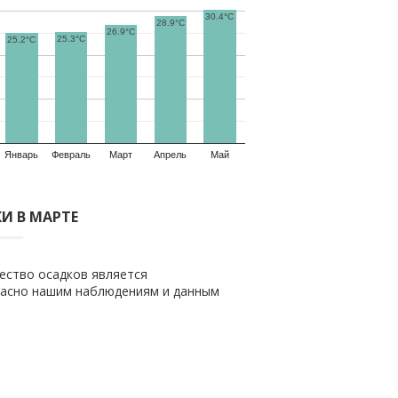
30.4°C
28.9°C
26.9°C
25.3°C
25.2°C
Январь
Февраль
Март
Апрель
Май
И В МАРТЕ
ество осадков является
гласно нашим наблюдениям и данным