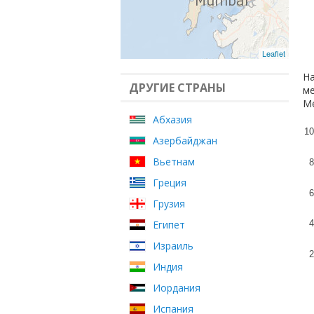
Leaflet
На
ДРУГИЕ СТРАНЫ
ме
Ме
Абхазия
10
Азербайджан
Вьетнам
8
Греция
6
Грузия
Египет
4
Израиль
2
Индия
Иордания
Испания