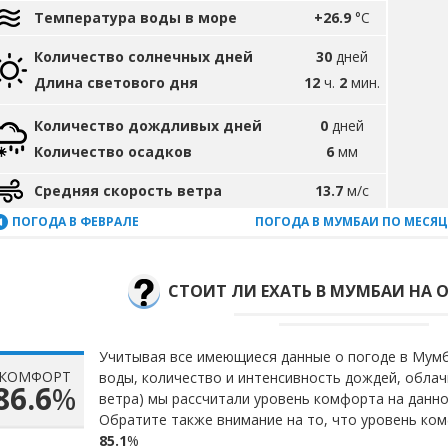
Температура воды в море
+26.9
°C
Количество солнечных дней
30
дней
Длина светового дня
12
ч.
2
мин.
Количество дождливых дней
0
дней
Количество осадков
6
мм
Средняя скорость ветра
13.7
м/с
ПОГОДА В ФЕВРАЛЕ
ПОГОДА В МУМБАИ ПО МЕСЯ
СТОИТ ЛИ ЕХАТЬ В МУМБАИ НА 
Учитывая все имеющиеся данные о погоде в Мумб
КОМФОРТ
воды, количество и интенсивность дождей, облач
86.6
%
ветра) мы рассчитали уровень комфорта на данн
Обратите также внимание на то, что уровень ком
85.1
%