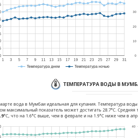
5
0
30
5
0
20
5
0
10
5
0
0
1
3
5
7
9
11
13
15
17
19
21
23
25
27
29
31
Температура днем
Температура ночью
ТЕМПЕРАТУРА ВОДЫ В МУМБ
марте вода в Мумбаи идеальная для купания. Температура воды 
ом максимальный показатель может достигать 28.7°C. Средняя 
.9
°C, что на 1.6°C выше, чем в феврале и на 1.9°C ниже чем в апр
0
40
5