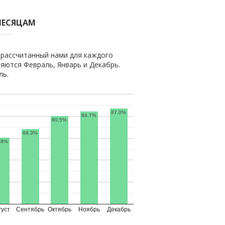
МЕСЯЦАМ
 рассчитанный нами для каждого
ются Февраль, Январь и Декабрь.
ль.
87.0%
84.7%
80.5%
68.3%
.8%
густ
Сентябрь
Октябрь
Ноябрь
Декабрь