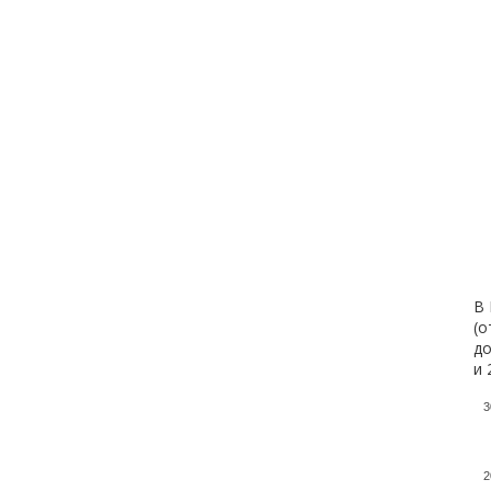
В 
(о
до
и 
3
2