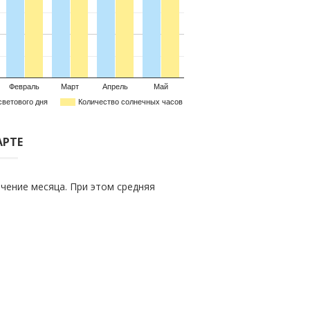
Февраль
Март
Апрель
Май
светового дня
Количество солнечных часов
АРТЕ
чение месяца. При этом средняя