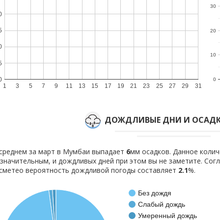
30
0
5
20
0
10
5
0
0
1
3
5
7
9
11
13
15
17
19
21
23
25
27
29
31
ДОЖДЛИВЫЕ ДНИ И ОСАДК
среднем за март в Мумбаи выпадает
6
мм осадков. Данное колич
значительным, и дождливых дней при этом вы не заметите. Со
сметео вероятность дождливой погоды составляет
2.1
%.
Без дождя
Слабый дождь
Умеренный дождь