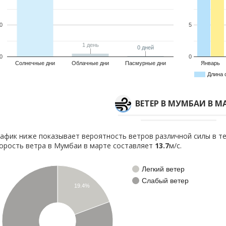
0
5
1 день
1 день
0 дней
0 дней
0
0
Солнечные дни
Облачные дни
Пасмурные дни
Январь
Длина 
ВЕТЕР В МУМБАИ В М
афик ниже показывает вероятность ветров различной силы в те
орость ветра в Мумбаи в марте составляет
13.7
м/с.
Легкий ветер
Слабый ветер
19.4%