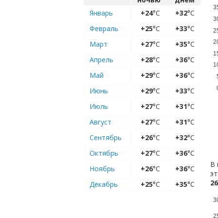
3
Январь
+24
°C
+32
°C
3
Февраль
+25
°C
+33
°C
2
2
Март
+27
°C
+35
°C
1
Апрель
+28
°C
+36
°C
1
Май
+29
°C
+36
°C
Июнь
+29
°C
+33
°C
Июль
+27
°C
+31
°C
Август
+27
°C
+31
°C
Сентябрь
+26
°C
+32
°C
Октябрь
+27
°C
+36
°C
В 
Ноябрь
+26
°C
+36
°C
эт
26
Декабрь
+25
°C
+35
°C
3
2