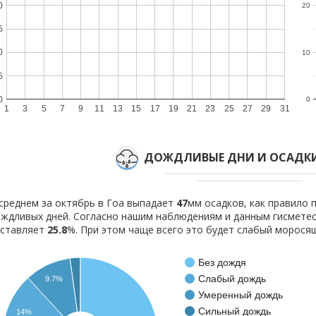
0
20
5
0
10
5
0
0
1
3
5
7
9
11
13
15
17
19
21
23
25
27
29
31
ДОЖДЛИВЫЕ ДНИ И ОСАДКИ
среднем за октябрь в Гоа выпадает
47
мм осадков, как правило
ждливых дней. Согласно нашим наблюдениям и данным гисмете
оставляет
25.8
%. При этом чаще всего это будет слабый морося
Без дождя
Слабый дождь
9.7%
Умеренный дождь
Сильный дождь
14%