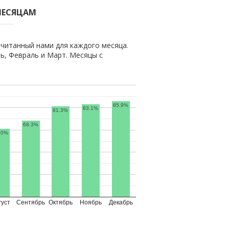
МЕСЯЦАМ
читанный нами для каждого месяца.
, Февраль и Март. Месяцы с
85.9%
83.1%
81.3%
68.3%
.0%
густ
Сентябрь
Октябрь
Ноябрь
Декабрь