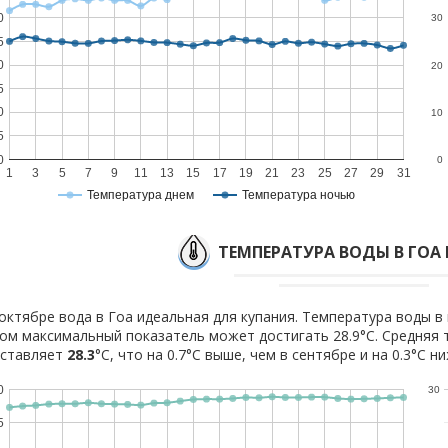
0
30
5
0
20
5
0
10
5
0
0
1
3
5
7
9
11
13
15
17
19
21
23
25
27
29
31
Температура днем
Температура ночью
ТЕМПЕРАТУРА ВОДЫ В ГОА 
октябре вода в Гоа идеальная для купания. Температура воды в 
ом максимальный показатель может достигать 28.9°C. Средняя 
оставляет
28.3
°C, что на 0.7°C выше, чем в сентябре и на 0.3°C н
0
30
5