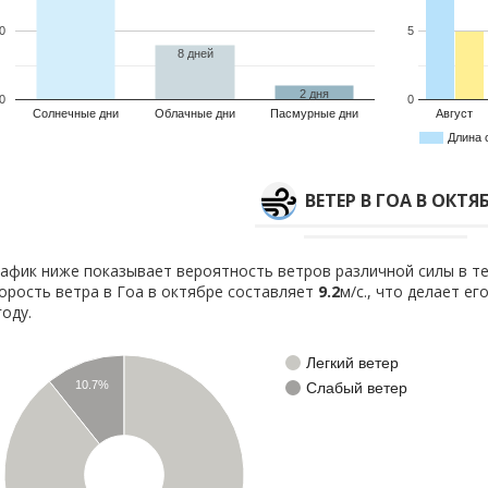
0
5
8 дней
2 дня
0
0
Солнечные дни
Облачные дни
Пасмурные дни
Август
Длина 
ВЕТЕР В ГОА В ОКТЯ
афик ниже показывает вероятность ветров различной силы в те
орость ветра в Гоа в октябре составляет
9.2
м/с., что делает е
году.
Легкий ветер
10.7%
Слабый ветер