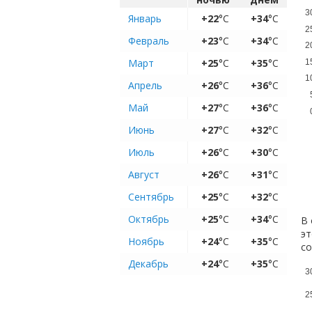
3
Январь
+22
°C
+34
°C
2
Февраль
+23
°C
+34
°C
2
Март
+25
°C
+35
°C
1
1
Апрель
+26
°C
+36
°C
Май
+27
°C
+36
°C
Июнь
+27
°C
+32
°C
Июль
+26
°C
+30
°C
Август
+26
°C
+31
°C
Сентябрь
+25
°C
+32
°C
Октябрь
+25
°C
+34
°C
В 
эт
Ноябрь
+24
°C
+35
°C
с
Декабрь
+24
°C
+35
°C
3
2