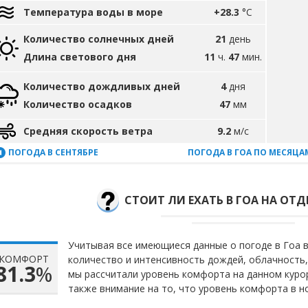
Температура воды в море
+28.3
°C
Количество солнечных дней
21
день
Длина светового дня
11
ч.
47
мин.
Количество дождливых дней
4
дня
Количество осадков
47
мм
Средняя скорость ветра
9.2
м/с
ПОГОДА В СЕНТЯБРЕ
ПОГОДА В ГОА ПО МЕСЯЦА
СТОИТ ЛИ ЕХАТЬ В ГОА НА ОТД
Учитывая все имеющиеся данные о погоде в Гоа в
КОМФОРТ
количество и интенсивность дождей, облачность,
81.3
%
мы рассчитали уровень комфорта на данном куро
также внимание на то, что уровень комфорта в 