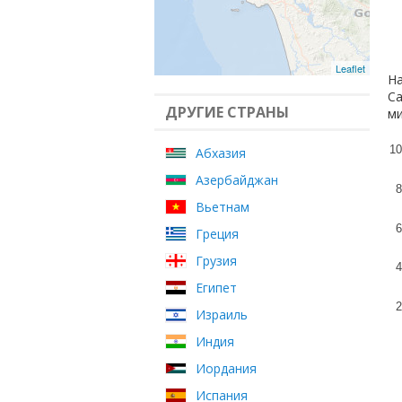
Leaflet
На
Са
ДРУГИЕ СТРАНЫ
ми
10
Абхазия
Азербайджан
8
Вьетнам
6
Греция
Грузия
4
Египет
2
Израиль
Индия
Иордания
Испания