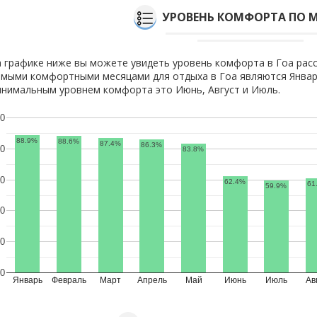
УРОВЕНЬ КОМФОРТА ПО 
 графике ниже вы можете увидеть уровень комфорта в Гоа расс
мыми комфортными месяцами для отдыха в Гоа являются Январь
нимальным уровнем комфорта это Июнь, Август и Июль.
0
88.9%
88.6%
87.4%
86.3%
0
83.8%
0
62.4%
61
59.9%
0
0
0
Январь
Февраль
Март
Апрель
Май
Июнь
Июль
Ав