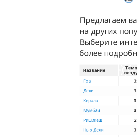
Предлагаем ва
на других поп
Выберите инте
более подроб
Темп
Название
возд
Гоа
3
Дели
3
Керала
3
Мумбаи
3
Ришикеш
2
Нью Дели
3