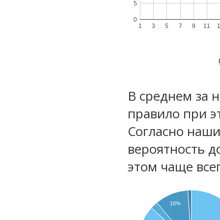
5
0
1
3
5
7
9
11
В среднем за 
правило при э
Согласно наш
вероятность д
этом чаще все
10%