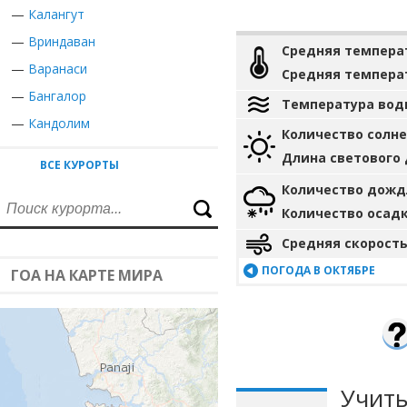
—
Калангут
—
Вриндаван
Средняя темпера
—
Варанаси
Средняя темпера
—
Бангалор
Температура вод
—
Кандолим
Количество солн
Длина светового
ВСЕ КУРОРТЫ
Количество дожд
Количество осад
Средняя скорость
ПОГОДА В ОКТЯБРЕ
ГОА НА КАРТЕ МИРА
Учиты