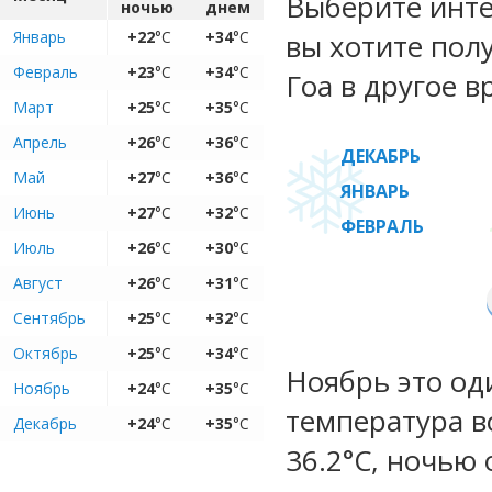
Выберите инте
ночью
днем
Январь
+22
°C
+34
°C
вы хотите пол
Февраль
+23
°C
+34
°C
Гоа в другое в
Март
+25
°C
+35
°C
Апрель
+26
°C
+36
°C
ДЕКАБРЬ
Май
+27
°C
+36
°C
ЯНВАРЬ
Июнь
+27
°C
+32
°C
ФЕВРАЛЬ
Июль
+26
°C
+30
°C
Август
+26
°C
+31
°C
Сентябрь
+25
°C
+32
°C
Октябрь
+25
°C
+34
°C
Ноябрь это од
Ноябрь
+24
°C
+35
°C
температура во
Декабрь
+24
°C
+35
°C
36.2°C, ночью 