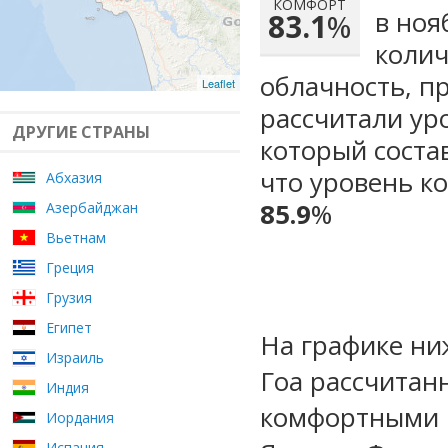
КОМФОРТ
в ноя
83.1
%
колич
облачность, п
Leaflet
рассчитали ур
ДРУГИЕ СТРАНЫ
который сост
что уровень к
Абхазия
85.9
%
Азербайджан
Вьетнам
Греция
Грузия
Египет
На графике ни
Израиль
Гоа рассчитан
Индия
комфортными м
Иордания
Испания