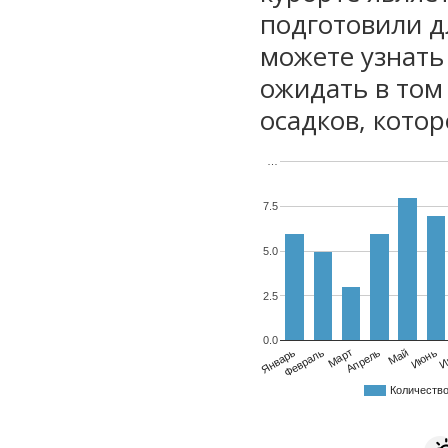
подготовили дл
можете узнать
ожидать в том
осадков, котор
…
7.5
5.0
2.5
0.0
Январь
Февраль
Март
Апрель
Май
Июнь
И
Количеств