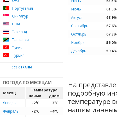
ОАЭ
Июнь
63.5
%
Португалия
Июль
61.5
%
Сингапур
Август
68.9
%
США
Сентябрь
67.6
%
Таиланд
Октябрь
67.3
%
Танзания
Ноябрь
56.0
%
Тунис
Декабрь
59.4
%
Турция
ВСЕ СТРАНЫ
ПОГОДА ПО МЕСЯЦАМ
На представле
Температура
подробную ин
Месяц
ночью
днем
температуре в
Январь
-2
°C
+3
°C
нашим данным
Февраль
-2
°C
+4
°C