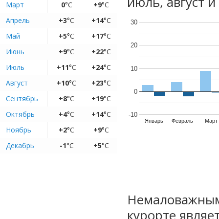
июль, август и
Март
0
°C
+9
°C
Апрель
+3
°C
+14
°C
30
Май
+5
°C
+17
°C
20
Июнь
+9
°C
+22
°C
Июль
+11
°C
+24
°C
10
Август
+10
°C
+23
°C
0
Сентябрь
+8
°C
+19
°C
Октябрь
+4
°C
+14
°C
-10
Январь
Февраль
Март
Ноябрь
+2
°C
+9
°C
Декабрь
-1
°C
+5
°C
Немаловажным
курорте являе