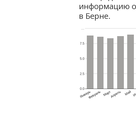
информацию о 
в Берне.
…
7.5
5.0
2.5
0.0
Январь
Февраль
Март
Апрель
Май
И