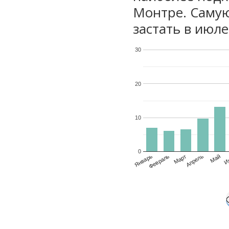
Монтре. Самую
застать в июле
30
20
10
0
Январь
Февраль
Март
Апрель
Май
И