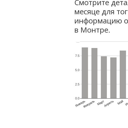
Смотрите дета
месяце для то
информацию о 
в Монтре.
…
7.5
5.0
2.5
0.0
Январь
Февраль
Март
Апрель
Май
И