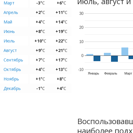
июль, август и
Март
-3
°C
+6
°C
Апрель
+2
°C
+11
°C
30
Май
+4
°C
+14
°C
20
Июнь
+8
°C
+19
°C
Июль
+10
°C
+22
°C
10
Август
+9
°C
+21
°C
0
Сентябрь
+7
°C
+17
°C
Октябрь
+4
°C
+13
°C
-10
Январь
Февраль
Март
Ноябрь
+1
°C
+8
°C
Декабрь
-1
°C
+4
°C
Воспользовавш
наиболее подх