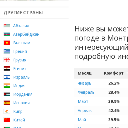
ДРУГИЕ СТРАНЫ
Абхазия
Ниже вы может
Азербайджан
погоде в Монт
Вьетнам
интересующий 
Греция
подробную ин
Грузия
Египет
Месяц
Комфорт
Израиль
Январь
26.2
%
Индия
Февраль
28.4
%
Иордания
Март
39.9
%
Испания
Апрель
42.4
%
Кипр
Май
39.5
%
Китай