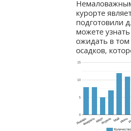
Немаловажным
курорте являе
подготовили дл
можете узнать
ожидать в том
осадков, котор
15
10
5
0
Январь
Февраль
Март
Апрель
Май
Июнь
И
Количеств