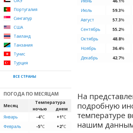
ОАЭ
Июнь
46.1
%
Португалия
Июль
59.3
%
Сингапур
Август
57.3
%
США
Сентябрь
55.2
%
Таиланд
Октябрь
48.8
%
Танзания
Ноябрь
36.4
%
Тунис
Декабрь
42.7
%
Турция
ВСЕ СТРАНЫ
ПОГОДА ПО МЕСЯЦАМ
На представле
Температура
подробную ин
Месяц
ночью
днем
температуре в
Январь
-4
°C
+1
°C
нашим данным
Февраль
-5
°C
+2
°C