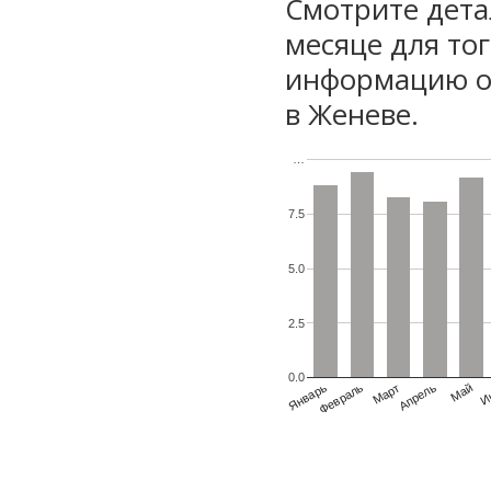
Смотрите дета
месяце для то
информацию о 
в Женеве.
…
7.5
5.0
2.5
0.0
Январь
Февраль
Март
Апрель
Май
И