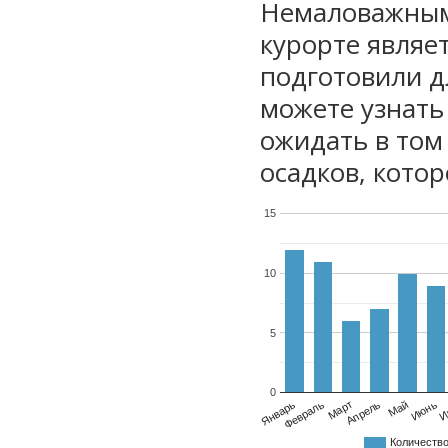
Немаловажным
курорте являе
подготовили дл
можете узнать
ожидать в том
осадков, котор
15
10
5
0
Январь
Февраль
Март
Апрель
Май
Июнь
И
Количеств