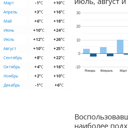
июль, август и
Март
-1
°C
+10
°C
Апрель
+3
°C
+16
°C
30
Май
+6
°C
+18
°C
20
Июнь
+10
°C
+24
°C
Июль
+12
°C
+26
°C
10
Август
+10
°C
+25
°C
0
Сентябрь
+8
°C
+22
°C
Октябрь
+4
°C
+16
°C
-10
Январь
Февраль
Март
Ноябрь
+2
°C
+10
°C
Декабрь
-1
°C
+6
°C
Воспользовавш
наиболее подх