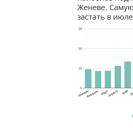
Женеве. Самую
застать в июле
30
20
10
0
Январь
Февраль
Март
Апрель
Май
И