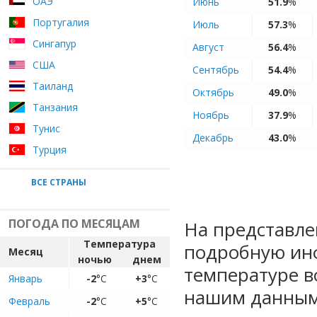
ОАЭ
Июнь
51.9
%
Португалия
Июль
57.3
%
Сингапур
Август
56.4
%
США
Сентябрь
54.4
%
Таиланд
Октябрь
49.0
%
Танзания
Ноябрь
37.9
%
Тунис
Декабрь
43.0
%
Турция
ВСЕ СТРАНЫ
ПОГОДА ПО МЕСЯЦАМ
На представле
Температура
подробную ин
Месяц
ночью
днем
температуре в
Январь
-2
°C
+3
°C
нашим данным
Февраль
-2
°C
+5
°C